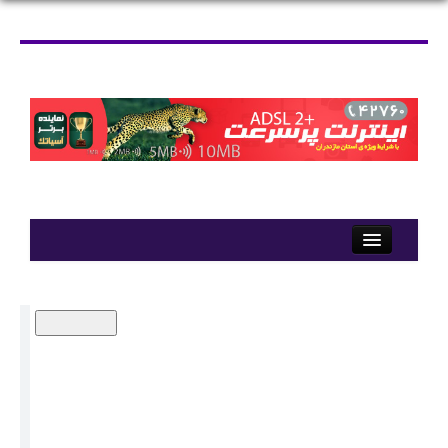
18 فردينه ماه 1538 تبری
دوشنبه 19 مرداد 1405-14:2-
آرشیو
تماس با ما
نسخه چاپی
توصیه به دیگران 1
تعداد بازدید: 3462
وبلاگ
اجتماعی
پنجشنبه 7 بهمن 1400-19:42
مهرورزان
ميدان گازي چالوس در اختيار روس‌ها؟