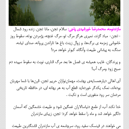
مازندنومه، محمدرضا خورشیدی پاجی:
سلام تجن، مانا تجن. زنده رود شمال
-تجن- مباد گزند، نمیری هرگز مرگ تو، مرگ غنچه، پژمردن بوته، سقوط روز
خاموشی زمزمه ی برگ‌ها، و زوال زینت باغ ها تاراندن پروانه، صدای تیشه،
سنگ، به پیشانی طبیعت وآنگاه، کبوتر خواهد مرد!
و پرندگان، غایب همیشه ی فصل ها بعد مرگ قناری، نوبت به سقوط سپیده دم
صبح زود ومرگ آب!
آی اهالی دیارهمسایه‌ی بهشت، مهمان‌نوازان حریم تجن، قرن‌ها با شما مهربان
بوده‌اند، نمک یکدگر خورده‌اید قطع آب به هر بهانه ای، در حافظه تاریخی
مردمان سر رود منفوری است و نکبت .
خدا نکند آب، از طمع دنیاسالاران غمگین شود و طبیعت خشمگین که آسمان
دلگیر خواهد شد و ماه را سقط خواهد کرد؛ تجن، زیبای مازندران
می خواهند در فینسک سفید رود، سرچشمه ی آب مازندران قشنگترین طبیعت‌