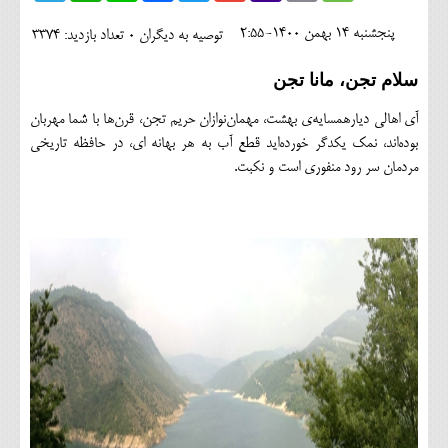
اجتماعی
پنجشنبه 14 بهمن 1400-2:55
توصیه به دیگران 0
تعداد بازدید: 3374
مهرورزان
سلام تجن، مانا تجن
کلینیک
آی اهالی دیارهمسایه‌ی بهشت، مهمان‌نوازان حریم تجن، قرن‌ها با شما مهربان
حقوقی
بوده‌اند، نمک یکدگر خورده‌اید قطع آب به هر بهانه ای، در حافظه تاریخی
مردمان سر رود منفوری است و نکبت.
محیط زیست و گردشگری
فرهنگی و هنری
اقتصادی
سیاسی
خانه