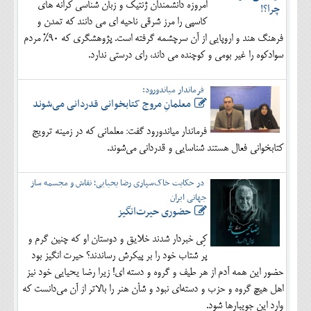
امروزه دانشمندان ژنتیک و زبان شناسی کرانه های
کاسپی را مرز شرقی ناحیه ای می دانند که تمدن و
فرهنگ هند و اروپایی از آن سرچشمه گرفته است. پژوهشگری که 90% مردم
سوادکوه را غیر بومی و کوچنده می داند، رای درستی ندارد.
فرماندار میاندورود:
معلمانِ مروج کتابخوانی قدردانی می‌شوند
فرماندار میاندورود گفت: معلمانی که در زمینه ترویج
کتابخوانی فعال هستند شناسایی و قدردانی می‌شوند.
در حکایت خاک‌سپاری رضا یحیایی؛ نقاش و مجسمه ساز
جهانی ایران
حضوری حیرت‌انگیز
کِی خبردار شدند خلایق و دوستان او که چنین گرم و
پر شتاب خود را بر پیکرش رساندند؟ حیرت انگیز بود
حضور این همه آدم از هر طیف و گروه و دسته ای! زیرا رضا یحیایی خود نیز
اهل هیچ گروه و حزب و دسته‌ای نبود و شأن هنر را بالاتر از آن می‌دانست که
وارد این جویبارها شود.