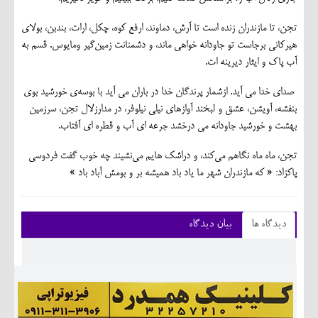
تجن، تا مازندران زنده است تا آرش، دماوند، ارفع کوه، چکل، ارات، بندبن، بولای
هیرکانی برجاست تو جاودانه خواهی ماند، و دشمنانت زمین‌گیر ومایوس. قسم به
آب پاک و ایثار دیرینه ات.
صدای خدا می آید. ازشمار پرندگان خدا در باران می آید با بوسه‌ی خورشید بوی
بنفشه، آویشن، عشق و لبخند آوازهای نیلی نیلوفر، در مدارزلال تجن، سرزمین
بهشت و خورشید جاودانه می درخشد جرعه ای آب و قطره ای آفتاب.
تجن، ماه ماه نگاهم می‌کند، و دراشک هایم می‌نشیند چه خوب گفت فردوسی
پاکزاد: « که مازندران شهر ما یاد باد همیشه بر و بومش آباد باد »
دیدگاه ها
بیان دیدگاه