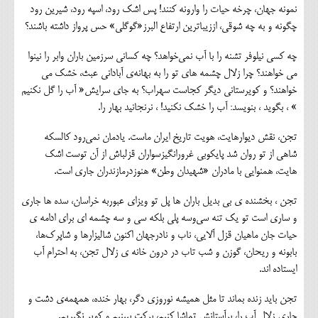
نمونه جهان، چرخه حیات را وارونه کنند! پس اشک رود، اسپه رود، شیرین رود
چگونه و به چه شوقی، اززیباترین ارتفاع البرز«گوگلی» حس پرواز داشته باشند؟
چه کسی نیلوفر تشنه را با آب نمی‌خواهد؟ چه کسانی سرزمین باران وابر را نینوا
می خواهند؟ چرا زلال چشمه های تو را به بهانه‌ی آبادانی عبث، خشک می
خواهند؟ و کویرستانی دیگر کجاست سهراب؟ به جای سرایش« آب را گل نکنیم
» ، بگوید ، بنویسد: آب را خشک نکنید! ، نرنجانید بهار را.
تجن، نقش دیوارهایت، هویت تاریخ ایران ماست. یادمان نمی‌رود کالسکه
شاهی از تو روان شد پایکوبی غرورانگیزسواران قزلباش از آن توست اشک
هایت، همنوایی با مادران «شهیدان وطن» هنوزدرمازندران جاری است.
تجن ، بخشنده ی بی بدیل باران ها پل تو ویزای عبوربه خراسان، سده ها جاری
و ساری است تو یک تنه سی‌وسه پلی بلکه سی و سه چشمه ای برای ادامه ی
حیات جان ماهیان قزل آلایی، ناب و نادرجهان اکنون شالیزارها و شاپرک‌ها،
بابونه و ریحان، گوزن و شب تاب در درون خانه ی زلال تجن، به احترام آب
ایستاده اند.
تجن باید زنده بماند تا مثل همیشه نوروزی دگر، بهار خنده، همهمه‌ی دشت و
جاری زلال آب را، برآستانش تماشا کنیم، برکت ببینیم و کویر نگیریم.