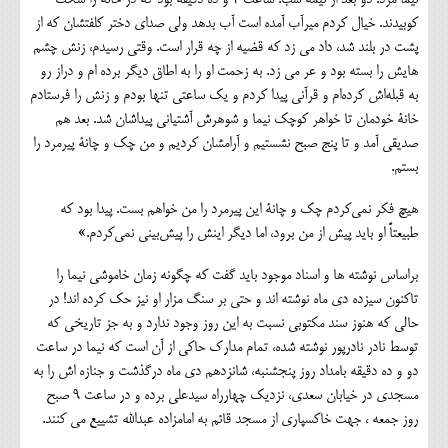
کوبیدند. خیال کردم میرآب آمده است آب بدهد ولی صدای دختر کلفتشان که از
پشت در بلند شد، داد می زد که قضیه از چه قرار است. وقتی رسیدم، زنش چشم
هایش را بسته بود و عر می زد. به زحمت او را به اطاق دیگر برده ام و دراز رو
به قبله‌اش کرده‌ام و قرآنی پیدا کردم و یک ساعتی تنها بودم و زنش را فرستادم
خانۀ خودمان تا خواهر کوچک نیما و شوهرش آشتیانی پیداشان شد. بعد هم
صدیقی آمد و تا پنج صبح نشستیم و آرامشان کردیم و من چک و چانۀ پیرمرد را
بستم.
هیچ فکر نمی‌کردم چک و چانۀ این پیرمرد را من خواهم بست. پیدا بود که
طبیعتاً او باید پیش از من برود، اما دیگر اینش را پیش‌بینی نمی‌کردم.»
براساس نوشته ها و اسناد موجود باید گفت که چگونه زمان خاموشی نیما را
تاکنون سیزده دی ماه نوشته اند و حتی بر سنگ مزار او نیز حک کرده اند! در
حالی که هنوز سند مکتوبی نسبت به این روز وجود ندارد و به جز تاریخی که
توسط نادر نادرپور نوشته شده، تمام مدارک حاکی از آن است که نیما در ساعت
دو و ده دقیقه بامداد روز پنجشنبه، شانزدهم دی ماه درگذشت و جنازه اش را به
مسجدی در خيابان سعدي، نزديك چهارراه سيدعلي برده و در ساعت ۹ صبح
روز جمعه ، جهت خاکسپاری از مسجد قائم به امامزاده عبدالله تشییع می کنند.