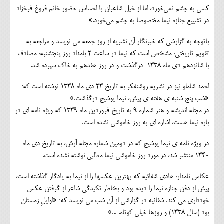
کسی به چشم نمی‌خورد، اما از خیل شاعران با احساس حضور خانم فروغ فرخزاد
در تشییع جنازه نیما مخصوصا به چشم می‌خورد.»
باتوجه به گزارشی که خبرنگار آن نشریه از روز جمعه می نویسد و مراجعه به
تقویم تاریخی، مشخص است که نیما در ساعت 2 بامداد روز پنجشنبه، مصادف
با شانزدهم دی ماه 1338 درگذشت و در روز هفدهم به خاک سپرده شد.
احمد شاملو نیز در نشریه روشنفکر به تاریخ 23 دی ماه 1338 نوشته است که:
«شب پنج شنبه ی هفته ی پیش، نیما یوشیج درگذشت.»
در مجله اندیشه و هنر شماره 9 به تاریخ فروردین ماه 1339 که ویژه نامه ای در
باره نیما هست، اشاره ای به روز خاموشی نشده است.
در ویژه نامه ی نیما یوشیج که در دومین شماره مجله آرش، به تاریخ دی ماه
1340 منتشر شد، در مورد روز خاموشی نیما مطلبی نوشته نشده است.
عکاس نامدار، هادي شفائيه که بهترین عکسها را از نیما به یادگار گذاشته است،
پیش از دفن جنازه نیما را دیده بود و بخاطر تکیدگی شاعر از گرفتن عکس
خودداری می کند. شفائیه در گزارشی از آن شب می نویسد که: «اوايلِ زمستان
بود (سال 1338) و روزها خيلي كوتاه. ...»