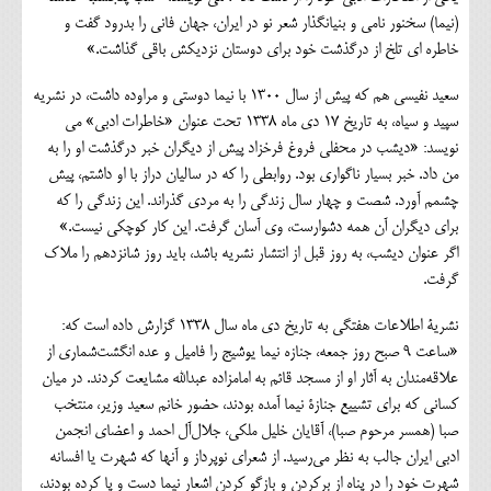
(نیما) سخنور نامی و بنیانگذار شعر نو در ایران، جهان فانی را بدرود گفت و
خاطره ای تلخ از درگذشت خود برای دوستان نزدیکش باقی گذاشت.»
سعید نفیسی هم که پیش از سال 1300 با نیما دوستی و مراوده داشت، در نشریه
سپید و سیاه، به تاریخ 17 دی ماه 1338 تحت عنوان «خاطرات ادبی» می
نویسد: «دیشب در محفلی فروغ فرخزاد پیش از دیگران خبر درگذشت او را به
من داد. خبر بسیار ناگواری بود. روابطی را که در سالیان دراز با او داشتم، پیش
چشمم آورد. شصت و چهار سال زندگی را به مردی گذراند. این زندگی را که
برای دیگران آن همه دشوارست، وی آسان گرفت. این کار کوچکی نیست.»
اگر عنوان دیشب، به روز قبل از انتشار نشریه باشد، باید روز شانزدهم را ملاک
گرفت.
نشریة اطلاعات هفتگی به تاریخ دی ماه سال ۱۳۳۸ گزارش داده است که:
«ساعت ۹ صبح روز جمعه، جنازه نیما یوشیج را فامیل و عده انگشت‌شماری از
علاقه‌مندان به آثار او از مسجد قائم به امامزاده عبدالله مشایعت کردند. در میان
کسانی که برای تشییع جنازة نیما آمده بودند، حضور خانم سعید وزیر، منتخب
صبا (همسر مرحوم صبا)‌، آقایان خلیل ملکی، جلال‌آل احمد و اعضای انجمن
ادبی ایران جالب به نظر می‌رسید. از شعرای نوپرداز و آنها که شهرت یا افسانه
شهرت خود را در پناه از برکردن و بازگو کردن اشعار نیما دست و پا کرده بودند،