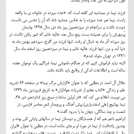
قول شراگیم به این عدد وفادار بمانند.
فرزند نیما در مصاحبه ای گفته است که: «عدد سیزده در خانواده ی ما واقعه
زاست. نیما هم عدد سیزده را به عکس جمشید شاه که آن را نحس می دانست،
دوست داشت و سرانجام در سیزدهمین روز ماه دی سال 1338 چشمان
پُرمهرش را برای همیشه بست. پنج سال بعد، عالیه خانم که شور رفتن داشت، در
روز سیزده آذر ماه به دنبال او رفت. تنها فرزند من گلرخ، سیزدهم بهمن ماه به
دنیا آمد و من، تنها فرزند عالیه خانم و نیما در سیزدهمین روز اسفند ماه سال
1321 در تهران متولد شدم».
البته نباید فراموش کنیم که در هنگام خاموشی نیما، شراگیم یک نوجوان هفده
ساله است و اطلاعات اندکی از وقایع باید داشته باشد.
جلال آل احمد در مطلبی که با عنوان «گزارشِ مرگِ نيما» در صفحه 26 نشریه
علم و زندگي «كتاب هفتم از نشريات هواداران» به تاریخ فروردين ماه 1339
می نویسد، اعلام می کند که: «در اولين ساعاتِ صبحِ روزِ شانزدهمِ دي 38،
نيما يوشيج (علي اسفندياري) پيش آهنگ و پرچمدارِ شعرِ معاصرِ فارسي، در
شصت و چند سالگي، جهانِ ما را بدرود گفت.»
ابراهیم ناعم هم که از همسایگان و دوستان نیما در سالهای پایانی اش بوده و
چندین یادداشت از نیما در مورد او برجای مانده است، در مطلبی با عنوان «ایران
یکی از افتخارات ادبی خود را از دست داد»، می نویسد: «شب پنجشنبه گذشته