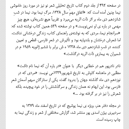
در صفحه 492 از جلد دوم کتاب تاریخ تحلیلی شعر نو نیز در مورد روز خاموشی
نیما چنین آمده است که: «اتفاقِ مهمِّ سالِ 1338، مرگِ نيما بود. نيما در شبِ
شانزدهم دي ماه بر اثر ذات الريه مي‌ميرد و تقريباً هيچ نشريه‌اي، هيچ چيزِ
مهمي در باره ي او نمي‌نويسد.» و در صفحه 529 همین کتاب نوشته شده که:
«سرانجام نيما، مردي كه به نوشته‌ي راهنماي كتاب، زندگيِ درخشاني نداشت،
اما شعرش درخشان و بلندپايه بود و تأثيرش در شعرِ فارسي، قطعي و تعيين
كننده، در شبِ شانزدهم دي ماه 1338 ه ش برابر با ششم ژانويه 1959 م در
شميران به بيماريِ ذات الريه درگذشت.»
نادر نادرپور هم در خطایی دیگر با عنوان «در باره آن كه نيما نام داشت»
مطلبی در ماهنامه كاوش به تاریخ شهريور1339می نویسد: «مردي كه در
نوزدهمِ دي ماه گذشته جهان را بدرود گفت، يكي از ستارگانِ مبهمِ آسمانِ شعرِ
فارسي بود. اين ابهام نه همان زندگي و سرگذشتش را در خود پيچيده، بلكه
شعرش را نيز در بر گرفته بود. ...»
در مجله دفتر هنر، ویژه ی نیما یوشیج که در تاریخ اسفند ماه 1379 به
سردبیری بیژن اسدی پور منتشر شد، گزارش مختلفی از شعر و زندگی نیما به
چاپ رسیده است.