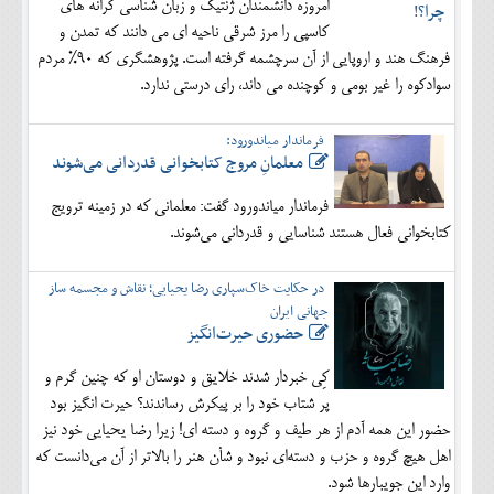
امروزه دانشمندان ژنتیک و زبان شناسی کرانه های
کاسپی را مرز شرقی ناحیه ای می دانند که تمدن و
فرهنگ هند و اروپایی از آن سرچشمه گرفته است. پژوهشگری که 90% مردم
سوادکوه را غیر بومی و کوچنده می داند، رای درستی ندارد.
فرماندار میاندورود:
معلمانِ مروج کتابخوانی قدردانی می‌شوند
فرماندار میاندورود گفت: معلمانی که در زمینه ترویج
کتابخوانی فعال هستند شناسایی و قدردانی می‌شوند.
در حکایت خاک‌سپاری رضا یحیایی؛ نقاش و مجسمه ساز
جهانی ایران
حضوری حیرت‌انگیز
کِی خبردار شدند خلایق و دوستان او که چنین گرم و
پر شتاب خود را بر پیکرش رساندند؟ حیرت انگیز بود
حضور این همه آدم از هر طیف و گروه و دسته ای! زیرا رضا یحیایی خود نیز
اهل هیچ گروه و حزب و دسته‌ای نبود و شأن هنر را بالاتر از آن می‌دانست که
وارد این جویبارها شود.