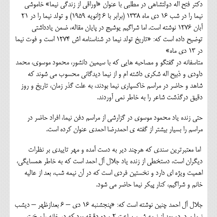
دکتر فتح اله دولتشاهی در مطلبی با عنوان «اوراقی از زندگی نیما» خاموشی
نیما را در شب 16 دی ماه 1338 (برابر با 6 ژانویه 1959) و تولد نیما را در 21
آبان 1276 نوشته است. اما شراگیم یوشیج در پایان مقاله، ضمن یادداشتی
توضیح داده است که: «تاریخ تولد نیما در شناسنامه اش 1274 است و فوت نیما
در 13 دی ماه»
متاسفانه در گفتگو و مصاحبه هایی که با سیمین دانشور، محمود موسوی، محمد
داودی و ذبیح اله شکری داشته ام و از نیما دیدگانی محسوب می شوند که
شاهد و حاضر در مراسم خاکسپاری نیما بودند، به علت گذر زمان، تاریخ و روز
دقیق درگذشت شاعر را به خاطر نمی آوردند.
حتی زنده یاد محمود موسوی در گزارشی از مراسم دفن نیما، افراد حاضر در
مراسم را بسیار بیشتر از گفته ی احمدرضا احمدی عنوان کرده است.
اما معتبرترین سندی که هرچند دیر به دست آمده و مهر تاییدی بر نظرات
دیگران است، دستخطی از زنده یاد جلال آل احمد است که به خاطر همسایگی،
اهمیت ویژه ای دارد و نخستین فردی است که در آن نیمه شب، بعد از عالیه
خانم و شراگیم، کنار پیکر نیما حاضر می شود.
جلال آل احمد چنین نوشته است که: «پنجشنبه 16 دی – 6 بعدازظهر – دیشب
نیما مرد. دو بعد از نیمه شب. ساعت 2 و ده دقیقه بود که در خانه را سخت