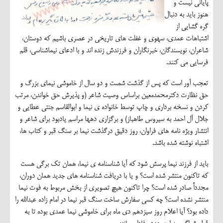
پایانی نیست و
هنوز باید به دنبال
گره گشایی از
اشتباهات عمدی، سهوی و غفلت های تاریخی در عصری باشیم که دوستان،
شاعران، نویسندگان، خبرنگاران و فرزندش زنده اند و با ادعای نیماشناسی، قلم
فرسایی می کنند.
تعجب آور است که پس از گذشت شصت و دو سال از خاموشی نیمای بزرگ و
حق نظارت دکترمحمدمعین براساس وصیت شاعر (و پذیرش حق خواندن، مرتب
کردن و نسخه برداری و چاپ توسط خانواده ی نیما و ابوالقاسم جنتی عطایی و
جلال آل احمد به سیروس طاهباز) و برگزاری دهها مراسم یادبود برای شاعر و
انتشار ویژه نامه های فراوان، روز دقیق درگذشت نیما بر سنگ قبر و کتاب ها،
اشتباه نوشته شده باشد.
باید از فرزند نیما پرسش شود که آیا شناسنامه ی نیما، همان تک برگی هست
که تاکنون منتشر شده است؟ و یا با دریافت شناسنامه های جدید همان دوران،
مجدداً صادر شده است؟ چرا تاکنون هیچ تصویری از بخش مربوط به فوت نیما
منتشر نشده است؟ چه کسی سفارش ساخت سنگ قبر نیما در امام زاده عبدالله را
داده بود؟ آیا اعلام روز سیزدهم دی ماه برای خاموشی نیما عمدی بوده تا به