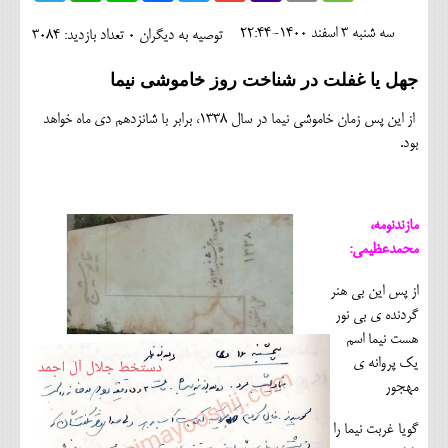
اجتماعی
سه شنبه 3 اسفند 1400-22:44
توصیه به دیگران 0
تعداد بازدید: 3084
مهرورزان
جهل یا غفلت در شناخت روز خاموشی نیما
کلینیک
از این پس زمان خاموشی نیما در سال 1338، برابر با شانزدهم دی ماه خواهد
حقوقی
بود.
محیط زیست و گردشگری
فرهنگی و هنری
مازندنومه،
محمدعظیمی:
اقتصادی
از پس این بی هنر
سیاسی
گردنده ی بی نور
هست نیما اسم
خانه
یک پروانه ی
مهجور
گویا غربت نیما را