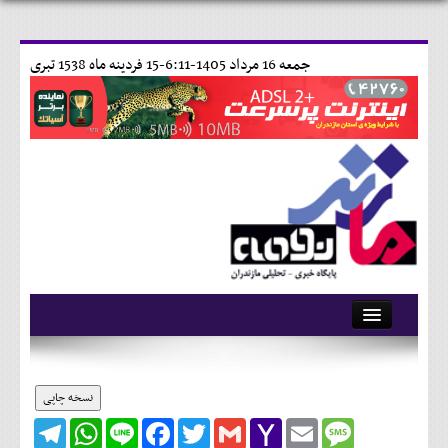
جمعه 16 مرداد 1405-6:11-
15 فردينه ماه 1538 تبری
آرشیو
تماس با ما
نسخه چاپی
Telegram
WhatsApp
Line
Facebook
Twitter
Gmail
Yahoo
Email
Message
وبلاگ
Mail