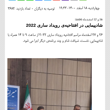
اجتماعی
چهارشنبه 18 اسفند 1400-19:33
توصیه به دیگران 0
تعداد بازدید: 3682
مهرورزان
26 و 27 اسفندماه 1400؛
کلینیک
شادپیمایی در افتتاحیه‌ی رویداد ساری 2022
حقوقی
26 و 27 اسفندماه مراسم افتتاحیه رویداد ساری 2022 از ساعت 9 تا 14 همراه با
شادپیمایی، نشست، ضیافت شام و چند برنامه‌ی دیگر اجرا می شود.
محیط زیست و گردشگری
فرهنگی و هنری
اقتصادی
سیاسی
خانه