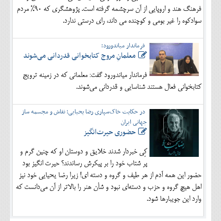
فرهنگ هند و اروپایی از آن سرچشمه گرفته است. پژوهشگری که 90% مردم
سوادکوه را غیر بومی و کوچنده می داند، رای درستی ندارد.
فرماندار میاندورود:
معلمانِ مروج کتابخوانی قدردانی می‌شوند
فرماندار میاندورود گفت: معلمانی که در زمینه ترویج
کتابخوانی فعال هستند شناسایی و قدردانی می‌شوند.
در حکایت خاک‌سپاری رضا یحیایی؛ نقاش و مجسمه ساز
جهانی ایران
حضوری حیرت‌انگیز
کِی خبردار شدند خلایق و دوستان او که چنین گرم و
پر شتاب خود را بر پیکرش رساندند؟ حیرت انگیز بود
حضور این همه آدم از هر طیف و گروه و دسته ای! زیرا رضا یحیایی خود نیز
اهل هیچ گروه و حزب و دسته‌ای نبود و شأن هنر را بالاتر از آن می‌دانست که
وارد این جویبارها شود.