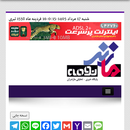
شنبه 17 مرداد 1405-0:15-
16 فردينه ماه 1538 تبری
آرشیو
تماس با ما
نسخه چاپی
Telegram
WhatsApp
Line
Facebook
Twitter
Gmail
Yahoo
Email
Message
وبلاگ
Mail