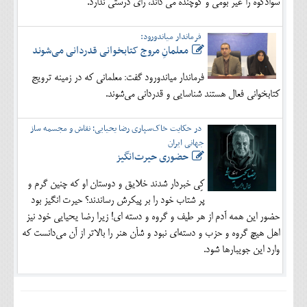
سوادکوه را غیر بومی و کوچنده می داند، رای درستی ندارد.
فرماندار میاندورود:
معلمانِ مروج کتابخوانی قدردانی می‌شوند
فرماندار میاندورود گفت: معلمانی که در زمینه ترویج
کتابخوانی فعال هستند شناسایی و قدردانی می‌شوند.
در حکایت خاک‌سپاری رضا یحیایی؛ نقاش و مجسمه ساز
جهانی ایران
حضوری حیرت‌انگیز
کِی خبردار شدند خلایق و دوستان او که چنین گرم و
پر شتاب خود را بر پیکرش رساندند؟ حیرت انگیز بود
حضور این همه آدم از هر طیف و گروه و دسته ای! زیرا رضا یحیایی خود نیز
اهل هیچ گروه و حزب و دسته‌ای نبود و شأن هنر را بالاتر از آن می‌دانست که
وارد این جویبارها شود.