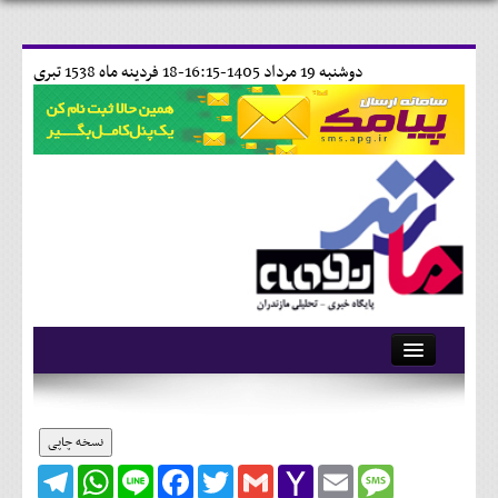
دوشنبه 19 مرداد 1405-16:15-
18 فردينه ماه 1538 تبری
آرشیو
تماس با ما
نسخه چاپی
Telegram
WhatsApp
Line
Facebook
Twitter
Gmail
Yahoo
Email
Message
وبلاگ
Mail