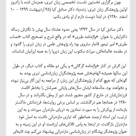
چون برگزاری نخستین نشست تخصصی زبان تبری، همزمان شده با زادروز
اولین پژوهشگر زبان تبری: زنده‌یاد دکتر صادق کیا (25 اردیبهشت 1299 - 10
اسفند 1380)، در ابتدا دوست دارم از او یادی بکنم:
دکتر صادق کیا در سال 1323 یعنی حدود هشتاد سال پیش با نگارش رساله
دکترایش با عنوان: «واژه‌نامه طبری» که در واقع شرح و تصحیح کتاب «نصاب
طبری» امیر تیمور قاجار ساروی بود راه پژوهش علمی در زبان تبری را گشود و
در مقدمه عالمانه‌اش، میراث مکتوب این زبان دیرپا را به همه ایرانیان شناساند.
این اثرش در کنار «واژه‌نامه گرگانی» و یکی دو مقاله و کتاب دیگر، در طول
این سالها همیشه الهام‌بخش همه پژوهشگران زبان‌شناسی تبری بوده، به
گونه‌ای که هیچ کدام از پژوهشگران این زبان، از مراجعه به این آثار بی‌نیاز نبوده
و نخواهند بود. متأسفانه ایشان سال‌های پایانی عمرشان را بخاطر اقامت
فرزندان‌شان در خارج از کشور مجبور شدند دور از وطن بگذرانند و در سال
1380 در همانجا هم درگذشتند. بر اساس برخی روایت‌ها، فرزندانش خاکستر
بازمانده از پیکرش را به صورت نمادین به دریای مازندران سپردند و به این
ترتیب، این استاد ارجمند همانطور که تباری مازندرانی داشت، به اصل خود
مازندران بازگشت. در اینجا به پاس تلاش‌های ارزشمند او در این زمینه و به
عنوان پژوهشگر پیشگام در زبان‌شناسی مازندرانی پیشنهاد می‌کنم چند ثانیه‌ای