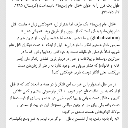
طول یک قرن را به عنوان «قتل عام زبان‌ها» نامیده است (کریستال، 1385:
63، 75-72).
«قتل عام زبان‌ها» یک طرف، اما بدتر از آن، «خودکشی زبان» هاست. قتل
عام زبان‌ها، پدیده‌ای است که از بیرون و از طریق روند «جهانی شدن»
(globalization) بر ما تحمیل شده، اما علاوه بر آن، ما از درون هم در
معرض خطر هستیم. انگار ما مازندرانی‌ها قبل از اینکه به دست دیگران قتل عام
شویم، فعلاً خودمان داوطلبانه دست به خودکشی زده‌ایم! وقتی که ما در
دورترین روستاها و ییلاقات و حتی در درونی‌ترین فضای زندگی‌مان (یعنی
خانه و خانواده) که فشار بیرونی هم وجود ندارد به راحتی از زبان‌مان دست
می‌کشیم یعنی انگار دوست داریم خودکشی کنیم!
در هر حال، امیدوارم این خبر بد، این تلنگر را در همه ما ایجاد کند که تا قبل
از اینکه به این عاقبت تلخ دچار شویم به فکر چاره‌جوئی بیفتیم و کمی تلاش
کنیم و حداقل دست و پائی بزنیم! گرچه خیلی دیر شده و بسیاری از فرصت‌ها از
دست رفته ولی برای من در چنین مواقعی همچنان این دو بیت از سعدی و
مولانا، الهام‌بخش هست. سعدی می‌گوید:
«به راه بادیه رفتن، بهْ از نشستنِ باطل و گر مراد نیابم به قدرِ وسع بکوشم».