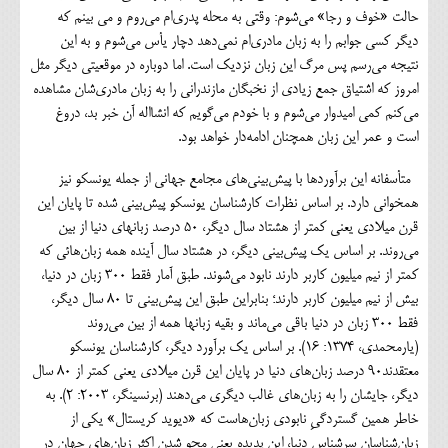
حالت «خوف و رجا» می‌شوم: وقتی به محله پدری‌ام می‌روم و می بینم که
دیگر کسی جوابم را به زبان مادری‌ام نمی‌دهد دچار یأس می‌شوم و به این
نتیجه می‌رسم پس مرگ این زبان نزدیک است. اما دوباره در موقعیتی دیگر مثل
امروز که اشتیاق جمع زیادی از نخبگان مازندرانی را به زبان مادری‌شان مشاهده
می‌کنم کمی امیدوار می‌شوم و با خودم می‌گویم که انشااله آن خبر بد، دروغ
است و عمر این زبان همچنان ادامه‌دار خواهد بود.
متأسفانه این برآوردها با پیش‌بینی‌های مجامع جهانی از جمله یونسکو نیز
همخوانی دارد. بر اساس نظرات کارشناسان یونسکو پیش‌بینی شده تا پایان این
قرن میلادی یعنی کمتر از هشتاد سال دیگر، 50 درصد زبانهای دنیا از بین
می‌روند. بر اساس یک پیش‌بینی دیگر، در هشتاد سال آینده همه زبان‌هائی که
کمتر از نیم میلیون کاربر دارند نابود می‌شوند. طبق آمار فقط 300 زبان در دنیا،
بیش از نیم میلیون کاربر دارند؛ بنابراین طبق این پیش‌بینی تا 80 سال دیگر،
فقط 300 زبان در دنیا باقی می‌ماند و بقیه زبانها همه از بین می‌روند
(یارمحمدی، 1374: 16). بر اساس یک برآورد دیگر، کارشناسان یونسکو
معتقدند90 درصد زبان‌های دنیا در پایان این قرن میلادی یعنی کمتر از 80 سال
دیگر، جایشان را به زبان‌های غالب دیگری می‌دهند (برنسینگر، 2003: 2). به
خاطر همین گستردگیِ نابودی زبان‌هاست که «دیوید کریستال» یکی از
زبان‌شناسان سرشناس دنیا، این پدیده یعنی محو شدن اکثر زبان‌های جهان در