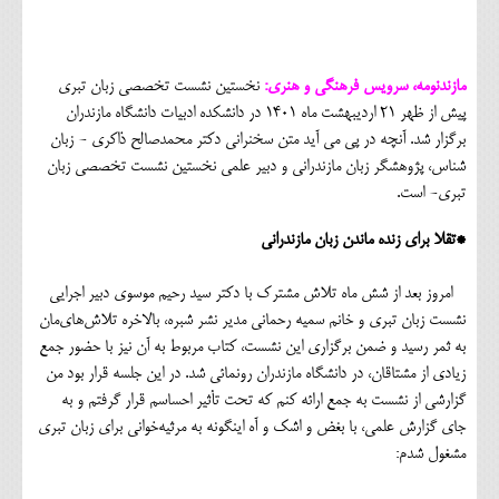
مازندنومه، سرویس فرهنگی و هنری:
نخستین نشست تخصصی زبان تبری
پیش از ظهر 21 اردیبهشت ماه 1401 در دانشکده ادبیات دانشگاه مازندران
برگزار شد. آنچه در پی می آید متن سخنرانی دکتر محمدصالح ذاکری - زبان
شناس، پژوهشگر زبان مازندرانی و دبیر علمی نخستین نشست تخصصی زبان
تبری- است.
*تقلا برای زنده ماندن زبان مازندرانی
امروز بعد از شش ماه تلاش مشترک با دکتر سید رحیم موسوی دبیر اجرایی
نشست زبان تبری و خانم سمیه رحمانی مدیر نشر شبره، بالاخره تلاش‌های‌مان
به ثمر رسید و ضمن برگزاری این نشست، کتاب مربوط به آن نیز با حضور جمع
زیادی از مشتاقان، در دانشگاه مازندران رونمائی شد. در این جلسه قرار بود من
گزارشی از نشست به جمع ارائه کنم که تحت تأثیر احساسم قرار گرفتم و به
جای گزارش علمی، با بغض و اشک و آه اینگونه به مرثیه‌خوانی برای زبان تبری
مشغول شدم: