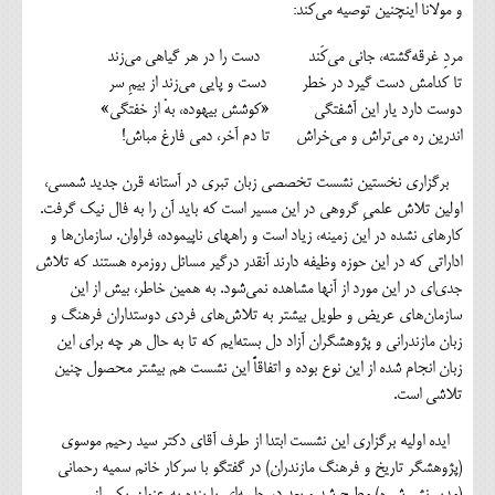
و مولانا اینچنین توصیه می‌کند:
مردِ غرقه‌گشته، جانی می‌کَند دست را در هر گیاهی می‌زند
تا کدامش دست گیرد در خطر دست و پایی می‌زند از بیمِ سر
دوست دارد یار این آشفتگی «کوشش بیهوده، بهْ از خفتگی»
اندرین ره می‌تراش و می‌خراش تا دم آخر، دمی فارغ مباش!
برگزاری نخستین نشست تخصصی زبان تبری در آستانه قرن جدید شمسی،
اولین تلاش علمیِ گروهی در این مسیر است که باید آن را به فال نیک گرفت.
کارهای نشده در این زمینه، زیاد است و راههای ناپیموده، فراوان. سازمان‌ها و
اداراتی که در این حوزه وظیفه دارند آنقدر درگیر مسائل روزمره هستند که تلاش
جدی‌ای در این مورد از آنها مشاهده نمی‌شود. به همین خاطر، بیش از این
سازمان‌های عریض و طویل بیشتر به تلاش‌های فردی دوستداران فرهنگ و
زبان مازندرانی و پژوهشگران آزاد دل بسته‌ایم که تا به حال هر چه برای این
زبان انجام شده از این نوع بوده و اتفاقاً این نشست هم بیشتر محصول چنین
تلاشی است.
ایده اولیه برگزاری این نشست ابتدا از طرف آقای دکتر سید رحیم موسوی
(پژوهشگر تاریخ و فرهنگ مازندران) در گفتگو با سرکار خانم سمیه رحمانی
(مدیر نشر شبره) مطرح شد و بعد در جلسه‌ای با بنده به عنوان یکی از