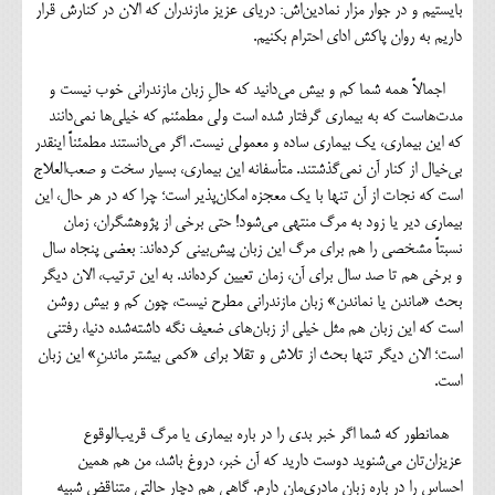
بایستیم و در جوار مزار نمادین‌اش: دریای عزیز مازندران که الان در کنارش قرار
داریم به روان پاکش ادای احترام بکنیم.
اجمالاً همه شما کم و بیش می‌دانید که حالِ زبان مازندرانی خوب نیست و
مدت‌هاست که به بیماری گرفتار شده است ولی مطمئنم که خیلی‌ها نمی‌دانند
که این بیماری، یک بیماری ساده و معمولی نیست. اگر می‌دانستند مطمئناً اینقدر
بی‌خیال از کنار آن نمی‌گذشتند. متأسفانه این بیماری، بسیار سخت و صعب‌العلاج
است که نجات از آن تنها با یک معجزه امکان‌پذیر است؛ چرا که در هر حال، این
بیماری دیر یا زود به مرگ منتهی می‌شود! حتی برخی از پژوهشگران، زمان
نسبتاً مشخصی را هم برای مرگ این زبان پیش‌بینی کرده‌اند: بعضی پنجاه سال
و برخی هم تا صد سال برای آن، زمان تعیین کرده‌اند. به این ترتیب، الان دیگر
بحث «ماندن یا نماندن» زبان مازندرانی مطرح نیست، چون کم و بیش روشن
است که این زبان هم مثل خیلی از زبان‌های ضعیف نگه داشته‌شده دنیا، رفتنی
است؛ الان دیگر تنها بحث از تلاش و تقلا برای «کمی بیشتر ماندنِ» این زبان
است.
همانطور که شما اگر خبر بدی را در باره بیماری یا مرگ قریب‌الوقوع
عزیزان‌تان می‌شنوید دوست دارید که آن خبر، دروغ باشد، من هم همین
احساس را در باره زبان مادری‌مان دارم. گاهی هم دچار حالتی متناقض شبیه