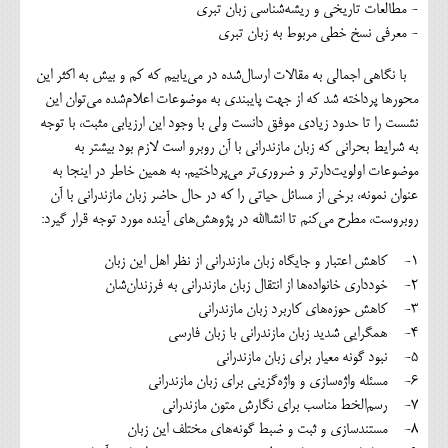
- مطالعات تاریخی و ریشه‌شناسی زبان تبری
- معرفی نسخ خطی مربوط به زبان تبری
با نگاهی اجمالی به مقالات ارسال‌شده در می‌یابیم که کم و بیش به اکثر این
محورها پرداخته شد که از جهت پایبندی به موضوعات اعلام‌شده می‌توان این
نشست را تا حدود زیادی موفق دانست ولی با وجود این ارزیابی مثبت، با توجه
به شرایط بحرانی که زبان مازندرانی با آن روبرو است لازم بود بیشتر به
موضوعات اولویت‌دارتر و ضروری‌تر می‌پرداختیم. به همین خاطر در اینجا به
عنوان نمونه، برخی از مسائل حیاتی را که در حال حاضر زبان مازندرانی با آن
روبروست، مطرح می‌کنم تا انشاالله در پژوهش‌های آینده مورد توجه قرار گیرد:
1- کاهش اعتبار و جایگاه زبان مازندرانی از نظر اهل این زبان
2- خودداری خانواده‌ها از انتقال زبان مازندرانی به فرزندان‌شان
3- کاهش حوزه‌های کاربرد زبان مازندرانی
4- همگرایی شدید زبان مازندرانی با زبان فارسی
5- نبود گونه معیار برای زبان مازندرانی
6- مسئله واژه‌سازی و واژه‌گزینی برای زبان مازندرانی
7- رسم‌الخط مناسب برای نگارش متون مازندرانی
8- مستندسازی و ثبت و ضبط گونه‌های مختلف این زبان