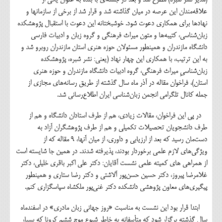
علاقه‌مندان این عرصه در میان گذاشته شد و قرار شد از برخی از سازمانها و
نهادها برای همکاری دعوت شود. خوشبختانه این دعوت با استقبال پژوهشکده
زبان‌شناسی، کتیبه‌ها و متون میراث فرهنگی و گروه زبان و ادبیات فارسی
دانشگاه مازندران و همینطور مسئولان حوزه هنری استان مازندران روبرو شد و
به این ترتیب، با همکاری این چهار نهاد (یعنی: نشر شبره، پژوهشکده
زبان‌شناسیِ میراث فرهنگی، گروه ادبیات دانشگاه مازندران و حوزه هنری
استان)، فراخوان مقاله در آذر ماه سال گذشته از طریق رسانه‌های مجازی از
جمله کانال تلگرامی انجمن زبان‌شناسی ایران اطلاع‌رسانی شد.
در پی این فراخوان، مقالات زیادی، هم از طرف استادان دانشگاه و هم از
طرف دانشجویان تحصیلات تکمیلی و هم از طرف پژوهشگران آزاد به
دست‌مان رسید که بعد از ارزیابی و داوری، از میان آنها، 9 مقاله که از
ویژگی‌های لازم علمی برخوردار بودند، پذیرفته شدند. در همین جا شایسته است
از همراهی های کمیته علمی نشست آقایان: دکتر علی اکبر باقری خلیلی، دکتر
غلامرضا پیروز، دکتر حسین حسن‌پور آلاشتی و دکتر رضا ستاری و همینطور
پیگیری‌های معاون پژوهشی دانشکده دکتر غنی‌پور ملکشاه سپاسگزاری کنم.
ابتدا قرار بود این نشست به مناسبت «روز جهانی زبان مادری» در اسفندماه
سال گذشته برگزار شود که متأسفانه به خاطر شیوع موج ششم کرونا که بسیار