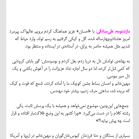
مازندنومه، علی‌صادقی:
با «احسان» عزیز هماهنگ کردم برویم عالیواک. پیرمرد
امروز هشتادوچهارساله شده. گل و کیکی گرفتیم به رسم تولد. وارد حیاط که
شدیم مثل همیشه حاضر به یراق، در آستانه‌ی در ایستاده و منتظر بود.
به بهانه‌ی تولدش دل به دریا زدم، بغل کردم و بوسیدمش؛ گور بابای کرونایی
که کمی شل‌تر کرده، اما دو سال اجازه نداد عزیزانت را در آغوش بکشی و یک
دل سیر ببوسی.
مهین‌خانم و احسان بساط جشن کوچک ما را آماده کردند. شمع که فوت و کیک
که بریده شد، ساعتی حرف زدیم، بیشتر خود مهندس.
جمع‌هایی این‌چنین، موضوع نمی‌خواهد و همیشه با یک پرسش ثابت، یکی
رشته کلام را در دست می‌گیرد: «چرا کشور به این وضع فلاکت‌بار افتاده و قرار
است چه پیش بیاید؟!»
بسیاری از بستگان و حتا فرزندان کیوس‌خان‌گوران و مهین‌خانم در اروپا و آمریکا