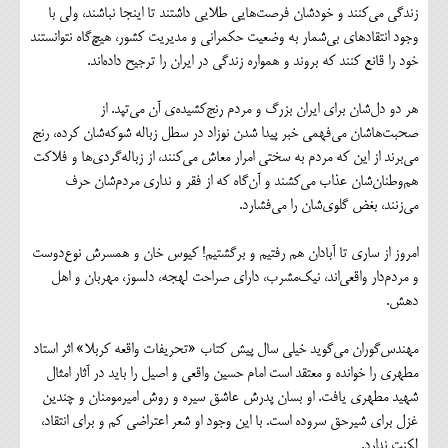
زندگی می‌کنند و خودشان فرصت‌هایی طلایی داشتند تا اینجا نباشند، ولی با
وجود انتقادهای بی‌شمار به وضعیت حکمرانی و مدیریت کشور، هیچ‌گاه نتوانستند
خود را قانع کنند که بروند و همواره زندگی در ایران را ترجیح داده‌اند.
هر دو دل‌شان برای ایران بزرگ و مردم رنج‌کشیده‌ی آن می‌تپد. از
صحبت‌هاشان می‌فهمی خبر پیدا شدن نوزاد در سطل زباله شوکه‌شان کرده، رنج
می‌برند از این که مردم به سختی امرار معاش می‌کنند، از زباله‌گردی‌ها و فلاکت
هم‌وطنان‌شان عذاب می‌کشند و آن‌گاه که از فقر و نداری مردم‌شان حرف
می‌زنند، بغض گلوی‌شان را می‌فشارد.
امروز از ساری تا آبادان هم رفتیم و برگشتیم! کیوس خان و همسرش نوع‌دوست
و مردم‌دار واقعی‌اند، نیک‌مشرب، دارای صراحت لهجه، دلسوز، مهربان و اهل
دهش.
مهندس‌گوران می‌گوید خیلی سال پیش کتاب «تحریفات واقعه کربلا» اثر استاد
مطهری را خوانده و معتقد است امام حسین واقعی و اصیل را باید در آثار امثال
شهید مطهری یافت. او بسان پدرش عاشق سیره و روش امیرمومنان و چندین
غزل برای شیرحق سروده است. با این وجود او شعر اعتراضی کم و برای انتقاد،
لکنت ندارد.