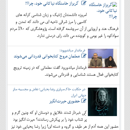
گریزاز خاستگاه نیاکانی خود، چرا؟!
امروزه دانشمندان ژنتیک و زبان شناسی کرانه های
کاسپی را مرز شرقی ناحیه ای می دانند که تمدن و
فرهنگ هند و اروپایی از آن سرچشمه گرفته است. پژوهشگری که 90% مردم
سوادکوه را غیر بومی و کوچنده می داند، رای درستی ندارد.
فرماندار میاندورود:
معلمانِ مروج کتابخوانی قدردانی می‌شوند
فرماندار میاندورود گفت: معلمانی که در زمینه ترویج
کتابخوانی فعال هستند شناسایی و قدردانی می‌شوند.
در حکایت خاک‌سپاری رضا یحیایی؛ نقاش و مجسمه ساز
جهانی ایران
حضوری حیرت‌انگیز
کِی خبردار شدند خلایق و دوستان او که چنین گرم و
پر شتاب خود را بر پیکرش رساندند؟ حیرت انگیز بود
حضور این همه آدم از هر طیف و گروه و دسته ای! زیرا رضا یحیایی خود نیز