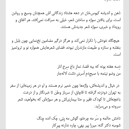
ذهن و اندیشه کیوس‌خان در دهه هشتاد زندگانی اش همچنان وسیع و روشن
است. برای یافتن سوژه و ساختن شعر، خیلی به صرافت نمی‌افتد. هر اتفاق و
رویداد و خبری، سوژه شعر جدیدش هستند.
هیچگاه خودش را تکرار نمی‌کند و هرگز درگیر مضامین نخ‌نمایی چون بلبل و
بنفشه و ستاره و طبیعت مازندران نبوده. فضای شعرهایش همواره نو و تروتمیز
است.
دِسه هفته بونه که بیه قضا، نمازِ باغ سِرخ انار
من وضو نیتمه با صبحِ‌دمِ اَسریِ دشت لاله‌جار
در خیال و اندیشه‌اش، واژه‌ها چون خمیر نرم هستند و او در هر زمینه‌ای؛ از سفر
به تهران دودزده گرفته تا قاچاق، از سرباز وطن تا خبرنگار و از درخت
باغچه‌اش تا کودک فقیر و حتا بیماری‌اش و هر سوژه‌ای که بخواهید، شعر
سروده و می‌سراید:
ناخش حالمه و سَر مه چرختو، گوش مه پِتی، چَک انده چِنگ
شومبه دکتر گنه: میرزا پیر بهی، چاره ندارنه پیرِکار