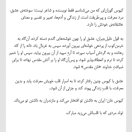
کیوس گوران‌ای که من می‌شناسم فقط نویسنده و شاعر نیست؛ سوخته‌ی عشق،
مرد معرفت و پیرطریقت است. از زندگی و آدم‌ها، تعبیر و تفسیر و معنای
عاشقانه‌ی خودش را دارد.
به قول خلیل‌جبران، عشق او را چون خوشه‌های گندم دسته کرده، آن‌گاه به
خرمن‌کوب از پردهی خوشه‌‌ای بیرون آورده، سپس به غربالِ باد، دانه را از کاه
‌رهانده و به گردشِ آسیاب سپرده تا آردِ سپید از آن بیرون بیاید. سپس او را خمیر
کرده تا نرم و انعطاف‌پذیر شود، و پس‌آن‌گاه او را بر آتش مقدس نهاده تا برایِ
ضیافتِ خداوند «نان مقدس» شود.
عشق با کیوس چنین رفتار کرده تا به اسرار قلب خویش معرفت یابد و بدین
معرفت، با قلبِ زندگی پیوند کند و جزئی از آن شود..
کیوس خان؛ ایران به داشتن تو افتخار می‌کند و مازندران به داشتن تو می‌بالد.
تولد مردی که با قلب‌اش می‌زید مبارک.