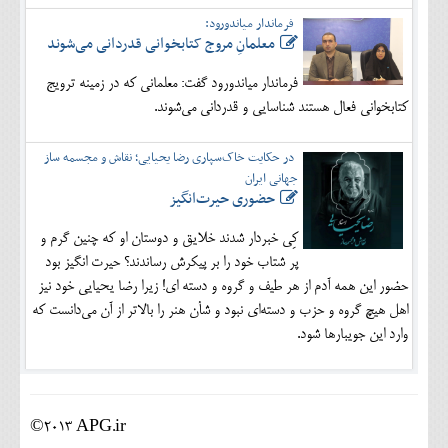
فرماندار میاندورود:
معلمانِ مروج کتابخوانی قدردانی می‌شوند
فرماندار میاندورود گفت: معلمانی که در زمینه ترویج
کتابخوانی فعال هستند شناسایی و قدردانی می‌شوند.
در حکایت خاک‌سپاری رضا یحیایی؛ نقاش و مجسمه ساز
جهانی ایران
حضوری حیرت‌انگیز
کِی خبردار شدند خلایق و دوستان او که چنین گرم و
پر شتاب خود را بر پیکرش رساندند؟ حیرت انگیز بود
حضور این همه آدم از هر طیف و گروه و دسته ای! زیرا رضا یحیایی خود نیز
اهل هیچ گروه و حزب و دسته‌ای نبود و شأن هنر را بالاتر از آن می‌دانست که
وارد این جویبارها شود.
©2013 APG.ir