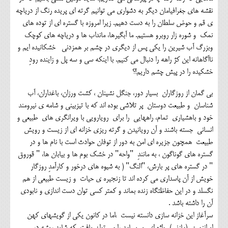
نقشه های جغرافیامان دیگر به دشواری می توانیم گرته ای پریده رنگ از دریاچه
ی قم و حوض سلطان را به دست دهیم. زیرا امروزه با گستره ای از توده های
نمک و شوره زار روبرو هستیم. ما آبگیرها، مانداب ها و دریاچه های کوچک
وبزرگ آب شیرین را یکی پس از دیگری در چشم بر همزدنی خشکانیده ایم و
ناآگاهانه این کژ راهه را دنبال می کنیم. با اینکه سی و سه پل و زاینده رودِ
خشکیده را در پیش چشم داریم!؟
بی گمان از روزگاران بسیار دور، جنگل نشینان ، کشت ورزان، باغداران، آب
شناسان و طبیعت دوستان پر تلاشی بوده اند که با تیزبینی و شامه ی نیرومند
خود و باهشیاری تمام، راههایی را برای رویارویی با ویرانگری های طبیعی و
انسانی جسته باشند و آن رویانیدن و گرته ریزی خزانه ای از زیست و رویش
طبیعت همچون جزیره ای امن به دور از توفان حوادث است با نام ها و در
گستره های گوناگون ، به مانندِ "واحه" در خشک بوم ها و بیابان ها، " قوروق
" در گستره های پر بارش، "النگ" ( به شیوه های درخور و کارآمدِ روزگار
خویش از آن پاسداری می کرده اند تا زنجیره ی حیات و زیست طبیعی از هم
نگسلد و در این حفاظتگاه زنده بماند و کمتر کسی توان دست اندازی و نابودی
آن را داشته باشد .
سرآغاز این خزانه سازی دانسته نیست ،اما در کانون یکی از گویشهای کهن
ایرانزمین (مازنی) واژه ای پر بسامد را می توان یافت که شاید ریشه در