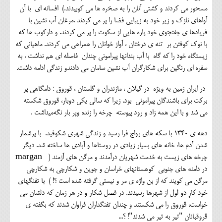
مسحور می کردند و کشتی آنان را به صخره ها می کوبیدند.) افسانه ای با آن
آواهای نازک و زیر خود به زیبایی فضا را پر می کردند .مرغان آب نشین با
فریادها ی جفتجوی خود پاره هایی از سکوت را پر می کردند. و دارکوب ها که
با نوک کوفتن بر تنه ی درختان ، آواز خوانان را همراهی می کردند. ماهیانی که
زیستگاه خود را که گاه با آب بندانها پیرامونی چندان فاصله ای هم نداشت ، به
سفره ای رنگین برای شکارگران آب نشین سامان می دادندو زندگی ادامه داشت.
در ایران زمین به ویژه در گیلان ، مازندران و گلستان ، قوروق ؛ دامگاهی پر
برکت برای باشندگان پیرامونی بود. زیرا که سالی یکی دوبار، قوروق شکسته
می شد و با این همه زاد و رود پیوسته چرخه را زنده وپر بار نگه‌میداشت .
دهه ی 1340 با سکه های رواج فرا رسید و زندگی شهری شکوفید. با پرشمار
شدن آدم ها، خانه های بسیار زیادی در روستاها و آبادی ها ساخته شد. دیگر
چرخه های زیست به خدمت شهریان درآمدند و مرگن های آزمند ( margan
در دامنه های جنوبی کوهستانهای خراسان و جوین و شکارچی به شکارچی
مرگن می کویند که از بن واژه ی مر و نیستی گرفته شده است ؟! ) با تفنگهای
خود کارِ دو لول از شهرها رسیدند. در فصل شکار و در هر زمان که دلشان می
خواست، قوروق را می شکستند و چندان تفنگداران فراوان شدند که بگفته ی
قروقبانان "تیر به تیر می شدند"! ؟...