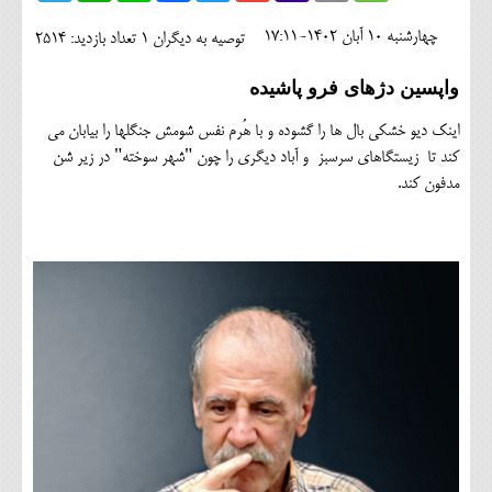
اجتماعی
چهارشنبه 10 آبان 1402-17:11
توصیه به دیگران 1
تعداد بازدید: 2514
مهرورزان
واپسین دژهای فرو پاشیده
کلینیک
اینک دیو خشکی بال ها را گشوده و با هُرم نفس شومش جنگلها را بیابان می
حقوقی
کند تا زیستگاهای سرسبز و آباد دیگری را چون "شهر سوخته" در زیر شن
مدفون کند.
محیط زیست و گردشگری
فرهنگی و هنری
اقتصادی
سیاسی
خانه