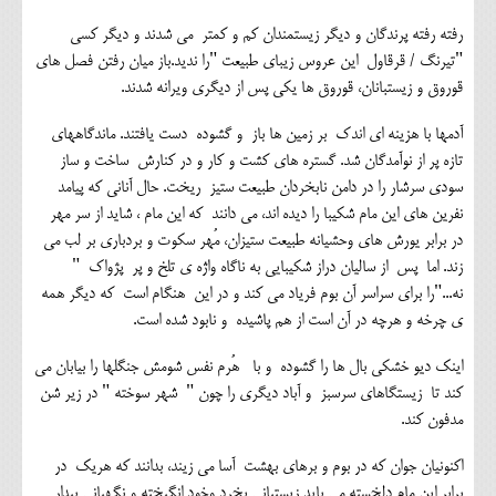
رفته رفته پرندگان و دیگر زیستمندان کم و کمتر می شدند و دیگر کسی
"تیرنگ / قرقاول این عروس زیبای طبیعت "را ندید.باز میان رفتن فصل های
قوروق و زیستبانان، قوروق ها یکی پس از دیگری ویرانه شدند.
آدمها با هزینه ای اندک بر زمین ها باز و گشوده دست یافتند. ماندگاههای
تازه پر از نوآمدگان شد. گستره های کشت و کار و در کنارش ساخت و ساز
سودی سرشار را در دامن نابخردان طبیعت ستیز ریخت. حال آنانی که پیامد
نفرین های این مام شکیبا را دیده اند، می دانند که این مام ، شاید از سر مهر
در برابر یورش های وحشیانه طبیعت ستیزان، مُهر سکوت و بردباری بر لب می
زند. اما پس از سالیان دراز شکیبایی به ناگاه واژه ی تلخ و پر پژواک "
نه..."را برای سراسر آن بوم فریاد می کند و در این هنگام است که دیگر همه
ی چرخه و هرچه در آن است از هم پاشیده و نابود شده است.
اینک دیو خشکی بال ها را گشوده و با هُرم نفس شومش جنگلها را بیابان می
کند تا زیستگاهای سرسبز و آباد دیگری را چون " شهر سوخته " در زیر شن
مدفون کند.
اکنونیان جوان که در بوم و برهای بهشت آسا می زیند، بدانند که هریک در
برابر این مام دلخسته می باید زیستبانی بِخرد وخود انگیخته و نگهبانی بیدار