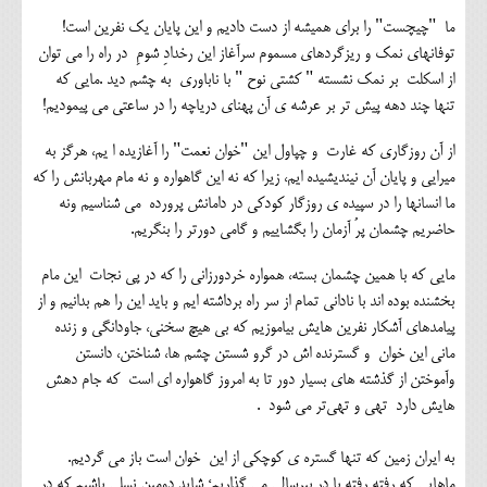
ما "چیچست" را برای همیشه از دست دادیم و این پایان یک نفرین است!
توفانهای نمک و ریزگردهای مسموم سرآغاز این رخدادِ شومِ در راه را می توان
از اسکلت بر نمک نشسته " کشتی نوح " با ناباوری به چشم دید .مایی که
تنها چند دهه پیش تر بر عرشه ی آن پهنای دریاچه را در ساعتی می پیمودیم!
از آن روزگاری که غارت و چپاول این "خوان نعمت" را آغازیده ا یم، هرگز به
میرایی و پایان آن نیندیشیده ایم، زیرا که نه این گاهواره و نه مام مهربانش را که
ما انسانها را در سپیده ی روزگار کودکی در دامانش پرورده می شناسیم ونه
حاضریم چشمان پرُ آزمان را بگشاییم و گامی دورتر را بنگریم.
مایی که با همین چشمان بسته، همواره خردورزانی را که در پی نجات این مام
بخشنده بوده اند با نادانی تمام از سر راه برداشته ایم و باید این را هم بدانیم و از
پیامدهای آشکار نفرین هایش بیاموزیم که بی هیچ سخنی، جاودانگی و زنده
مانی این خوان و گسترنده اش در گرو شستن چشم ها، شناختن، دانستن
وآموختن از گذشته های بسیار دور تا به امروز گاهواره ای است که جام دهش
هایش دارد تهی و تهی‌تر می شود .
به ایران زمین که تنها گستره ی کوچکی از این خوان است باز می گردیم.
ماهایی که رفته رفته پا در پیرسالی می گذاریم؛ شاید دومین نسلی باشیم که در