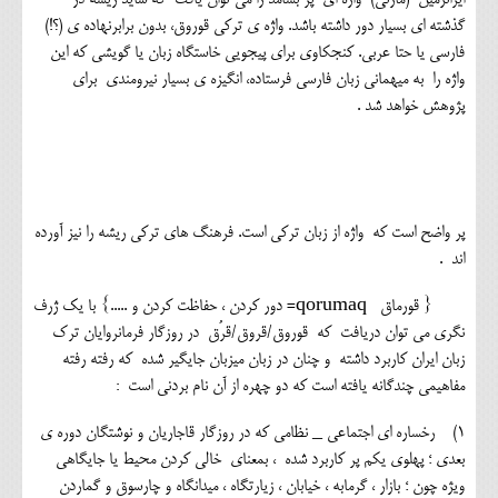
گذشته ای بسیار دور داشته باشد. واژه ی ترکی قوروق، بدون برابرنهاده ی (؟!)
فارسی یا حتا عربی. کنجکاوی برای پیجویی خاستگاه زبان یا گویشی که این
واژه را به میهمانی زبان فارسی فرستاده، انگیزه ی بسیار نیرومندی برای
پژوهش خواهد شد .
پر واضح است که واژه از زبان ترکی است. فرهنگ های ترکی ریشه را نیز آورده
اند .
{ قورماق qorumaq= دور کردن ، حفاظت کردن و .....} با یک ژرف
نگری می توان دریافت که قوروق/قروق/قرُق در روزگار فرمانروایان ترک
زبان ایران کاربرد داشته و چنان در زبان میزبان جایگیر شده که رفته رفته
مفاهیمی چندگانه یافته است که دو چهره از آن نام بردنی است :
1) رخساره ای اجتماعی _ نظامی که در روزگار قاجاریان و نوشتگان دوره ی
بعدی ؛ پهلوی یکم پر کاربرد شده ، بمعنای خالی کردن محیط یا جایگاهی
ویژه چون ؛ بازار ، گرمابه ، خیابان ، زیارتگاه ، میدانگاه و چارسوق و گماردن