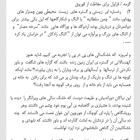
گزمه / قراول برای حفاظت از قوروق
2) رخساره ای زیستی و گستره های زیست محیطی چون چمنزار های
پهناور، مانند " چمن سلطانیه " یا النگ و شکارگاهها که این یکی بیشتر برای
دولتمردان و درباریان بوده، اردوگاه ها و چراگاه هایی مانند "سرخه حصار" و
از النگ های بزرگ و پرآوازه می توان از " النگ رادکان " در خراسان یاد کرد
...... .
و امروزه که خشکسالی های پی در پی را تجربه می کنیم، شاید هنوز
کهنسالانی در گستره ی ایران زمین زنده باشند که گزاره های شگفت و باور
نکردنی از ترسالها و آبسالهای پر برف وباران را به زبان بیاورند؟! مانند اینکه
کوچه ها ی تنگ و باریک از برف چندان پر می شد که برای رفتن به خانه ی
همسایه می باید از بام خانه و از روی برفِ کوچه به آنجا رفت؟!
این نیاکانِ دوراندیش و طبیعت دوست که خشک سالی های ویرانگر را دیده یا
شنیده بودند، با هشیاری بر گاهنامه ی آبی بوم خود چشم می داشتند وهر
رویشگاهی را پاره ای کوچک از جورچین این خوان نعمت می دانستند که چند
ده سالی آن را در نزدشان به امانت گذارده اند و باور داشتند که نابودی و
خشکانیدن آن گناهی نابخشودنی نزد ایزد تواناست.