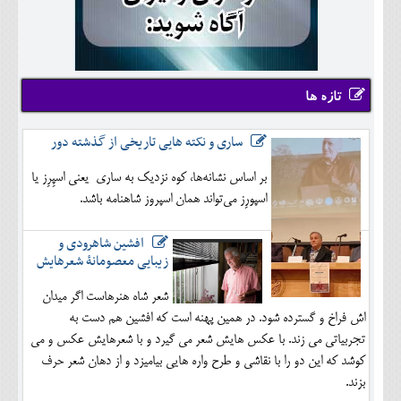
تازه ها
ساری و نکته هایی تاریخی از گذشته دور
بر اساس نشانه‌ها، کوه نزدیک به ساری یعنی اسپِرِز یا
اسپورِز می‌تواند همان اسپروز شاهنامه باشد.
افشین شاهرودی و
زیبایی معصومانۀ شعرهایش
شعر شاه هنرهاست اگر میدان
اش فراخ و گسترده شود. در همین پهنه است که افشین هم دست به
تجربیاتی می زند. با عکس هایش شعر می گیرد و با شعرهایش عکس و می
کوشد که این دو را با نقاشی و طرح واره هایی بیامیزد و از دهان شعر حرف
بزند.