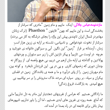
مازندنومه،عباس جلالی:
اینک ماییم و مام زمین "مادری که سرشار از
بخشندگی است و این ماییم که چون" فایتون " Phaethon (ترک زبانان
مهاجردر شمال ایران تاچندی پیش این واژه را بجای درشگه به کار می بردند)
سرشار از نخوت، خودخواهی و ناسپاسی، نشسته بر ارابه ی زرین هزار اسبِ
زمان ، آزمندانه بر فراز "زمین" این نگین آبی و سبزگونِ خانواده ی خورشید و
هرچه در اوست می تازیم! و پیکر نازنین اش را زیر سم ستوران و چرخهای
پولادین و گداخته ی ارابه مان ازهم می دریم، بی هیچ واهمه ای از روزگارِ نه
چندان دوری که زخمهای کاری و پی در پی این فرزندانِ نابخرد و کوته بین،
مام مهربان زمین را از پای درآورد و ما و همه ی باشندگانِ زمین در فضای
بیکران و سیاه ، بر روی سیاره ای مرده، خاک سترونش را بر سر بپاشیم، بی
هیچ امیدی به بازگشت فروغ زندگی!
ما زادگانی هستیم که هراسی از نفرینهای دهشتبار این مادر به دل نداریم! مایی
که آماج همه روزه ی نفرین های ابدی هستیم ، اما آن را باور نداریم. شیپورهای
بیدار باش برای فاجعه ای در راه بصدا در آمده اند.