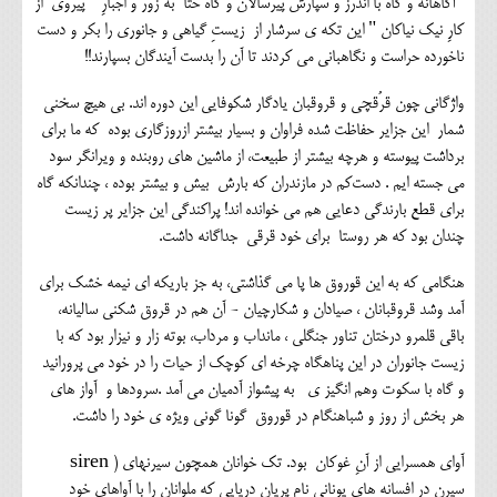
آگاهانه و گاه با اندرز و سپارش پیرسالان و گاه حتا به زور و اجبارِ "پیروی از
کارِ نیک نیاکان " این تکه ی سرشار از زیستِ گیاهی و جانوری را بکر و دست
ناخورده حراست و نگاهبانی می کردند تا آن را بدست آیندگان بسپارند!!
واژگانی چون قرُقچی و قروقبان یادگار شکوفایی این دوره اند. بی هیچ سخنی
شمار این جزایر حفاظت شده فراوان و بسیار بیشتر ازروزگاری بوده که ما برای
برداشت پیوسته و هرچه بیشتر از طبیعت، از ماشین های روبنده و ویرانگر سود
می جسته ایم . دست‌کم در مازندران که بارش بیش و بیشتر بوده ، چندانکه گاه
برای قطع بارندگی دعایی هم می خوانده اند! پراکندگی این جزایر پر زیست
چندان بود که هر روستا برای خود قرقی جداگانه داشت.
هنگامی که به این قوروق ها پا می گذاشتی، به جز باریکه ای نیمه خشک برای
آمد وشد قروقبانان ، صیادان و شکارچیان - آن هم در قروق شکنی سالیانه،
باقی قلمرو درختان تناور جنگلی ، مانداب و مرداب، بوته زار و نیزار بود که با
زیست جانوران در این پناهگاه چرخه ای کوچک از حیات را در خود می پرورانید
و گاه با سکوت وهم انگیز ی به پیشواز آدمیان می آمد .سرودها و آواز های
هر بخش از روز و شباهنگام در قوروق گونا گونی ویژه ی خود را داشت.
آوای همسرایی از آنِ غوکان بود. تک خوانان همچون سیرنهای ( siren
سیرن در افسانه های یونانی نام پریان دریایی که ملوانان را با آواهای خود