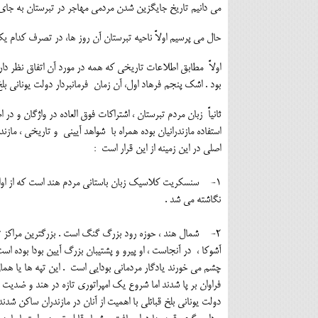
می دانیم تاریخ جایگزین شدن مردمی مهاجر در تبرستان به جای
حال می پرسیم اولاً ناحیه تبرستان آن روز ها، در تصرف کدام ی
اولاً مطابق اطلاعات تاریخی که همه در مورد آن اتفاق نظر دا
بود . اشک پنجم فرهاد اول، آن زمان فرمانبردار دولت یونانی بلخ
ثانیاً زبان مردم تبرستان ، اشتراکات فوق العاده در واژگان 
استفاده مازندرانیان بوده همراه با شواهد آیینی و تاریخی ، م
اصلی در این زمینه از این قرار است :
1- سنسکریت کلاسیک زبان باستانی مردم هند است که از اواسط 
نگاشته می شد .
2- شمال هند ، حوزه رود بزرگ گنگ است . بزرگترین مراکز تمدن
آشوکا ، در آنجاست ، او پیرو و پشتیبان بزرگ آیین بودا بوده
چشم می خورند یادگار مردمانی بودایی است . این تپه ها یا هما
فراوان بر پا شدند اما شروع یک امپراتوری تازه در هند و ضدی