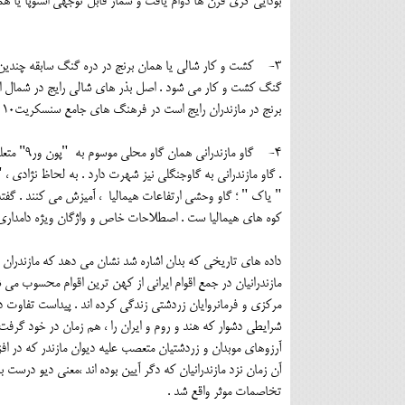
بودایی گری قرن ها دوام یافت و شمار قابل توجهی استوپا یا همان 
3- کشت و کار شالی یا همان برنج در دره گنگ سابقه چندین ه
گنگ کشت و کار می شود . اصل بذر های شالی رایج در شمال ای
برنج در مازندران رایج است در فرهنگ های جامع سنسکریت10 قابل مشاهده اند .
4- گاو م
. گاو مازندرانی به گاوجنگلی نیز شهرت دارد . به لحاظ نژادی 
" یاک " ؛ گاو وحشی ارتفاعات هیمالیا ، آمیزش می کنند . گ
کوه های هیمالیا ست . اصطلاحات خاص و واژگان ویژه دامداری سنتی در مازندران د
داده های تاریخی که بدان اشاره شد نشان می دهد که مازندران ک
مرکزی و فرمانروایان زردشتی زندگی کرده اند . پیداست تفاوت 
آرزوهای موبدان و زردشتیان متعصب علیه دیوان مازندر که در اف
آن زمان نزد مازندرانیان که دگر آیین بوده اند ،معنی دیو درست
تخاصمات موثر واقع شد .