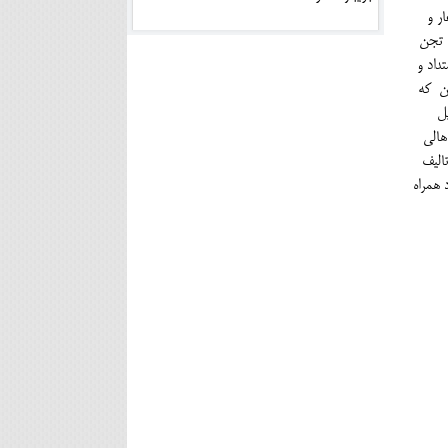
ر و
، تجن
داد و
ین که
ل
هالی
الیف
 همراه