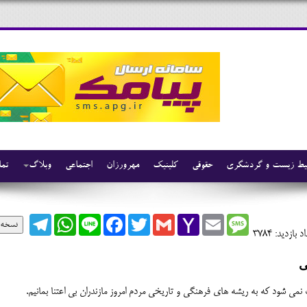
ط زیست و گردشگری
حقوقی
کلینیک
مهرورزان
اجتماعی
وبلاگ
تما
Telegram
WhatsApp
Line
Facebook
Twitter
Gmail
Yahoo
Email
Message
نسخه 
Mail
د بازدید: 3784
ی
ث نمی شود که به ریشه های فرهنگی و تاریخی مردم امروز مازندران بی اعتنا بمانیم.