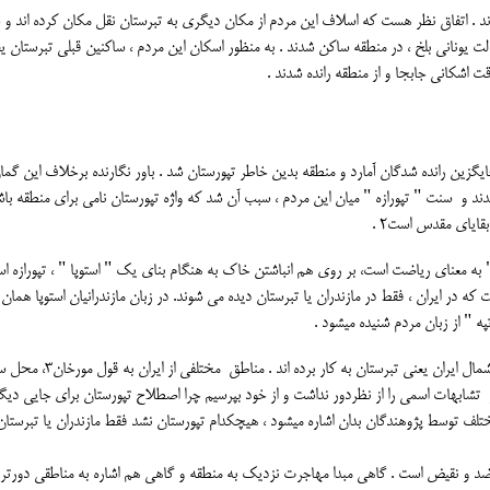
د . اتفاق نظر هست که اسلاف این مردم از مکان دیگری به تبرستان نقل مکان کرده اند و 
ولت یونانی بلخ ، در منطقه ساکن شدند . به منظور اسکان این مردم ، ساکنین قبلی تبرستان ی
اشکانی جابجا و از منطقه رانده شدند .
گزین رانده شدگان آمارد و منطقه بدین خاطر تپورستان شد . باور نگارنده برخلاف این گما
آمدند و سنت " تپورازه " میان این مردم ، سبب آن شد که واژه تپورستان نامی برای منطقه باش
قایای مقدس است2 .
ه معنای ریاضت است، بر روی هم انباشتن خاک به هنگام بنای یک " استوپا " ، تپورازه اس
ه در ایران ، فقط در مازندران یا تبرستان دیده می شوند. در زبان مازندرانیان استوپا همان
ه " از زبان مردم شنیده میشود .
ایرانیان باستان اصطلاح تپورستان را فقط در نامیدن خطه یی از شمال ایران یعنی تبرستان ب
ز تشابهات اسمی را از نظردور نداشت و از خود بپرسیم چرا اصطلاح تپورستان برای جایی دیگر
تلف توسط پژوهندگان بدان اشاره میشود ، هیچکدام تپورستان نشد فقط مازندران یا تبرستان 
ضد و نقیض است . گاهی مبدا مهاجرت نزدیک به منطقه و گاهی هم اشاره به مناطقی دورتر 