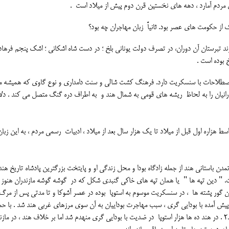
 مردم آمارد ، دهه های نخستین قرن دوم پیش از میلاد است .
ک از حکومت های عصر بود. ثانیاً زبان مهاجران چه بود؟
رند تبرستان آن دوران، در تصرف دولت یونانی بلخ ؛ در دست شاه اشکانی ؛ اشک پنجم فرهاد
 بوده است .
و در اصطلاحات با سنسکریت دارد. فرهنگ کشت شالی و سنت دامداری و نوع گاوی که همیشه م
ازندرانیان را به لحاظ ریشه های قومی به شمال هند و به اطراف دره گنگ متصل می کند . دل
هزاره اول قبل از میلاد تا یک هزار سال بعد از میلاد ، ادبیات رسمی مردم ، به این زبان
 باستانی هند از جمله زادگاه بودا و محل زندگی او و پایتخت بزرگترین پادشاه تاریخ هند 
 است. " دین تپه ها " یا همان تپه های خاکی گنبدی شکل که در گوشه گوشه مازندران هنوز 
ن گور پشته ها ، در سنسکریت موسوم به استوپا بوده در عصر آشوکا و تا مدتی پس از مرگ ا
ت پیش آمده با بودایی گری ، سبب مهاجرت بوداییان به آن سوی مرزهای غربی هند شد . با ح
دولت یونانی بلخ قبائلی با اهمیت از آنان در مازندران ساکن شدند2 . در هند ده ها هزار استوپا در ضدیت با بودایی گری منهدم شد اما بر خلاف هند ، در م