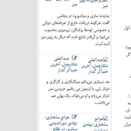
میز
نماینده ساری و میاندورود در مجلس
گفت: هرگونه دریافت خارج از تعرفه‌های دولتی
 اول
و خصوصی توسط پزشکان، زیرمیزی محسوب
می‌شود و آن‌قدر شایع شده که دیگر به روی میز
آمده است.
ورد
ائل
عبدالعلی
شکارچیان، آخرین
خنیاگر گُدار
بعد سربازی می‌رفتم میراشکاری و کارگری و
دوتار زنی. با ارزمون می رفتیم عروسی، من
دوتار می‌زدم و او می‌خواند. یک پولی هم
؛
می‌دادند....
به
و ،
موانع ساختاری-
مایت
نهادی دوراندیشی
ازندران
سیاسی در نظام