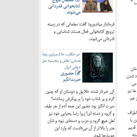
معلمانِ مروج
ب "
کتابخوانی قدردانی
می‌شوند
فرماندار میاندورود گفت: معلمانی که در زمینه
ترویج کتابخوانی فعال هستند شناسایی و
قدردانی می‌شوند.
در حکایت خاک‌سپاری رضا
یحیایی؛ نقاش و مجسمه ساز
جهانی ایران
خان
حضوری
رد شدن
حیرت‌انگیز
 می
ا نیز
کِی خبردار شدند خلایق و دوستان او که چنین
ز هم
گرم و پر شتاب خود را بر پیکرش رساندند؟
حیرت انگیز بود حضور این همه آدم از هر طیف
اطراف
و گروه و دسته ای! زیرا رضا یحیایی خود نیز
ن با
اهل هیچ گروه و حزب و دسته‌ای نبود و شأن
 قدیم
هنر را بالاتر از آن می‌دانست که وارد این
سته
جویبارها شود.