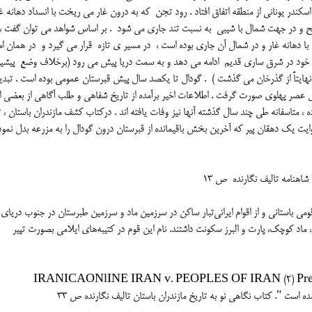
کندر یونانی از منطقه اتفاق افتاد . رود تجن که به درون غار می ریخت با انسداد دهانه غا
ر سطح و در جهت شمال با شیبی به نسبت تند جاری می شود . بر اساس شواهد می توان گفت 
 با دهانه غار و در شمال آن جاری بوده است ، در مسیر ی تازه قرار می گیرد و در همان امت
ه راه خود در شرق ساری قدیم ادامه می دهد و به سمت دریا پیش می رود (برخلاف وضع پیش
نهایتاً از گذرخان می گذشت ) . گودال تا یکصد سال پیش قبرستان عمومی بوده است . تبدی
ائل عصر پهلوی صورت گرفت . اطلاعات اخیر برآمده از تاریخ شفاهی و طلب آگاهی از بعضی ا
، متاسفانه طی چند سال گذشته آنها نیز وفات یافته اند . درکتاب کشف مازندران باستان ، ت
ایت یک دهقان پیر که آخرین بخش باقیمانده از قبرستان درون گودال را به مزرعه بدل نمود
تپوری tapuri یا تپیری tapyrبه یونانی: Τάπυροι قومی باستانی و از اقوام ایرانی‌تبار ساکن در سرزمین ماد و سرزمین طبرستان در جنوب دریای
ا، ماد کوچک، پارت و البرز سکونت داشتند. نام این قوم در کتیبه‌های ایلامی بصورت تپیر
یکا به آدرس زیر :