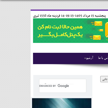
پنجشنبه 15 مرداد 1405-19:13-
14 فردينه ماه 1538 تبری
س با ما
آرشیو
چاپی