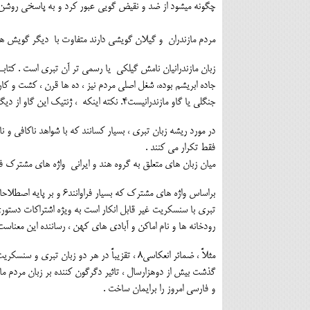
چگونه میشود از ضد و نقیض گویی عبور کرد و به پاسخی روشن 
مردم مازندران و گیلان گویشی دارند متفاوت با دیگر گویش ه
زبان مازندرانیان نامش گیلکی یا رسمی تر آن تبری است . کتاب
جاده ابریشم بوده، شغل اصلی مردم نیز ، ده ها قرن ، کشت و کار
جنگلی یا گاو مازندرانیست4. نکته اینکه ، ژنتیک این گاو از دیگر گاوهای ایرانی متمایز است5 .
در مورد ریشه زبان تبری ، بسیار کسانند که با شواهد ناکافی و ن
فقط تکرار می کنند .
میان زبان های متعلق به گروه هند و ایرانی واژه های مشترک فرا
براساس واژه های مشترک ک
رودخانه ها و نام اماکن و آبادی های کهن ، رساننده این معناس
مثلاً ، ضمائر انعکاسی8 ، تقزیباً در هر دو زبان تبری و سنسکریت کلاسیک ،همانند است.
گذشت بیش از دوهزارسال ، تاثیر دگرگون کننده بر زبان مردم م
و فارسی امروز را برایمان ساخت .