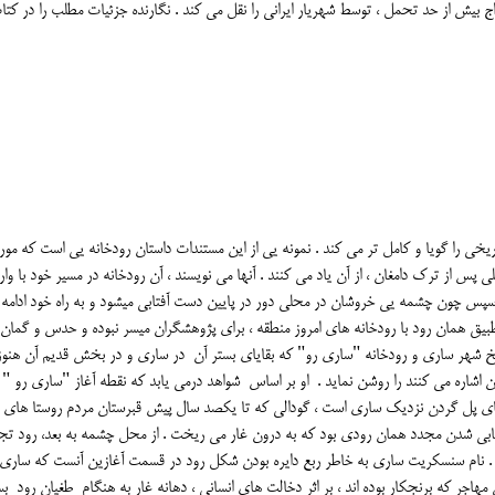
اج بیش از حد تحمل ، توسط شهریار ایرانی را نقل می کند . نگارنده جزئیات مطلب را در کتا
ی را گویا و کامل تر می کند . نمونه یی از این مستندات داستان رودخانه یی است که مور
 پس از ترک دامغان ، از آن یاد می کنند . آنها می نویسند ، آن رودخانه در مسیر خود با وا
سپس چون چشمه یی خروشان در محلی دور در پایین دست آفتابی میشود و به راه خود ادامه
تطبیق همان رود با رودخانه های امروز منطقه ، برای پژوهشگران میسر نبوده و حدس و گمان ه
خ شهر ساری و رودخانه "ساری رو" که بقایای بستر آن در ساری و در بخش قدیم آن هنو
ن اشاره می کنند را روشن نماید . او بر اساس شواهد درمی یابد که نقطه آغاز "ساری رو "
ای پل گردن نزدیک ساری است ، گودالی که تا یکصد سال پیش قبرستان مردم روستا های 
تابی شدن مجدد همان رودی بود که به درون غار می ریخت . از محل چشمه به بعد، رود تج
 . نام سنسکریت ساری به خاطر ربع دایره بودن شکل رود در قسمت آغازین آنست که ساری
مهاجر که برنجکار بوده اند ، بر اثر دخالت های انسانی ، دهانه غار به هنگام طغیان رود ب