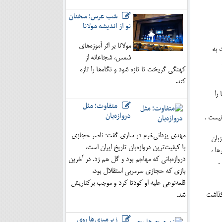
شب عرس؛ سخنان
نو از اندیشه مولانا
مولانا بر اثر آموزه‌های
 به
شمس، شجاعانه از
کهنگی گریخت تا تازه شود و نگاه‌ها را تازه
کند.
را
متفاوت؛ مثل
دروازه‌بان
نیست .
مهدی یزدانی‌خرم در ساری گفت: ناصر حجازی
 زبان
با کیفیت‌ترین دروازه‌بان تاریخ ایران است،
شت ها ، نهرها ،
دروازه‌بانی که مهاجم بود و گل هم زد. در آخرین
.
بازی که حجازی سرمربی استقلال بود،
قلعه‌نوعی علیه او کودتا کرد و موجب برکناریش
گذاشت
شد.
زیرمیزی‌ها روی