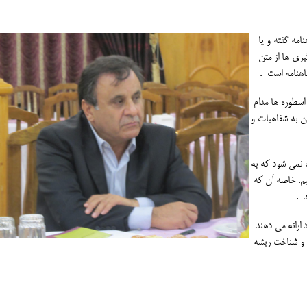
امه گفته و یا
ری ها از متن
هنامه است .
 اسطوره ها مدام
 به شفاهیات و
ث نمی شود که به
نیم. خاصه آن که
د .
 ارائه می دهند
ی و شناخت ریشه