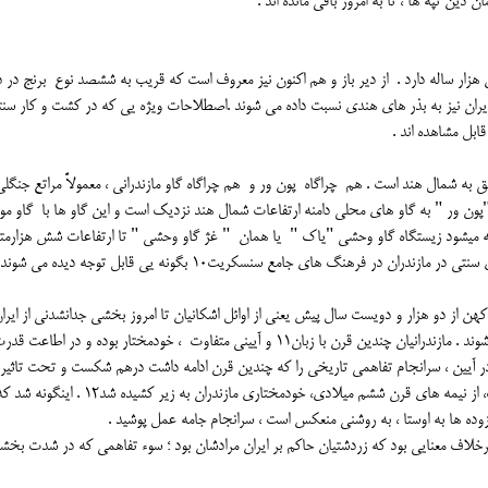
دین تپه ها ، تا به امروز باقی مانده اند .
زار ساله دارد . از دیر باز و هم اکنون نیز معروف است که قریب به ششصد نوع برنج در د
ران نیز به بذر های هندی نسبت داده می شوند .اصطلاحات ویژه یی که در کشت و کار سن
ازندرانی همان گاو محلی موسوم به "پون ور9" متعلق به شمال هند است . هم چراگاه پون ور و هم چراگاه گاو مازندرانی ، معمولاً مراتع ج
، "پون ور " به گاو های محلی دامنه ارتفاعات شمال هند نزدیک است و این گاو ها با گاو مو
فته میشود زیستگاه گاو وحشی "یاک " یا همان " غژ گاو وحشی " تا ارتفاعات شش هزارمت
ر فرهنگ های جامع سنسکریت10 بگونه یی قابل توجه دیده می شوند .
هن از دو هزار و دویست سال پیش یعنی از اوائل اشکانیان تا امروز بخشی جدانشدنی از ایران
مازندرانیان در جمع اقوام ایرانی از کهن ترین اقوام محسوب می شوند . مازندرانیان چندین قرن با زبان11 و آیینی متفاوت ، خودمختار بوده و در اطاعت ق
در آیین ، سرانجام تفاهمی تاریخی را که چندین قرن ادامه داشت درهم شکست و تحت تاثیر
شرایطی دشوار که هند و روم و ایران را ، هم زمان در خود گرفت، از نیمه های قرن ششم میلادی، خودمختاری مازندران به زیر کشیده شد12 . اینگونه
زوده ها به اوستا ، به روشنی منعکس است ، سرانجام جامه عمل پوشید .
 برخلاف معنایی بود که زردشتیان حاکم بر ایران مرادشان بود ؛ سوء تفاهمی که در شدت بخش