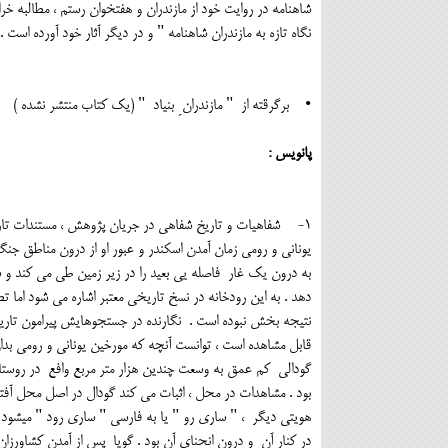
شاهنامه در روایت خود از مازندران و هفتخوان رستم ، مطالبه خر
نگاه تازه به مازندران شاهنامه " و در دیگر آثار خود آورده است .
• برگرقته از " مازندران ِ بنیاد " (یک کتاب منتشر نشده )
پانویس :
1- شفاهیات و تاریخ شفاهی در جریان پژوهش ، مستندات تاریخ
یونانی و رومی زمان آمدن اسکندر و عبور او از درون مناطق جنگلی
به درون یک غار فاصله یی بعید را در زیر زمین طی می کند و 
دهد . به این رودخانه در نسخ تاریخی معتبر اشاره می شود اما 
نتیجه بخش نبوده است . نگارنده در جستجوهایش پیرامون تاری
قابل مشاهده است ، توانست آنچه که مورخین یونانی و رومی بدا
گودالی کم عمق به وسعت چندین هزار متر مربع وافع در روست
بود . مشاهدات در محل ، اثبات می کند گودال در اصل محل آف
هویتی دیگر ، " ساری رو " یا به فارسی " ساری رود " میشود
در کنار آن و درون انحنای آن بود . گویا پس از آمدن کشاورزان 