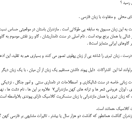
رسید ؟
ای محلی و متفاوت با زبان فارسی .
ـت به این زبان مسبوق به سابقه یی طولانی است . مازندران باستان در موقعیتی حساس نسبت
 شالی یا همان برنج بوده است . دام اصلی در سنت دامداریشان ، گاو ریز نقش موسوم به گاو
ادرست ، زبان تبری را شاخه یی از زبان پهلوی تصور می کنند و بسیاری هم به تقلید، این ادعا 
وانند اما این اشتراکات دلیل پیوند داشتن مستقیم یک زبان از آن میان ، با یک زبان دیگر 
ه بسیار فراوانند6 و بر پایه اصطلاحات زبانی خاصه در سنت شالیکاری و اصطلاحات در دامداری سنتی و امور جنگل ، نزدیکی
تبری با سنسکریت غیر قابل انکار است به ویژه اشتراکات دستوری ، اوزان عروضی شعر ها و ترانه های کهن مازندرانی7 علاوه بر این ها ، نام د
ت که زبان تبری یا همان مازندرانی با زبان سنسکریت کلاسیک دارای پیوندی بلاواسطه است 
ازندران گذاشت همانطور که گذشت دو هزار سال یا بیشتر ، تاثیرات مشابهی بر فارسی کهن 