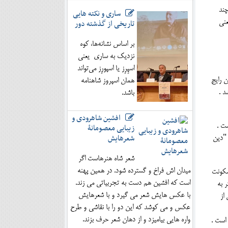
چند
ساری و نکته هایی
تاریخی از گذشته دور
عنی
بر اساس نشانه‌ها، کوه
نزدیک به ساری یعنی
اسپِرِز یا اسپورِز می‌تواند
ن رایج
همان اسپروز شاهنامه
د .
باشد.
افشین شاهرودی و
ت .
زیبایی معصومانۀ
شعرهایش
 "دین
شعر شاه هنرهاست اگر
میدان اش فراخ و گسترده شود. در همین پهنه
ه کار برده اند . مناطق مختلفی از ایران به قول مورخان3، محل سکونت
است که افشین هم دست به تجربیاتی می زند.
 به
با عکس هایش شعر می گیرد و با شعرهایش
از
عکس و می کوشد که این دو را با نقاشی و طرح
واره هایی بیامیزد و از دهان شعر حرف بزند.
است .