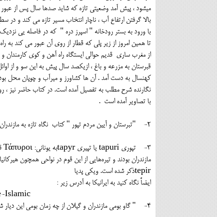
میشود ، پیش آمد وضعیتی تازه که شاید صدها سال پس از عبور اس
بالا گرفتن ارتفاع آب ، ناچار انتخاب مسیر تازه می کند و د
با ورود به بستر رودخانه " اسپرز دره " که در فاصله یی نزدیک
تا همین امروز از زیر پلی که قطار از روی آن عبور می کند ب
از مغرب ساری قدیم حوالی ایستگاه راه آهن و کوی کارمندان و 
قبرستان به مزرعه و باغ ، ازیکصد سال پیش به این سو و از او
کهنسال به دست آمد . آن ها کشاورز و میرآب و چوپان محل بوده 
نگارنده شرح مطلب به تفصیل آمده است. در کتاب حاضر نیز ، رو
با تصاویر آمده است .
2- "تبرستان و آیین مردم تپور " کتاب نگاه تازه به مازندران شاهنامه تالیف نگارنده ص 13
3- 
مازندران بودند و تیره‌هایی از این قوم در نواحی همچون هیرکانی
tepirذکر شده است. ویکی پدیا
ایضاً نگاه کنید به ایران
IRANICAONlINE IRAN v. PEOPLES OF IRAN (2) Pre-Islamic
4- " گاو بومی مازندران و گیلان از چه زمان بومی این دیار شده است ". کتاب نگاهی نو به تاریخ مازندران باستان تالیف نگارنده ص 33