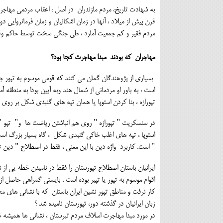
به شهادت تاریخ، مردم مازندران در اصل ، اعقاب مردمی مهاجرن
قرن پیش از میلاد ، آنها در زمان اشکانیان و زمان فرمانروایی د
مردم فقیر و کم جمعیت آمارد ، طی جنگی سخت توسط حاکم وقت 
مهاجران که بودند مبدا مهاجرت کجا بود؟
بسیاری از پژوهندگان گمان می کنند که قومی موسوم به تپور جای
است ، به باور او مردمانی از شمال هند وبه آیین بودا به منطقه 
تپورازه ، بنا کردن استوپا یا همان تپه های گنبدی شکل بر روی ب
در سنسکریت " تپورازه " روی هم انباشتن ریاضت ها و" تپو " ب
استوپا ، تپه های اغلب خاکی گنبدی شکل ، گاه بسیار بزرگ است ک
" است. کاربرد واژه دین با این معنی ، فقط در اصطلاح " دین تپ
اقوام موسوم به تپور یا تپیر بوده است . بایستی گمراهی حاصل ا
کار نرفت و مناطق تپور نشین ایران باستان که با نشانی های مخ
زبان ایرانیان در گذشته دور، تپورستان نامیده شد ؟
در مورد مبدا مهاجرت اسلاف مردم تبرستان ، نشانی ها همیشه 