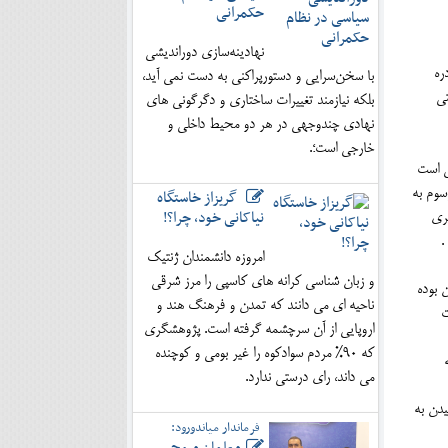
حکمرانی
نهادینه‌سازی دوراندیشی
ره
با سخن‌سرایی و دستورپراکنی به دست نمی آید،
تی
بلکه نیازمند تغییرات ساختاری و دگرگونی های
نهادی چندوجهی در هر دو محیط داخلی و
خارجی است؛.
نگلی است
سوم به
گریزاز خاستگاه
نیاکانی خود، چرا؟!
ری
امروزه دانشمندان ژنتیک
و زبان شناسی کرانه های کاسپی را مرز شرقی
 بوده
ناحیه ای می دانند که تمدن و فرهنگ هند و
درت
اروپایی از آن سرچشمه گرفته است. پژوهشگری
که 90% مردم سوادکوه را غیر بومی و کوچنده
 شد که
می داند، رای درستی ندارد.
یدن به
فرماندار میاندورود: