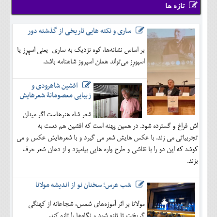
تازه ها
ساری و نکته هایی تاریخی از گذشته دور
بر اساس نشانه‌ها، کوه نزدیک به ساری یعنی اسپِرِز یا
اسپورِز می‌تواند همان اسپروز شاهنامه باشد.
افشین شاهرودی و
زیبایی معصومانۀ شعرهایش
شعر شاه هنرهاست اگر میدان
اش فراخ و گسترده شود. در همین پهنه است که افشین هم دست به
تجربیاتی می زند. با عکس هایش شعر می گیرد و با شعرهایش عکس و می
کوشد که این دو را با نقاشی و طرح واره هایی بیامیزد و از دهان شعر حرف
بزند.
شب عرس؛ سخنان نو از اندیشه مولانا
مولانا بر اثر آموزه‌های شمس، شجاعانه از کهنگی
گریخت تا تازه شود و نگاه‌ها را تازه کند.