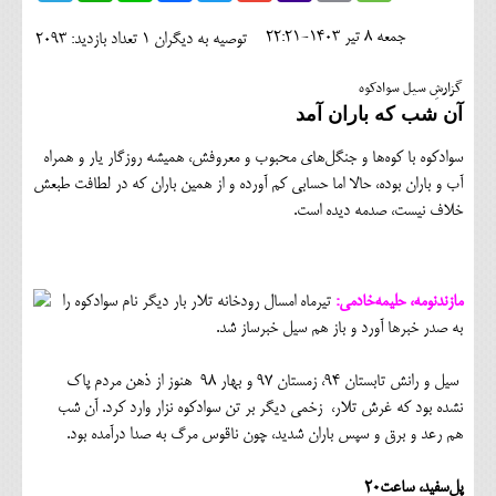
اجتماعی
جمعه 8 تير 1403-22:21
توصیه به دیگران 1
تعداد بازدید: 2093
مهرورزان
گزارشِ سیل سوادکوه
کلینیک
آن شب که باران آمد
حقوقی
سوادکوه با کوه‌ها و جنگل‌های محبوب و معروفش، همیشه روزگار یار و همراه
آب و باران بوده، حالا اما حسابی کم آورده و از همین باران که در لطافت طبعش
محیط زیست و گردشگری
خلاف نیست، صدمه دیده است.
فرهنگی و هنری
اقتصادی
مازندنومه، حلیمه‌خادمی:
تیرماه امسال رودخانه تلار بار دیگر نام سوادکوه را
به صدر خبرها آورد و باز هم سیل خبرساز شد.
سیاسی
خانه
سیل و رانش تابستان ۹۴، زمستان ۹۷ و بهار ۹۸ هنوز از ذهن مردم پاک
نشده بود که غرش تلار، زخمی دیگر بر تن سوادکوه نزار وارد کرد. آن شب
هم رعد و برق و سپس باران شدید، چون ناقوس مرگ به صدا درآمده بود.‌
پل‌سفید، ساعت۲۰