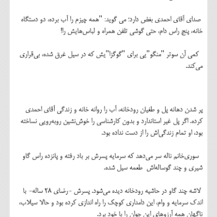
صدای آقای احمدی بغض دارد؛ می گوید: "همه چیزم را آب برده، دو دستگاه
خانه، پنج راس دام، حتی گوشی تلفن همراه و لباس‌هایش را!
کمی آن سوتر "منگو"یی برای "گوگزا"یش که در سیل غرق شده، بی‌قراری
می‌کند.
پر شدن دهانه پل و طغیان رودخانه، آب را روانه خانه و زندگی‌ آقای احمدی
کرده. اگر پل غیر استاندارد و بدون کارشناسی را خوش‌نشین روبه‌رویی نساخته
بود، او تمام زندگی‌اش را از دست نداده بود.
سوری‌خانم ناله سر می‌دهد که سرمایه پسرش بر باد رفته و پانزده راس گاو
شیری و چند گوساله‌اش طعمه سیل شده.
لاشه چند گاو در حاشیه رودخانه دیده می‌شود. پسرش -رضای ۲۸ ساله- با
اندک سرمایه و وام، این دامداری کوچک را راه اندازی کرده بود و حالا سیلاب،
ناگهان همه آرزوهای این جوان را با خود برد.