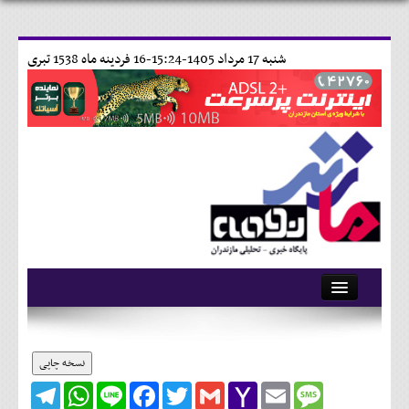
شنبه 17 مرداد 1405-15:24-
16 فردينه ماه 1538 تبری
آرشیو
تماس با ما
نسخه چاپی
Telegram
WhatsApp
Line
Facebook
Twitter
Gmail
Yahoo
Email
Message
وبلاگ
Mail