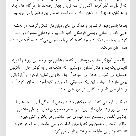
که از دل ها گذر کرد؟!"اکنون آن سه تن، از جهان رفته‌اند اما ردّ ِ گام ها و پرتو
یادهاشان، همچنان در ذهن زمان مانده است که من این سطور را می نویسم.
بعدها باهم رفیق تر شدیم و همکاری هایی میان مان شکل گرفت. در لحظه
هایی ناب و انسانی، زیستی فرهنگی باهم داشتیم و دردهایی مشترک را لمس
کردیم. و همین درک درد بود که هرکدام را به سویی می‌کشید به گُنجای شیشه
های جان هریک.
ابوالحسن آموزگار ساده‌ی روستای ریکنده‌ی شاهی بود و محسن پور تنها فرزند
نابینای یک پدر و مادر کشاورز روستایی که آهنگ ها را به گوش جان از رادیوی
همسایه می شنید و به دل می سپرد. آن یک جا پایی نمایان ازخود بر آوازخوانی
بومی مازندران نهاد و این یک موسیقی مازندران را گرد آورد، بازسازی کرد، آبرو
واعتبار بدان داد و جایگاهی در خور بدان بخشید.
در کلیپ کوتاهی که آن شب پخش شد، درویشی از زندگی آن سال‌هایش با
محسن پور و شاعران مازندران؛ علی اصغر مهجوریان نماری و علی هاشمی
چلاوی گفت. از زمستان سرد کومه‌ی علی هاشمی در چلاو و آتش هیزم
اجاقش گفت و محسن پور که با ویلن قطعات را می نواخت و او که در کنارش
نشسته بود و آن هارا ضبط و نت برداری می کرد.