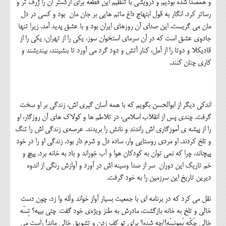
و همصدا شده بودیم و درویشی با تنظیم این قطعه برای ارکستر آن را ژرف تر و
رساتر کرد. انگار به قول ابتهاج داغ ماتم هایی بر جان مان بود و کسی در دل
مان می گریست. این صدای آن روزهای ایران بود و با عشق پدید آمد. زیرا تنها
جادوی عشق است که در آن سرمای استخوان سوز، یکی را از تهران، یکی را از
قادیکلا و دوتا را از آمل، کنار آتش و دود گرد می آورد تا بنشینند، بیندیشند و
کاری چنان کنند.
اندکی دیگر از ابوالحسن بگویم که با همه آسان گیری اش، زندگی بر او سخت
گرفت. چندی پس از انقلاب اسلامی، در تلاطم ها و کولاک های آن روزگار، او
را از پیشه ی آموزگاری اش راندند و نانش را بریدند. عرصه‌ی زندگی اش را تنگ
و تلخ کردند. او مردی روستایی وار، ساده دل و شرم دار بود. زندگی او را در خود
پیچاند، چرا که نمی توان به کودکان هوا و آب خوراند و باد به خانه برد. پیچ و
خم تاریک این دوران سر از صدا وسینه اش در آورد و آوازش رنگی از اندوه
دیرین تاریخ این سرزمین را به خود گرفت.
نقل می کرد که در برنامه ای با جمعیت بسیار آواز خواند ولَله وا زد، چون دست
خالی و تلخ به خانه بازگشت، مادرش به طنز ویژه‌ی خود گفت: چتی بییه؟ تِسّه
خالی چَکّه بَمونِسّه!/چه شده؟ برای تو کف زدن و تشویق خالی ماند! راست می