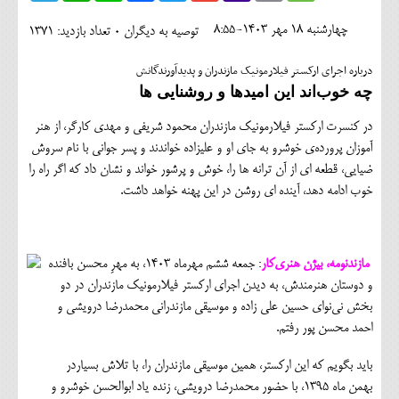
اجتماعی
چهارشنبه 18 مهر 1403-8:55
توصیه به دیگران 0
تعداد بازدید: 1371
مهرورزان
درباره اجرای ارکستر فیلارمونیک مازندران و پدیدآورندگانش
کلینیک
چه خوب‌اند این امیدها و روشنایی ها
حقوقی
در کنسرت ارکستر فیلارمونیک مازندران محمود شریفی و مهدی کارگر، از هنر
آموزان پرورده‌ی خوشرو به جای او و علیزاده خواندند و پسر جوانی با نام سروش
محیط زیست و گردشگری
ضیایی، قطعه ای از آن ترانه ها را، خوش و پرشور خواند و نشان داد که اگر راه را
خوب ادامه دهد، آینده ای روشن در این پهنه خواهد داشت.
فرهنگی و هنری
اقتصادی
مازندنومه، بیژن هنری‌کار
: جمعه ششم مهرماه ۱۴۰۳، به مهرِ محسن بافنده
سیاسی
و دوستان هنرمندش، به دیدن اجرای ارکستر فیلارمونیک مازندران در دو
خانه
بخش نی‌نوای حسین علی زاده و موسیقی مازندرانی محمدرضا درویشی و
احمد محسن پور رفتم.
باید بگویم که این ارکستر، همین موسیقی مازندران را، با تلاش بسیاردر
بهمن ماه ۱۳۹۵، با حضور محمدرضا درویشی، زنده یاد ابوالحسن خوشرو و