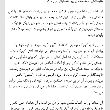
هنرمندش احمد محسن پور، همخوانی می کرد.
این نخستین خاطره‌ی دورم از خوشرو و محسن پوری است که هنوز آنان را نمی
شناختم و در سالهایی دیگر رفیق شدیم. بعدها، در روزهای پایانی سال ۱۳۵۶، با
دوستی که آنان را می‌شناخت، به خانه ای کوچک در کوچه‌ی باریکی نزدیک
دبستان ادیب این دو تن را گرم تمرین پر شوق وشورِسوت( ترانه سرود) مَشتی
پِلوِری دیدم.
در این گروه کوچک موسیقی که نامش "روجا" بود، عبدالله و فرج خوشرو؛
برادران ابوالحسن هم بودند و کمانچه و سنتور می نواختند. اتاقی کوچک بود و
دستگاه ضبط صدایی. این شد آغاز آشنایی ما در هوایی که بوی دگرگونی های
تازه ای را می داد و اندکی پس از انقلاب اسلامی در ۲۲بهمن ۱۳۵۷، شاید
نزدیک به اسفند همان سال، این ترانه در نمایشگاه کتابی در دبیرستان رضاشاه،
با پیشگفتار و صدای گرمِ مردانه‌ی نوری کریمی در باره‌ی "مَشتی" پخش
می‌شد و پس از آن در پی ضربه‌ی سنگین سازهای کوبه ای و رِنگِ پیش درآمد
ویلن محسن پور، طنین آوای ابوالحسن فضا را پر می کرد و شوری غریب در دل
می افکند.
آن صداها و ریتم آهنگ مَشتی هنوز در دل من است و آن هواهای شور انگیز را
با دریغ به یادم می آورد که "نگر تا این شب خونین سحر کرد _ چه خنجرها