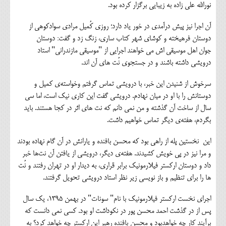
نورالله علی زاده به زیبایی برگزار کرده بود.
آن اجرا نیز پیش درآمدی در خور یاد دارد؛ روزی کُمیل مرادی سوادکوهی از
دوستان فرهیخته و کوشای شهر کتاب ساری، زنگ زد و گفت: دوستان
جوان اهل موسیقی اش می خواهند اجرایی از "موسیقی مازندرانی" استاد
درویشی داشته باشند و در جستجوی نُت های آن اند.
سرخوش از شنیدن این خبر، با درویشی تماس گرفتم وخواسته‌ی کمیل و
دوستانش را با او در میان نهادم. درویشی گفت این کاری نیک است، اما سی
سال از ساخت آن گذشته و من نمی دانم که نت های اثر در کجا هستند. باید
بگردم، هفته‌ی دیگر تماس خواهیم داشت.
این نخستین پله از راهی بود که محسن بافنده و یارانش در آن گام نهاده بودند
و مرا نیز در پی خویش کشیدند. هفته‌ی دیگر، درویشی از یافتن آن نت‌ها خبر
داد و دوستان ارکستر فیلارمونیک برابر قراری، به دیدار او در تهران‌ رفتند و نُت
ها را برای تنظیم و باز نویسی زیر نظر استاد درویشی تحویل گرفتند.
اجرای نخست ارکستر فیلارمونیک با نام" سونات" در بهمن ۱۳۹۵، یک سال
پس از در گذشت احمد محسن پور در نکوداشت او بود. کسی نمی دانست که
برآیند کار چه خواهدبود و محسن بافنده رهبر این ارکستر چه خواهد کرد؟ به