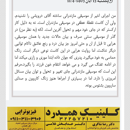
يکشنبه 13 آبان 1403-11:4
من اجرای اخیر از موسیقی مازندرانی ساخته آقای درویشی را نشنیدم.
ولی آن کاست نقطة عطفی در موسیقی مازندران است. نه به دلیل کار
ارکستر که در جای خود مهم و تحول آفرین است. لکه (به نظر من) در
گذر از موسیقی سنتی صرف و بیان حالات جدید با همان موسیقی.
هرایی تا قبل از ان و حتی امروز جز بیان درد و رنج عاشق ناکام توانیی
دیگر نداشت. اما روایت هرایی در این کاست نوعی دیگر است. رنگ
حماسی به خود میگیرد. پدری که جوان داده ابتدا موری و زاری میکند اما
در ادامه تفنگ می گیرد و می خواهد انتقام خون فرزند را بگیرد.حرفم
این است که موسیقی مازندرانی جای تغییر و تحول و توان بیان مسائل
امروزی را دارد. اما در بسیاری از اجراها هنوز زنگ کاروون و صدای
ساروون بشتوس بونه.