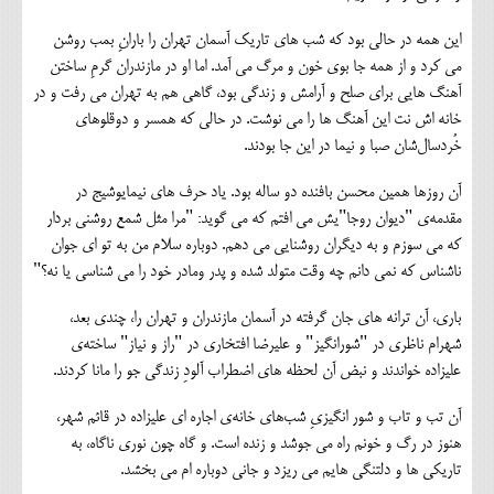
این همه در حالی بود که شب های تاریک آسمان تهران را بارانِ بمب روشن
می کرد و از همه جا بوی خون و مرگ می آمد. اما او در مازندران گرمِ ساختن
آهنگ هایی برای صلح و آرامش و زندگی بود، گاهی هم به تهران می رفت و در
خانه اش نت این آهنگ ها را می نوشت. در حالی که همسر و دوقلوهای
خُردسال‌شان صبا و نیما در این جا بودند.
آن روزها همین محسن بافنده دو ساله بود. یاد حرف های نیمایوشیج در
مقدمه‌ی "دیوان روجا"یش می افتم که می گوید: "مرا مثل شمع روشنی بردار
که می سوزم و به دیگران روشنایی می دهم. دوباره سلام من به تو ای جوان
ناشناس که نمی دانم چه وقت متولد شده و پدر ومادر خود را می شناسی یا نه؟"
باری، آن ترانه های جان گرفته در آسمان مازندران و تهران را، چندی بعد،
شهرام ناظری در "شورانگیز" و علیرضا افتخاری در "راز و نیاز" ساخته‌ی
علیزاده خواندند و نبض آن لحظه های اضطراب آلودِ زندگی جو را مانا کردند.
آن تب و تاب و شور انگیزیِ شب‌های خانه‌ی اجاره ای علیزاده در قائم شهر،
هنوز در رگ و خونم راه می جوشد و زنده است. و گاه چون نوری ناگاه، به
تاریکی ها و دلتنگی هایم می ریزد و جانی دوباره ام می بخشد.