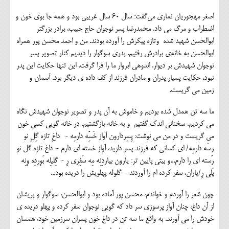
اصغر مهجوریان نماری می‌گفت: سال ۶۰ سال غریبی بود و همه جا بوی خون و
اضطراب و مرگ می داد. محمدرضا پسر نوجوان حاج حبیب، برادر بزرگتر
ابوالحسن شهید شده وتازه پیکرش را آورده بودند. من و احمد محسن پور همراه
ابوالحسن به خانه‌ی برادرش رفتیم. پدری سوگوار را دیدیم کنار تصویر پسر
نوجوان شهیدش بر دیوار. اندوهی ابروار ما را فرا گرفت. این تنها حکایت این پدر
نبود، حکایت پسیار پدران و مادران فرزند از کف داده ی دیگر بود. آسمان و
زمین می گریست.
ما سه تن همدل شده بودیم و خاموش به آن پدر و تصویر نوجوان شهیدش نگاه
می کردیم. سخنانی اندک گفتیم و به خانه بازگشتیم. در خانه گویی‌ کسی خون
می گریست و در من می نوشت: پِسِردارون آواز خَسِّه دارمِه - داغِ تازه گِلِ نو
رسّه دارمِه/ ای کسانی که فرزند پسر دارید، آواز خسته ای دارم - داغ تازه گل نو
رُسته ای را دارم...و بیتی پایین تر: یارون بیاردِنِه مِه سَفِری رِ - گِلیلِه بَوِردِه وِنِه
پَلی رِ/یاران، سفر کرده ام را آوردند - گلوله پهلویش را دریده بود...
چون شعر را آوردم و خواندم، محسن پور آماده بود و ابوالحسن، سوگوار و پریشان
از آن داغ، چنان آواز پرسوزی سر داد که گویی نوجوان سفر کرده‌ و پهلو دریده‌ ی
خودش را می آورند. به واقع ما سه تن در داغ خون پسران سرزمین خود، همسان