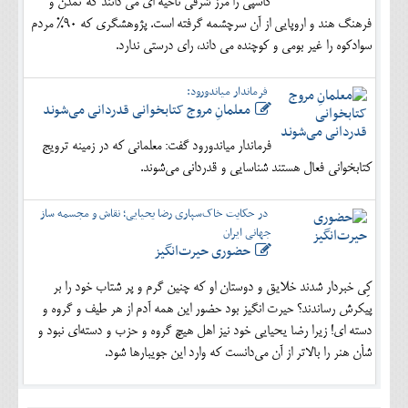
کاسپی را مرز شرقی ناحیه ای می دانند که تمدن و
فرهنگ هند و اروپایی از آن سرچشمه گرفته است. پژوهشگری که 90% مردم
سوادکوه را غیر بومی و کوچنده می داند، رای درستی ندارد.
فرماندار میاندورود:
معلمانِ مروج کتابخوانی قدردانی می‌شوند
فرماندار میاندورود گفت: معلمانی که در زمینه ترویج
کتابخوانی فعال هستند شناسایی و قدردانی می‌شوند.
در حکایت خاک‌سپاری رضا یحیایی؛ نقاش و مجسمه ساز
جهانی ایران
حضوری حیرت‌انگیز
کِی خبردار شدند خلایق و دوستان او که چنین گرم و پر شتاب خود را بر
پیکرش رساندند؟ حیرت انگیز بود حضور این همه آدم از هر طیف و گروه و
دسته ای! زیرا رضا یحیایی خود نیز اهل هیچ گروه و حزب و دسته‌ای نبود و
شأن هنر را بالاتر از آن می‌دانست که وارد این جویبارها شود.