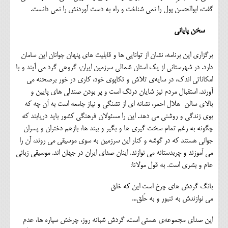
گفت، ابوالحسن پول را نمی شناخت و راه به دست آوردنش را نمی دانست.
سخن پایانی
برگزاری این برنامه، نشان از توانایی ها و قابلیت های پنهان جوانان این سامان
دارد. در شهرستانی از یک استان شمالی سرزمین ایران، گروهی گرد می آیند و با
امکاناتی اندک، در سایه‌ی تلاش و تکاپوی خود، کاری در خور برصحنه می
آورند. استقبال مردم نیز شایان درنگ است و پر بودن صندلی های پایین و
بالای سالن هلال احمر، نشانه ای از تشنگی و نیاز جامعه است به آن چه که
بوی زندگی و روشنی می دهد. این را مسئولان فرهنگی کشور باید دریابند که
چگونه به رغم تمام سخت گیری ها و بگیر و ببند ها، بازهم دختران و پسران
جوانی هستند که در گوشه و کنار این سرزمین به سوی موسیقی می روند، آن را
می آموزند و چربدستانه می نوازند. اینان صدای ایران در جهان اند. موسیقی زبانی
عام و بشری است. به قول مولانا:
بانگ گردش های چرخ است این که خلق
می نوازندش به تنبور و به حَلق...
این صدای مجموعه‌ی هستی است، گردش شبانه روز‌، چرخش سیاره ها، عدم