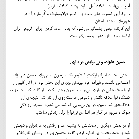
آسوندسن(اسفند ۱۴۰۲، آمل_ اردیبهشت ۱۴۰۳، ساری)
. برگزاری کنسرت های متعدد با ارکستر فیلارمونیک و کُرِ مازندران در
شهرهای مختلف استان.
این کارنامه وقتی چشمگیر می شود که بدانی آماده کردن اجرایی گروهی برای
ارکستر، چه اندازه دشوار و نفس‌گیر است.
حسین علیزاده و نی نوایش در ساری
بخش نخست اجرای ارکستر فیلارمونیک مازندران به نی‌نوای حسین علی زاده
اختصاص داشت. وعلیزاده خود میهمان ویژه‌ی این بخش بود. در آغاز کلیپی از
او با حرف هایی در باره‌ی نی‌نوا و مازندران پخش کردند. او گفت که از دیرباز به
دستگاه نوا علاقه داشتم و دلم می خواست روی آن کار کنم. نتیجه‌ی آن
علاقمندی شد همین. در این نی‌نوایی که شما می شنوید، همچون زندگی،
سوگ و سرور، در کنار هم اند! من نی‌نوا را برای زندگی ساختم.
او در بخش دیگری از سخنانش ‌به پیشینه آمد و رفتش به مازندران و دوستی
خود با احمد محسن پور اشاره کرد و گفت: محسن پور در روستای قادیکلای