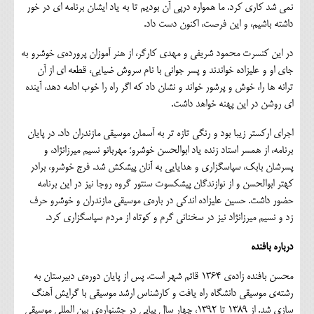
نمی شد کاری کرد. ما همواره درپی آن بودیم تا به یاد ایشان برنامه ای در خور
داشته باشیم، و این فرصت، اکنون دست داد.
در این کنسرت محمود شریفی و مهدی کارگر، از هنر آموزان پرورده‌ی خوشرو به
جای او و علیزاده خواندند و پسر جوانی با نام سروش ضیایی، قطعه ای از آن
ترانه ها را، خوش و پرشور خواند و نشان داد که اگر راه را خوب ادامه دهد، آینده
ای روشن در این پهنه خواهد داشت.
اجرای ارکستر زیبا بود و رنگی تازه تر به آسمان موسیقی مازندران داد. در پایان
برنامه، از همسر استاد زنده یاد ابوالحسن خوشرو؛ مهربانو نسیم میرزانژاد، و
پسرشان بابک، سپاسگزاری و هدایایی به آنان پیشکش شد. فرج خوشرو، برادر
کهتر ابوالحسن و از نوازندگان پیشکسوت سنتور گروه روجا نیز در این برنامه
حضور داشت. حسین علیزاده اندکی در باره‌ی موسیقی مازندران و خوشرو حرف
زد و نسیم میرزانژاد نیز در سخنانی گرم و کوتاه از مردم سپاسگزاری کرد.
درباره بافنده
محسن بافنده زاده‌ی ۱۳۶۴ قائم شهر است. پس از پایان دوره‌ی دبیرستان به
رشته‌ی موسیقی دانشگاه راه یافت و کارشناس ارشد موسیقی با گرایش آهنگ
سازی شد. از ۱۳۸۹ تا ۱۳۹۲، چهار سال پیاپی در جشنواره‌ی بین المللی موسیقی