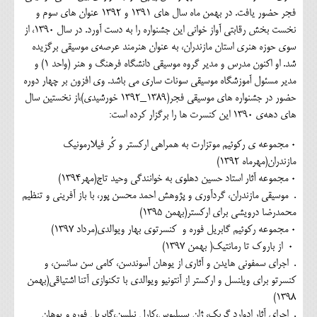
فجر حضور یافت. در بهمن ماه سال های ۱۳۹۱ و ۱۳۹۲ عنوان های سوم و
نخست بخش رقابتی آواز خوانی این جشنواره را به دست آورد. در سال ۱۳۹۰، از
سوی حوزه هنری استان مازندران، به عنوان هنرمند عرصه‌ی موسیقی برگزیده
شد. او اکنون مدرس و مدیر گروه موسیقی دانشگاه فرهنگ و هنر (واحد ۱) و
مدیر مسئول آموزشگاه موسیقی سونات ساری می باشد. وی افزون بر چهار دوره
حضور در جشنواره های موسیقی فجر(۱۳۸۹_۱۳۹۲ خورشیدی)،از نخستین سال
های دهه‌ی ۱۳۹۰ این کنسرت ها را برگزار کرده است:
۰ مجموعه ی رکوئیم موتزارت به همراهی ارکستر و کُر فیلارمونیک
مازندران(مهرماه ۱۳۹۲)
۰ مجموعه آثار استاد حسین دهلوی به خوانندگی وحید تاج(مهر۱۳۹۴)
. موسیقی مازندران، گردآوری و پژوهش احمد محسن پور، با باز آفرینی و تنظیم
محمدرضا درویشی برای ارکستر(بهمن ۱۳۹۵)
۰ مجموعه رکوئیم گابریل فوره و کنسرتوی بهار ویوالدی(مرداد ۱۳۹۷)
0 از باروک تا رمانتیک( بهمن ۱۳۹۷)
. اجرای سمفونی هایدن و آثاری از یوهان آسوندسن، کامی سن سانسن، و
کنسرتو برای ویلنسل و ارکستر از آنتونیو ویوالدی با تکنوازی آتنا اشتیاقی(بهمن
۱۳۹۸)
. اجرای آثار ادوارد گریک، ژان سیبلیوس،کارل نیلسن،گابریل فوره و یوهان