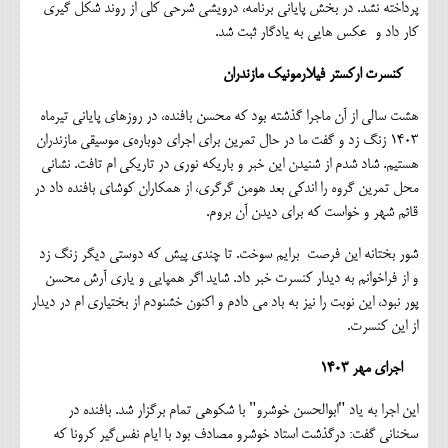
پرداخته نشد. در بخش پایانی برنامه، درویشی شرحی کلی از روند شکل گیری
کار داد و عکس هایی به یادگار ثبت شد.
کنسرت ارکستر فیلارمونیک مازندران
هشت سالی از آن ماجرا گذشته بود که محسن بافنده، در روزهای پایانی تیرماه
۱۴۰۳ زنگ زد و گفت ما در حال تمرین برای اجرای دوباره‌ی موسیقی مازندران
هستیم. شاد شدم از شنیدن این خبر و باریکه نوری در تاریکی ام تافت. نشانی
محل تمرین گروه را اندکی بعد هومن گرگری، از همکاران کوشای بافنده داد در
قائم شهر و خواست که برای دیدن آن بروم.
شور بختانه این فرصت برایم سوخت. تا چندی پیش که دوستی دیگر زنگ زد
و از فراخوانم به دیدار کنسرت خبر داد. شاید اگر همپایی و یاری آرش محسن
پور نبود، این نوبت را نیز به باد می دادم و اکنون خشنودم از بختیاری ام در دیدار
از این کنسرت.
اجرای مهر ۱۴۰۳
این اجرا به یاد "ابوالحسن خوشرو" با شکوهی تمام برگزار شد. بافنده در
سخنانی گفت: درگذشت استاد خوشرو مصادف بود با ایام نفس‌گیر کرونا که