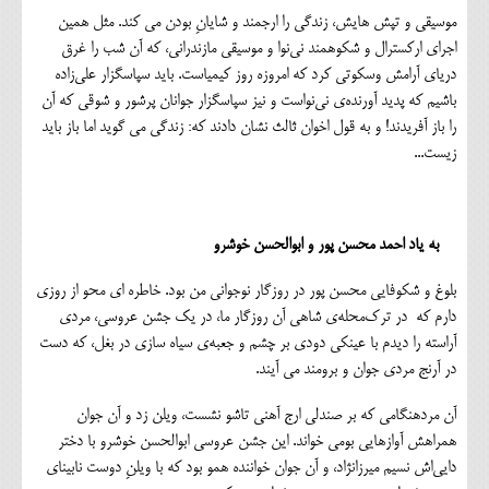
موسیقی و تپش هایش، زندگی را ارجمند و شایانِ بودن می کند. مثل همین
اجرای ارکسترال و شکوهمند نی‌نوا و موسیقی مازندرانی، که آن شب را غرق
دریای آرامش وسکوتی کرد که امروزه روز کیمیاست. باید سپاسگزار علی‌زاده
باشیم که پدید آورنده‌ی نی‌نواست و نیز سپاسگزار جوانان پرشور و شوقی که آن
را باز آفریدند! و به قول اخوان ثالث نشان دادند که: زندگی می گوید اما باز باید
زیست...
به یاد احمد محسن پور و ابوالحسن خوشرو
بلوغ و شکوفایی محسن پور در روزگار نوجوانی من بود. خاطره ای محو از روزی
دارم که در ترک‌محله‌ی شاهی آن روزگار ما، در یک جشن عروسی، مردی
آراسته را دیدم با عینکی دودی بر چشم و جعبه‌ی سیاه سازی در بغل، که دست
در آرنج مردی جوان و برومند می آیند.
آن مردهنگامی که بر صندلی ارج آهنی تاشو نشست، ویلن زد و آن جوان
همراهش آوازهایی بومی خواند. این جشن عروسی ابوالحسن خوشرو با دختر
دایی‌اش نسیم میرزانژاد، و آن جوان خواننده همو بود که با ویلنِ دوست نابینای