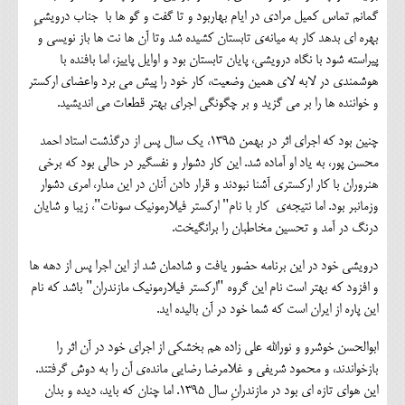
گمانم تماس کمیل مرادی در ایام بهاربود و تا گفت و گو ها با جناب درویشیِ
بهره ای بدهد کار به میانه‌ی تابستان کشیده شد وتا آن ها نت ها باز نویسی و
پیراسته شود با نگاه درویشی، پایان تابستان بود و اوایل پاییز، اما بافنده با
هوشمندی در لابه لای همین وضعیت، کار خود را پیش می برد واعضای ارکستر
و خواننده ها را بر می گزید و بر چگونگی اجرای بهتر قطعات می اندیشید.
چنین بود که اجرای اثر در بهمن ۱۳۹۵، یک سال پس از درگذشت استاد احمد
محسن پور، به یاد او آماده شد. این کار دشوار و نفسگیر در حالی بود که برخی
هنروران با کار ارکستری آشنا نبودند و قرار دادن آنان در این مدار، امری دشوار
وزمانبر بود. اما نتیجه‌ی کار با نام" ارکستر فیلارمونیک سونات"، زیبا و شایان
درنگ در آمد و تحسین مخاطبان را برانگیخت.
درویشی خود در این برنامه حضور یافت و شادمان شد از این اجرا پس از دهه ها
و افزود که بهتر است نام این گروه "ارکستر فیلارمونیک مازندران" باشد که نام
این پاره از ایران است که شما خود در آن بالیده اید.
ابوالحسن خوشرو و نورالله علی زاده هم بخشکی از اجرای خود در آن اثر را
بازخواندند، و محمود شریفی و غلامرضا رضایی مانده‌ی آن را به دوش گرفتند.
این هوای تازه ای بود در مازندرانِ سال ۱۳۹۵. اما چنان که باید، دیده و بدان