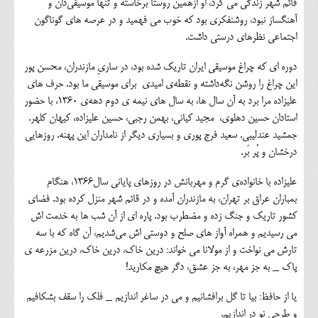
قائم شهر زندگی می کرد، او ازهمین روستا برخاسته و تنها موسیقی‌دان و
آهنگساز نبود، روشنفکری بود که خوب می فهمید و در عرصه های گوناگون
اجتماعی نظرهای درستی داشت.
دوره ای که چراغ موسیقی ایران تاریک شده بود، در ساریِ مازندران، محسن پور
این چراغ را روشن نگه‌داشته و نقطه‌ی امیدی برای موسیقی ما بود. حرف های
علیزاده مرا برد به آن سال ها، به سال های نیمه ی دوم دهه‌ی ۱۳۶۰، با حضور
استادان حسین دهلوی، مجید کیانی، بهمن رجبی، حسین علیزاده، کیهان کلهر.
جمشید عندلیبی. سعید فرج پوری و بسیاری دیگر از نامداران این پهنه. روزهایی
درخشان و پُر بَر.
علیزاده با خانواده‌ی گرم و مهربانش در روزهای پایانی سال۱۳۶۶، هنگام
بمباران عراق بر تهران، به مازندران آمده و در قائم شهر منزل کرده بود. فضای
کشور تاریک و جنگ زده و مضطرب بود. پاره ای از آن شب ها به خدمت اش
می رسیدیم و همراه آواز های صلح و دوستی اش می‌شدیم، آن گاه که با سه
تارش می نواخت و از مولانا می خواند: درین خاک، درین خاک، درین مزرعه ی
پاک _ به جز مهر، به جز عشق، دگر هیچ مکارید!
یا از حافظ: بیا تا گل برافشانیم و می در ساغر اندازیم _ فلک را سقف بشکافیم
و طرحی نو در اندازیم.