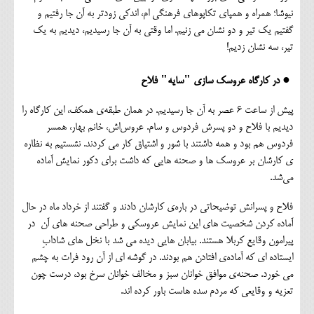
نیوشا؛ همراه و همپای تکاپوهای فرهنگی ام، اندکی زودتر به آن جا رفتیم و
گفتیم یک تیر و دو نشان می زنیم. اما وقتی به آن جا رسیدیم، دیدیم به یک
تیر، سه نشان زدیم!
● در کارگاه عروسک سازی "سایه" فلاح
پیش از ساعت ۶ عصر به آن جا رسیدیم. در همان طبقه‌ی همکف، این کارگاه را
دیدیم با فلاح و دو پسرش فردوس و سام. عروس‌اش، خانم بهار، همسر
فردوس هم بود و همه داشتند با شور و اشتیاق کار می کردند. نشستیم به نظاره
ی کارشان بر عروسک ها و صحنه هایی که داشت برای دکور نمایش آماده
می‌شد.
فلاح و پسرانش توضیحاتی در باره‌ی کارشان دادند و گفتند از خرداد ماه در حال
آماده کردن شخصیت های این نمایش عروسکی و طراحی صحنه های آن در
پیرامون وقایع کربلا هستند. بیابان هایی دیده می شد با نخل های شادابِ
ایستاده ای که آماده‌ی افتادن هم بودند. در گوشه ای از آن رود فرات به چشم
می خورد. صحنه‌ی موافق خوانان سبز و مخالف خوانان سرخ بود، درست چون
تعزیه و وقایعی که مردم سده هاست باور کرده اند.