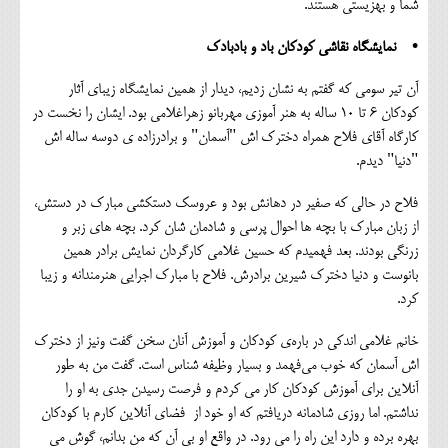
شما و بهزیستی هستند.
• نمایشگاه نقاشی کودکان باد و بادبادک
آن تیر سومی که گفتم به نشان زدیم، دیدار از همین نمایشگاه زیبای آثار
کودکان ۶ تا 10 ساله به هنر آموزی مهربانو زهراغلامی بود. ایشان را نخست در
کارگاه آقای فلاح همراه دخترک اش "آسمان" و برادرزاده ی دوسه ساله اش
"دنیا" دیدم.
فلاح در حالی که صفیر در دهانش بود و عروسک دستکشی مبارک در دستش،
از زبان مبارک با بچه ها احوال پرسی و شادمان شان کرد. بچه های زبر و
زرنگی بودند. بعد فهمیدم که حسین غلامی کارگردان نمایش برادر همین
بانوست و دنیا دخترک شیرین برادرش. فلاح با مبارک اجرایی هنرمندانه و زیبا
کرد.
خانم غلامی اندکی در باره‌ی کودکان و آموزش آنان سخن گفت ونیز از دخترک
اش آسمان که خوب می‌فهمد و بسیار وظیفه شناس است. گفت من به طور
آنلاین برای آموزش کودکان کار می کردم و فرصت رسیدن جدی به او را
نداشتم. اما روزی شادمانه دریافتم که او خود از فضای آنلاین کارم با کودکان
بهره برده و دارد این راه را می رود. در واقع او بی آن که من بدانم، گوش می