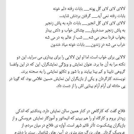
لالای لای لای گل پونه__ بابات رفته دلم خونه
بابات رفته نمی آید__ گرفتن بردنش شاید...
لالای لای لای گل انجیر__ بابات داره به پاش زنجیر
به پاش زنجیر صدخروار__ چشاش خواب و دلش بیدار
بخواب فردا سحر می شه__ شب از عالم به در می شه
خراب می شه درِ زندون__ بابات خونه میاد خندون
لالایی برای خواب است، اما او این لالایی را برای بیداری می سراید. این دو
نکته مرا به آن جا برد. عنوان نمایش و ویژگی نمایشگران. این که در این وانفسا
گروهی نابینا و کم بینا بیایند و با شور و تکاپو نمایشی را به صحنه برند.
نویسنده، کارگردان و یکی از بازیگران این نمایش حسین غلامی بود، که گویا در
پی حادثه ای آرام آرام بینایی اش را از دست داد.
فلاح گفت که کارگاهی در کنار همین سالن نمایش دارد. پنداشتم که اندکی
زودتر بروم و کارگاه او را هم ببینم که انیماتور و آموزگار نمایش عروسکی و از
بازیگران پیشکسوت تآتر قائم شهر است. آوازه ی فلاح در میان مردم، از
عروسک گردانی های بزرگ چند متری در آیین های شادمانی ست. با دخترم