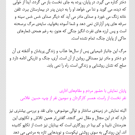
دختر کناره می گیرد. در پایان، پرده به جای نخست باز می گردد، آیدا از خوابی
که دیده، می گوید و ندا می خواهد او را به دیدن پدر در بیمارستان ببرد، تلفن
خانه زنگ می خورد و صدای مادر می آید که دیگر صدای خس خس سینه و
سرفه های پدر آزارتان نمی دهد و شما آسوده بخوابید. سایه‌ی مرگ برصحنه
است و پس لرزه های نفرت انگیز جنگی که هنوز، به رغم همه‌ی شعارهای
حاکی از پایان جنگ، تمام نشده است.
مرگ این جانباز شیمیایی پس از سال‌ها عذاب و زندگی پریشان و آشفته ی آن
دو دختر و مادر نیز مصداقی روشن از آن است. آری، جنگ و تاریکی ادامه دارد و
صلح که نشان روشنایی و زندگی است، راه را نمی یابد.
پایان نمایش با حضور مردم و مقام‌های اداری
نفر نخست از راست، همسر کارگردان و سومین نفر از چپ، حسین غلامی
البته نمایش در زمینه‌ی ساختار و توالی موضوعی، جای نقد و بررسی بیشتری نیز
دارد که در این مجال و مقال نمی گنجد. گفتنی‌تر همین تلاش و تکاپوی این
هنرمندان نابینا و کم بینا در روزگاری است که بینایان نیز دست از تکاپو کشیده
اند. این روندگی به سوی روشنی نیکوست و نویدهایی تازه به مردمی می دهد