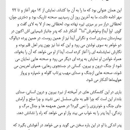
این همان عنوانی بود که ما را به آن جا کشاند. نمایش از ۱۲ مهر آغاز و تا ۲۲
مهر ادامه داشت. ما به آخرین روز آن رسیدیم. صحنه‌ تاریک بود و دختری جوان،
لحظاتی دراز سر بر میزی تیره نهاده بود، لحظاتی بعد از لا به لای گفت و
گوی او( آیدا) وخواهرش"ندا" آشکار شد که پدرِ جانباز شیمیایی اش اکنون در
بیمارستان بستری است و نگرانی آیدا نیز از همین روست. در همین پرده دیالوگ
دو خواهر به سوی نوشتن می رود و این که ندا نیز چون پدر اهل قلم بوده و
نگارش نمایشنامه ای را آغاز کرده است. آیدا از او می خواهد که آن را بخواند.
همراه خواندن او نمایش به پرده ای دیگر می رود و صحنه هایی نمایان می
شود از جنگ درون و بیرون. کسانی در جستجوی رهایی، همپای اهریمن می
شوند، صحنه هایی ازجنگ و صدای مهیب پرتاب گلوله و خمپاره و پرواز
هواپیماها آشکار می شود.
باری در این کشمکش های در آمیخته از نبرد بیرون و درون انسانی، صدای
بلندتر این است که چرا قلم به جای مسلسل نمی نشیند و چرا صلح و آرامش
جای جنگ و خونریزی را نمی گیرد؟ در همین همهمه ها و جدال مرگ و
زندگی، آیدا پدر را به خواب می بیند واز او می خواهد که راه را نشانش دهد.
پدر اندکی با او در این باره سخن می گوید و می خواهد در آغوشش بگیرد که