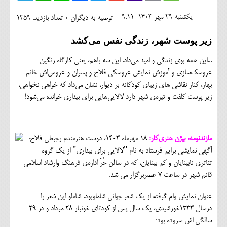
اجتماعی
يکشنبه 29 مهر 1403-9:11
توصیه به دیگران 0
تعداد بازدید: 1359
مهرورزان
زیر پوست شهر، زندگی نفس می‌کشد
کلینیک
...این همه بوی زندگی و امید می‌داد. این سه باهم، یعنی کارگاه رنگین
حقوقی
عروسک‌سازی و آموزش نمایش عروسکی فلاح و پسران و عروس‌اش خانم
بهار، کنار نقاشی های زیبای کودکانه بر دیوار، نشان می‌داد که خواهی نخواهی،
محیط زیست و گردشگری
زیر پوست کلفت و تیره‌ی شهر دارد لالایی‌هایی برای بیداری خوانده می‌شود!
فرهنگی و هنری
اقتصادی
مازندنومه، بیژن هنری‌کار:
۱۸ مهرماه ۱۴۰۳، دوست هنرمندم رجبعلی فلاح،
آگهی نمایشی برایم فرستاد به نام "لالایی برای بیداری" از یک گروه
سیاسی
تئاتری نابینایان و کم بینایان، که در سالن حُرّ اداره‌ی فرهنگ وارشاد اسلامی
خانه
قائم شهر در ساعت ۷ عصربرگزار می شد.
عنوان نمایش وام گرفته از یک شعر جوانی شاملوبود. شاملو این شعر را
درسال ۱۳۳۳خورشیدی، یک سال پس از کودتای خونبار ۲۸ مرداد و در ۲۹
سالگی اش سروده بود: