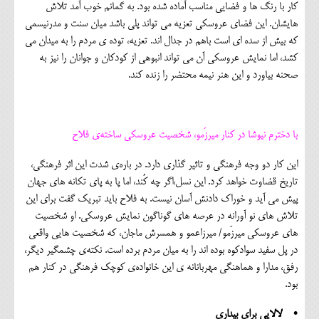
کار با رنگ ها و فضایی مناسب آماده شده بود. به گمانم خوب آمد تلاش
هایشان. این فضای عروسکی تعزیه می تواند پلی باشد میان سنت و مدرنیسمی
که بیش از سده ای است باهم در جدال اند. تعزیه، توده ی مردم را به میدان می
کشد، اما نمایش عروسکی آن می تواند انبوهی از کودکان و جوانان را نیز به
صحنه بیاورد و این هنر نیمه محتضر را زنده کند.
با دخترم نیوشا در کنار میرزَمو، شخصیت عروسکی ساخته‌ی فلاح
این کار دو وجه فرهنگی و تاثیر گذاری دارد. در باره‌ی شدت این اثر فرهنگی،
تاریخ قضاوت خواهد کرد. این نسل،اگر چه کُند، اما پا به پای تکانه های جهان
پیش می آید و خوراک دادنش آسان نیست. به فلاح باید تبریک گفت برای این
تلاش های نو آورانه در عرصه های گوناگون نمایش عروسکی. او شخصیت
های عروسکی میرزَمو/ میرزاعمو و همسرش ماجان، که شخصیت هایی واقعی
در پل سفید سوادکوه بوده اند را به میان مردم برده است. نکته‌ی چشمگیر دیگر،
رفق، مدارا و هماهنگی مهربانانه ی این خانواده‌ی کوچک فرهنگی در کنار هم
بود.
• لالایی برای بیداری