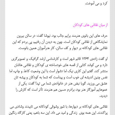
کرد و می آموخت.
از میان نقاشی های کودکان
حرف های این بانوی هنرمند برایم جالب بود. نیوشا گفت: در سالن بیرون
نمایشگاهی از نقاشی کودکان است. چون به دیدن آن رفتیم، پی بردم که این
نقاشی های کودکانه بر دیوار و کف سالن، کار هنرآموزان همین بانوست.
او گفت زاده‌ی ۱۳۶۴ قائم شهر است و کارشناسی ارشد گرافیک و تصویرگری
دارد و می کوشد کتابی از قصه‌ های خودساخته ی کودکان و نقاشی هاشان
منتشر کند. گفتم این کاری نیک اما دشوار است با این وضعیت کاغذ و چاپ، اما
نفس چنین اندیشه ای خوب است و پیداست که شما به کودکان و پیشه تان
عشق می ورزید. گویا نبض هنر در خانواده‌ی شما می تپد! گفت: یکی از
عموهایم آموزگار هنر بود، برادرم حسین هم هنرمند تآتر است که کارش را
دیدید.
نقاشی های کودکانه بر دیوارها، با شور وشوقی کودکانه می تابیدند وشادی می
پراکندند. این همه بوی زندگی و امید می داد. این سه باهم، یعنی کارگاه رنگین