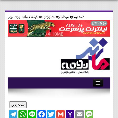
دوشنبه 19 مرداد 1405-5:53-
18 فردينه ماه 1538 تبری
آرشیو
تماس با ما
نسخه چاپی
Telegram
WhatsApp
Line
Facebook
Twitter
Gmail
Yahoo
Email
Message
وبلاگ
Mail