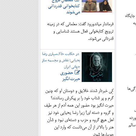
معلمانِ مروج
کتابخوانی قدردانی
می‌شوند
جایگاه
ه
فرماندار میاندورود گفت: معلمانی که در زمینه
ترویج کتابخوانی فعال هستند شناسایی و
قدردانی می‌شوند.
در حکایت خاک‌سپاری رضا
یحیایی؛ نقاش و مجسمه ساز
جهانی ایران
حضوری
حیرت‌انگیز
گی‌ها
کِی خبردار شدند خلایق و دوستان او که چنین
گرم و پر شتاب خود را بر پیکرش رساندند؟
حیرت انگیز بود حضور این همه آدم از هر طیف
ک
و گروه و دسته ای! زیرا رضا یحیایی خود نیز
رده
اهل هیچ گروه و حزب و دسته‌ای نبود و شأن
سالم
هنر را بالاتر از آن می‌دانست که وارد این
جویبارها شود.