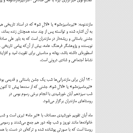
گفت‌وگوی خبرگزاری ایرنا با علی صادقی -سردبیرمازندنومه و پ
مازندنومه: «تیرماسیزه‌شو» یا «لالِ شو» که در اسناد تاریخی هم
به آن اشاره شده و توانسته پس از چند سده همچنان زنده بماند،
جشنی باستانی و ریشه‌دار در مازندران است که به باور علی صاد
نویسنده و پژوهشگر فرهنگ عامه، بیش از آن‌که پیامی تاریخی و
اسطوره‌ای داشته باشد، بهانه و مناسبتی برای تقویت امید و افزای
نشاط اجتماعی و شادی درونی است.
-۱۲ آبان برای مازندرانی‌ها شب یک جشن باستانی و قدیمی بود؛
«تیرماسیزه‌شو» یا «لال‌ِ شو». جشنی که از سده‌ها پیش تا کنون
شب سیزدهم آبان خورشیدی با انجام برخی رسوم بومی در
روستاهای مازندران برگزار می‌شود.
ماه آبان تقویم خورشیدی مصادف با «تیرِ ماه» تبری است و شب سی
خانواده‌ها مانند نوروز و شب چله دور هم جمع می‌شدند و رسوم