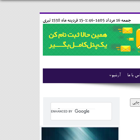
جمعه 16 مرداد 1405-1:46-
15 فردينه ماه 1538 تبری
س با ما
آرشیو
چاپی