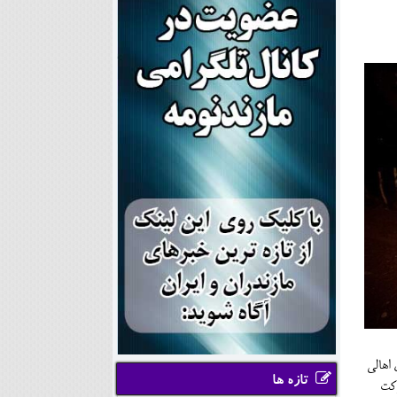
 اهالی
تازه ها
 و برکت