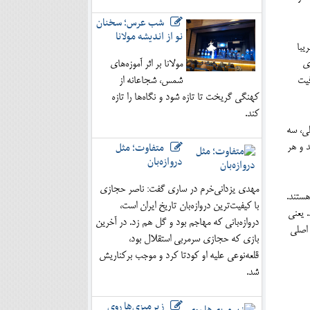
شب عرس؛ سخنان
نو از اندیشه مولانا
یبا
کاری
مولانا بر اثر آموزه‌های
رفیت
شمس، شجاعانه از
کهنگی گریخت تا تازه شود و نگاه‌ها را تازه
کند.
 می‌کنند. دست ما ۲۹ استخوان، ۱۷ ماهیچه، ۲ شریان اصلی، سه
متفاوت؛ مثل
ده برسند. قلب ما روزی ۱۰۰ هزار بار می‌تپد و هر
دروازه‌بان
مهدی یزدانی‌خرم در ساری گفت: ناصر حجازی
هستند.
با کیفیت‌ترین دروازه‌بان تاریخ ایران است،
 یعنی
دروازه‌بانی که مهاجم بود و گل هم زد. در آخرین
 اصلی
بازی که حجازی سرمربی استقلال بود،
قلعه‌نوعی علیه او کودتا کرد و موجب برکناریش
شد.
زیرمیزی‌ها روی