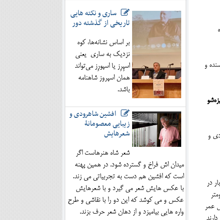
ساری و نکته هایی
تاریخی از گذشته دور
بر اساس نشانه‌ها، کوه
نزدیک به ساری یعنی
سنده و
اسپِرِز یا اسپورِز می‌تواند
همان اسپروز شاهنامه
باشد.
زه‌شو
افشین شاهرودی و
زیبایی معصومانۀ
شعرهایش
دی و
شعر شاه هنرهاست اگر
میدان اش فراخ و گسترده شود. در همین پهنه
است که افشین هم دست به تجربیاتی می زند.
ر یک ثانیه یک میلیون گلبول قرمز می‌سازد و هر گلبول قرمز هم ۱۵۰ هزار بار در
با عکس هایش شعر می گیرد و با شعرهایش
ه اندازه یک زمین تنیس می‌شود. ۴۰ هزار کیلومتر
عکس و می کوشد که این دو را با نقاشی و طرح
ارد که ده‌ها هزار سال عمر
واره هایی بیامیزد و از دهان شعر حرف بزند.
‌هایی دارند