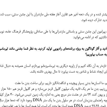
بیشتر شده و در یک دهه اخیر هم تقارن آغاز هفته ملی مازندران با این جشن سنتی، سبب شده
جدید تدارک دیده شود.
و، پیرامون این جشن سنتی و باستانی مازندرانی‌ها با علی صادقی، پژوهشگر فرهنگ عامه، نوی
شتیم که در ادامه می‌خوانید:
 و آثار گوناگون به ویژه برنامه‌های رادیویی تولید کردید. به نظر شما جشنی مانند تیرماسی
 به حساب بیاوریم؟
ازه‌تر به آن نگاه کنیم و از زاویه دیگری به تیرماسیزه‌شو بپردازم. انسان همیشه به دنبال شا
ای ایجاد نشاط و شادی به دست بیاورد تا حال بهتری داشته باشد.
. ما انسان‌ها بدنی بسیار پیچیده و شگفت‌انگیز داریم. برای ساخت بدن ما هفت
«میلیاردمیلیاردمیلیارد» اتم لازم است. هر روز ۱۴ هزار بار پلک می‌زنیم. بدن ما ه
بدن‌مان حرکت می‌کند. اگر روده‌های ما را از بدن خارج کرده و باز و پهن کنند ۲۴ متر در هشت متر مربع یعنی ب
رگ خونی در بدن‌ خودمان‌ داریم. همه ما DNA داریم که دفترچه راهنمای بدن‌مان است. در هر سلول بدن ما یک متر DNA وجود د
می‌کند. اگر DNAها را به هم وصل کنیم ۱۶ میلیارد کیلومتر می‌شود. ۹۹.۹۹ درصد DNA همه انسان‌ها مشترک است. اما همه انسان‌ها با هم تفاوت