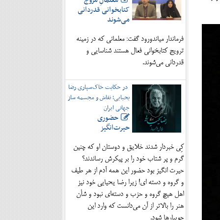
معلمانِ مروج
کتابخوانی قدردانی
می‌شوند
فرماندار میاندورود گفت: معلمانی که در زمینه
ترویج کتابخوانی فعال هستند شناسایی و
قدردانی می‌شوند.
در حکایت خاک‌سپاری رضا
یحیایی؛ نقاش و مجسمه ساز
جهانی ایران
حضوری
حیرت‌انگیز
کِی خبردار شدند خلایق و دوستان او که چنین
گرم و پر شتاب خود را بر پیکرش رساندند؟
حیرت انگیز بود حضور این همه آدم از هر طیف
و گروه و دسته ای! زیرا رضا یحیایی خود نیز
اهل هیچ گروه و حزب و دسته‌ای نبود و شأن
هنر را بالاتر از آن می‌دانست که وارد این
جویبارها شود.