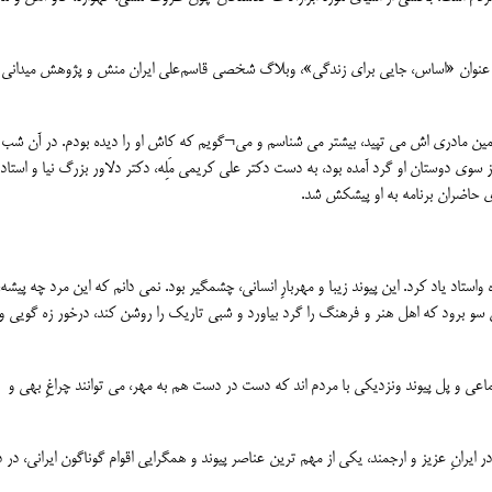
ا عنوان «اساس، جایی برای زندگی»، وبلاگ شخصی قاسم‌علی ایران منش و پژوهش میدانی
مین مادری اش می تپید، بیشتر می شناسم و می¬گویم که کاش او را دیده بودم. در آن شب
 سوی دوستان او گرد آمده بود، به دست دکتر علی کریمی مَلِه، دکتر دلاور بزرگ نیا و استا
ای حاضران برنامه به او پیشکش شد.
اد یاد کرد. این پیوند زیبا و مهربارِ انسانی، چشمگیر بود. نمی دانم که این مرد چه پیشه،
سو برود که اهل هنر و فرهنگ را گرد بیاورد و شبی تاریک را روشن کند، درخور زه گویی و
عی و پل پیوند ونزدیکی با مردم اند که دست در دست هم به مهر، می توانند چراغِ بهی و
انِ عزیز و ارجمند، یکی از مهم ترین عناصر پیوند و همگرایی اقوام گوناگون ایرانی، در د