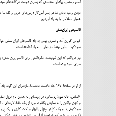
اصغر رستمی، برادران محمدی که پسران دوست درگذشته‌ام سیدمه
دیدن وحید دانای شاعر، پسر آموزگار درس‌های عربی و فقه ما در 
عمران صلاحی را به یاد آوردیم.
قاسم‌علی ایران‌منش
کیوس گوران آمد و شعری بومی به یاد قاسم‌علی ایران منش خواند 
سوادکوه- نبض تپندۀ مازندران- به راه انداخته است.
سرای خود بوده است.
از او در صفحۀ 167 جلد نخست دانشنامۀ مازندران این گونه یاد آورده‌اند:
و کهن نیاکان را به نمایش بگذارد. موزه از یک خانۀ لارده‌ای ب
نگهداری می‌شود که80 قطعه از آن سازندۀ موزه