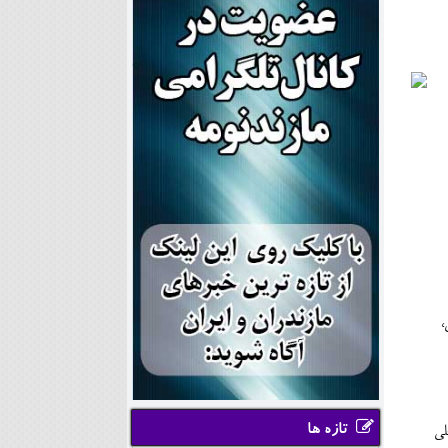
،
تازه ها
لی