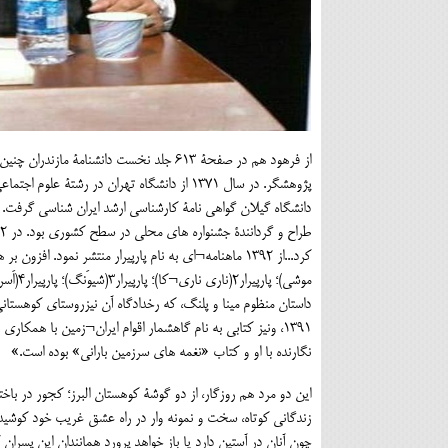
موشی)؛
1391، ونیز کتابی به نام گاهشمار اقوام ایران¬زمین با هم
نگارنده با او و کتاب «نغمه های سرزمین بارانی» بوده است.»
این دو مرد هم روزگار، از دو گوشۀ کوهستان البرز؛ کجور در باخ
زندگانی کوتاه، سخت و نمونه وار در راه عشق غریب خود کوشیده
چون آنان در آستین دارد یا باز خواهد پرورد همانندان این پسر