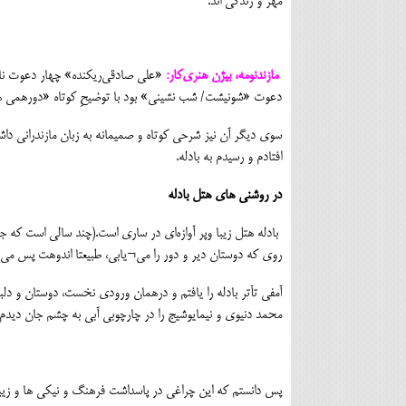
مهر و زندگی اند.
مازندنومه، بیژن هنری‌کار:
«علی صادقی‌ریکنده» چهار دعوت نامه
دعوت «شونیشت/ شب نشینی» بود با توضیحِ کوتاه «دورهمی هنرمندان» ساعت ۶ غروب دوشنبه 
سوی دیگر آن نیز شرحی کوتاه و صمیمانه به زبان مازندرانی د
افتادم و رسیدم به بادله.
در روشنی های هتل بادله
بادله هتل زیبا وپر آوازه‌ای در ساری است.(چند سالی است که جز
روی که دوستان دیر و دور را می¬یابی، طبیعتا اندوهت پس می 
آمفی تآتر بادله را یافتم و درهمان ورودی نخست، دوستان و دلبر
محمد دنیوی و نیمایوشیج را در چارچوبی آبی به چشم جان دیدم
پس دانستم که این چراغی در پاسداشت فرهنگ و نیکی ها و زیبای