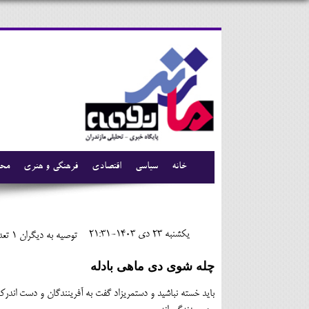
خانه
سیاسی
اقتصادی
فرهنگی و هنری
محی
يکشنبه 23 دی 1403-21:31
توصیه به دیگران 1
تعدا
چله شوی دی ماهی بادله
باید خسته نباشید و دستمریزاد گفت به آفرینندگان و دست اندرکار