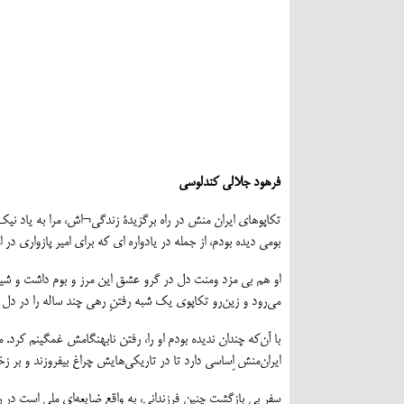
فرهود جلالی کندلوسی
تکاپوهای ایران منش در راه برگزیدۀ زندگی¬اش، مرا به یاد ن
بومی دیده بودم، از جمله در یادواره ای که برای امیر پازواری در ا
او هم بی مزد ومنت دل در گرو عشق این مرز و بوم داشت و شیفته 
می‌رود و زین‌رو تکاپوی یک شبه رفتنِ رهی چند ساله را در دل 
با آن‌که چندان ندیده بودم او را، رفتن نابهنگامش غمگینم کر
ایران‌منش اِساسی دارد تا در تاریکی‌هایش چراغ بیفروزند و بر ز
سفر بی بازگشت چنین فرزندانی، به واقع ضایعه‌ای ملی است در رو