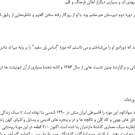
دی اند و بسیاری دیگراز اهالی فرهنگ و قلم.
دورۀ دوم دبیرستان هم مغتنم بود. با او از روزگار رفته سخن گفتیم و خاطره‌هایی از رفیق 
که دورادور او را می‌شناختم و می دانستم که موزۀ "اِساسِ پل سفید" را بر پایۀ میراث مادی
نیز دریافتم که این شونیشت، نکوداشتی برای قاسم ایران منش؛ بانی و برگزارندۀ چنین نشست هایی از سال 1384 و ادامه دهندۀ بسیاری از آن شو
«اِساس، خانه موزۀ روستایی، در روستایی به همین نام درپل سفید سوادکوه. این موزه را قاسم‌علی ایران منش در 1390 شمسی بنا نهاده اس
ا اتاق های چوبی و کاه گِلی و تاقچه ها و در و پنجره های قدیمی و وسایل و اشیای کهن زن
سوادکوهی‌ها و یک گالِش مِنزِل با ابزار و آلات کاری و یک نِپار/نِفاربه سبک معماری گذشتۀ مازندران بنا شده است. اکنون 200 قطعه در این موزۀ روستایی
 وبقیه پیشکش مردم است. بخشی از اشیای موزه ابزارآلات گذشتگان چون ظروف مسی، گهواره، گاو آهن و ما