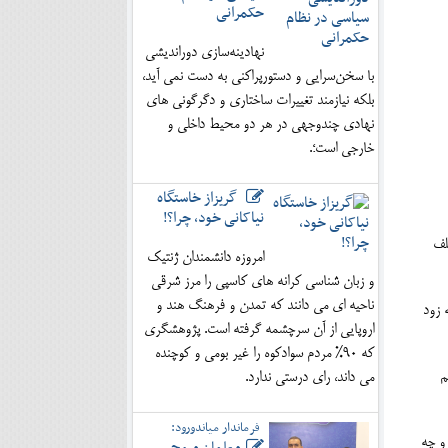
حکمرانی
نهادینه‌سازی دوراندیشی
با سخن‌سرایی و دستورپراکنی به دست نمی آید،
بلکه نیازمند تغییرات ساختاری و دگرگونی های
نهادی چندوجهی در هر دو محیط داخلی و
خارجی است؛.
گریزاز خاستگاه
نیاکانی خود، چرا؟!
لف
امروزه دانشمندان ژنتیک
و زبان شناسی کرانه های کاسپی را مرز شرقی
ناحیه ای می دانند که تمدن و فرهنگ هند و
 زود
اروپایی از آن سرچشمه گرفته است. پژوهشگری
که 90% مردم سوادکوه را غیر بومی و کوچنده
م
می داند، رای درستی ندارد.
فرماندار میاندورود:
 و چه