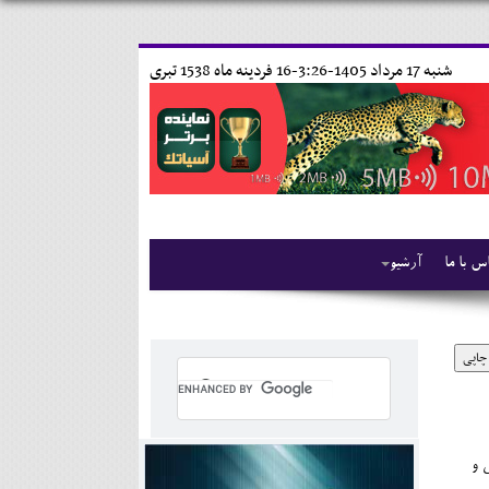
شنبه 17 مرداد 1405-3:26-
16 فردينه ماه 1538 تبری
س با ما
آرشیو
چاپی
ی و