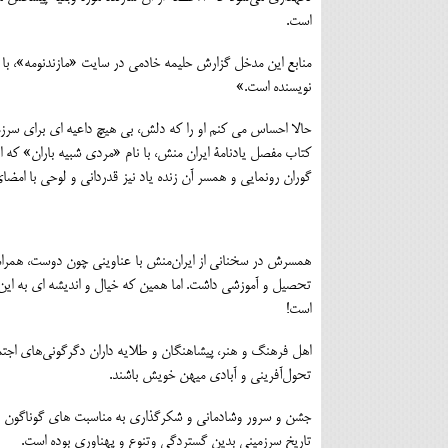
است.
منابع این مدخل گزارش حلیمه خادمی در سایت «مازندنومه»، ب
نویسنده است.»
حالا احساس می کنم او را که دلش، بی هیچ داعیه ای برای سرز
کتاب مفصل یادنامۀ ایران منش، با نام «مردی شبیه باران» که از
گوران رونمایی و همسر آن زنده یاد نیز قدردانی و لوحی با امض
همسرش در سخنانی از ایران‌منش با عناوینی چون دوست، همراه واست
تحصیل و آموزشی داشت. اما همین که خیال و اندیشه ای به این 
است!
اهل فرهنگ و هنر، پیشاهنگان و طلایه داران دگرگونی‌های اجتما
تحول‌آفرینی و آبادی میهن خویش باشند.
جشن و سرور وشادمانی و شکرگذاری به مناسبت های گوناگون در ایر
تاریخِ سرزمینی بدین گستردگی وتنوع و پهناوری بوده است.