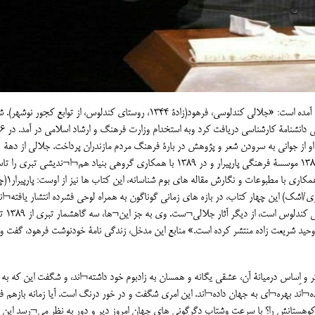
از فرهود هم در صفحۀ 613 جلد نخست دانشنامۀ مازندران چنین آمده است: «جلالی کندلوسی، فرهود(زادۀ 1344، روستای کندلوس، از توابع کج
دانشگا
طراح و گردانندۀ جشنواره های محلی در سطح کشوری بود. در 1382 موسسۀ فرهنگی پارپیرار و در 1389 با همکاری گروهی بنیاد هم¬ا¬ندیشی تب
کرد...از 1392 ماهنامه¬ای به نام پارپیرار منتشر نمو
 پارپیرار2(ناری ناری¬کا)؛ پارپیرار3(شیوَنگ)؛ پارپیرار4(اَسری/اشک) این چهار کتاب، در بازه های زمانی گوناگون به همراه لوحی فشرده انتشار یافته¬ا
داستان منظوم مینا و پلنگ، که رخدادگاه آن نیزروستای کوهستانی کندلوس است، از دیگر آثار جلالی¬س
کاری وحید شریعت زاده منتشر کرده است.» منابع این مدخل، زندگی نامۀ خودنوشت فرهود، گفت 
تر و اِساس درمیانۀ آن، عشقی یگانه و همسان به زادبوم خود داشته¬اند، و شگفت این که به
¬اند بهره¬ای به جهان داده¬اند. این امری شگفت و در خور درنگ است. آیا زمانه بازهم فر
ان کوهستانش را؟ با سرعت وشتاب دگرگونی های جهان امروز دیر و دور به نظر می¬رسد این امر