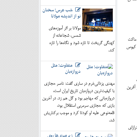
شب عرس؛ سخنان
نو از اندیشه مولانا
مولانا بر اثر آموزه‌های
شمس، شجاعانه از
 ماکت
کهنگی گریخت تا تازه شود و نگاه‌ها را تازه
د کیوس
کند.
متفاوت؛ مثل
دروازه‌بان
مهدی یزدانی‌خرم در ساری گفت: ناصر حجازی
 آفرین
با کیفیت‌ترین دروازه‌بان تاریخ ایران است،
دروازه‌بانی که مهاجم بود و گل هم زد. در آخرین
بازی که حجازی سرمربی استقلال بود،
قلعه‌نوعی علیه او کودتا کرد و موجب برکناریش
شد.
رازای
زیرمیزی‌ها روی