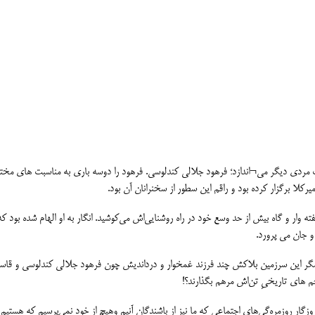
یک مردی دیگر می¬اندازد؛ فرهود جلالی کندلوسی. فرهود را دوسه باری به مناسبت های مخت
میرکلا برگزار کرده بود و راقم این سطور از سخنرانان آن بود.
وار و گاه بیش از حد وسع خود در راه روشنایی‌اش می‌کوشید. انگار به او الهام شده بود که
و جان می پرورد.
د. مگر این سرزمین بلاکش چند فرزند غمخوار و درداندیش چون فرهود جلالی کندلوسی و قاس
خم های تاریخیِ تن‌اش مرهم بگذارند؟!
زگار روزمره‌گی‌های اجتماعی که ما نیز از باشندگان آنیم وهیچ از خود نمی‌پرسیم که هستیم