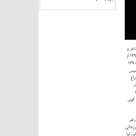
ور نوشهر). شاعر و
پژوهشگر. در سال 1371 از دانشگاه تهران در رشتۀ علوم اجتماعی دانشنامۀ کارشناسی دریافت کرد وبه استخدام وزارت فرهنگ و ارشاد اسلامی در آمد. در 1396 از
ه گیلان گواهی نامۀ کارشناسی ارشد ایران شناسی گرفت. او از جوانی به سرودن شعر و پژوهش در بارۀ فرهنگ مردم مازندران پرداخت. جلالی از دهۀ 1370
ری را تاسیس
د. افزون بر همکاری با مطبوعات و نگارش مقاله های بوم شناسانه، این کتاب ها نیز از اوست: پارپیرار1(چراغ
ند.
ت. وی به جز این¬ها، سه گاهشمار تبری از 1389 تا
و گوی
 رغم
زندانی
. اما