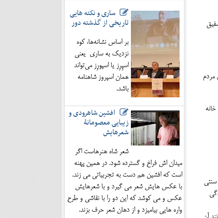
ساری و نکته هایی
تاریخی از گذشته دور
شفیق
بر اساس نشانه‌ها، کوه
نزدیک به ساری یعنی
اسپِرِز یا اسپورِز می‌تواند
 مردم
همان اسپروز شاهنامه
باشد.
نیشت ها در خانه
افشین شاهرودی و
زیبایی معصومانۀ
شعرهایش
شعر شاه هنرهاست اگر
میدان اش فراخ و گسترده شود. در همین پهنه
است که افشین هم دست به تجربیاتی می زند.
ت تا سبک زندگی سنتی
با عکس هایش شعر می گیرد و با شعرهایش
دگی
عکس و می کوشد که این دو را با نقاشی و طرح
واره هایی بیامیزد و از دهان شعر حرف بزند.
نند آن