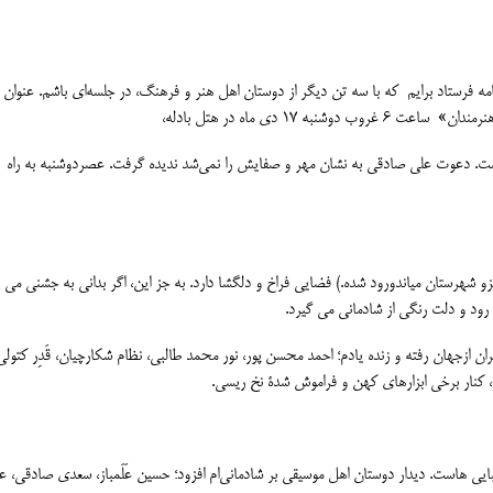
 فرستاد برایم که با سه تن دیگر از دوستان اهل هنر و فرهنگ، در جلسه‌ای باشم. عنوان
۱۷ دی ماه در هتل بادله،
اشت. دعوت علی صادقی به نشان مهر و صفایش را نمی‌شد ندیده گرفت. عصردوشنبه به راه
و شهرستان میاندورود شده.) فضایی فراخ و دلگشا دارد. به جز این، اگر بدانی به جشنی می
رود و دلت رنگی از شادمانی می گیرد.
ان ازجهان رفته و زنده یادم؛ احمد محسن پور، نور محمد طالبی، نظام شکارچیان، قَدِر کتولی
، کنار برخی ابزارهای کهن و فراموش شدۀ نخ ریسی.
ی هاست. دیدار دوستان اهل موسیقی بر شادمانی‌ام افزود؛ حسین عَلَمباز، سعدی صادقی، ع