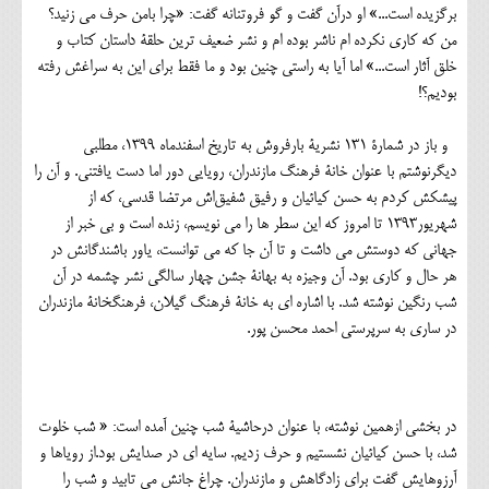
برگزیده است...» او درآن گفت و گو فروتنانه گفت: «چرا بامن حرف می زنید؟
من که کاری نکرده ام ناشر بوده ام و نشر ضعیف ترین حلقۀ داستان کتاب و
خلق آثار است...» اما آیا به راستی چنین بود و ما فقط برای این به سراغش رفته
بودیم؟!
و باز در شمارۀ ۱۳۱ نشریۀ بارفروش به تاریخ اسفندماه ۱۳۹۹، مطلبی
دیگرنوشتم با عنوان خانۀ فرهنگ مازندران، رویایی دور اما دست یافتنی. و آن را
پیشکش کردم به حسن کیائیان و رفیق شفیق‌اش مرتضا قدسی، که از
شهریور۱۳۹۳ تا امروز که این سطر ها را می نویسم، زنده است و بی خبر از
جهانی که دوستش می داشت و تا آن جا که می توانست، یاور باشندگانش در
هر حال و کاری بود. آن وجیزه به بهانۀ جشن چهار سالگی نشر چشمه در آن
شب رنگین نوشته شد. با اشاره ای به خانۀ فرهنگ گیلان، فرهنگخانۀ مازندران
در ساری به سرپرستی احمد محسن پور.
در بخشی ازهمین نوشته، با عنوان درحاشیۀ شب چنین آمده است: « شب خلوت
شد، با حسن کیائیان نشستیم و حرف زدیم. سایه ای در صدایش بود.از رویاها و
آرزوهایش گفت برای زادگاهش و مازندران. چراغ جانش می تابید و شب را