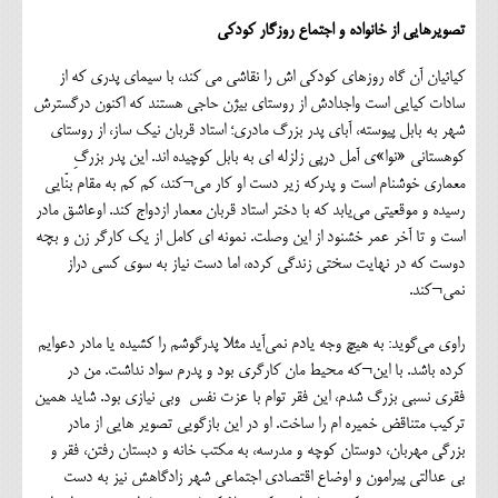
تصویرهایی از خانواده و اجتماع روزگار کودکی
کیائیان آن گاه روزهای کودکی اش را نقاشی می کند، با سیمای پدری که از
سادات کیایی است واجدادش از روستای بیژن حاجی هستند که اکنون درگسترش
شهر به بابل پیوسته، آبای پدر بزرگ مادری؛ استاد قربان نیک ساز، از روستای
کوهستانی «نوا»ی آمل درپی زلزله ای به بابل کوچیده اند. این پدر بزرگِ
معماری خوشنام است و پدرکه زیر دست او کار می¬کند، کم کم به مقام بنّایی
رسیده و موقعیتی می‌یابد که با دختر استاد قربان معمار ازدواج کند. اوعاشق مادر
است و تا آخر عمر خشنود از این وصلت. نمونه ای کامل از یک کارگر زن و بچه
دوست که در نهایت سختی زندگی کرده، اما دست نیاز به سوی کسی دراز
نمی¬کند.
راوی می‌گوید: به هیچ وجه یادم نمی‌آید مثلا پدرگوشم را کشیده یا مادر دعوایم
کرده باشد. با این¬که محیط مان کارگری بود و پدرم سواد نداشت. من در
فقری نسبی بزرگ شدم، این فقر توام با عزت نفس وبی نیازی بود. شاید همین
ترکیب متناقض خمیره ام را ساخت. او در این بازگویی تصویر هایی از مادر
بزرگی مهربان، دوستان کوچه و مدرسه، به مکتب خانه و دبستان رفتن، فقر و
بی عدالتی پیرامون و اوضاع اقتصادی اجتماعی شهر زادگاهش نیز به دست