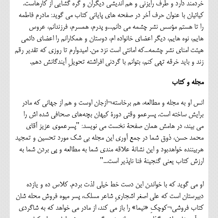
خردمند دارد و طرف رایزنی و هم اندیشی دیگران و گره گشایی از کارهاست.
کیائیان با عنوان حرف آخر در صفحه های پایانی کتاب می گوید: مادرم فاطمه
را تا هستم مؤسس نشر چشمه می دانم...و پدرم، همسرم، فرزندانم، عروس
هایم، نوه هایم، دیگر اعضای خانواده ام، دوستان و همکارانم را اعضای دائمی
هیئت امنای نشر چشمه...که امانتی است نزد من. امیدوارم تا روزی که تقدیر رقم
زند و باید خرقه تهی کنم، بتوانم با گردنی افراشته تحویلِ آیندگانش دهم.
مجله و کتاب
انس او به مجله و مطالعه، هم برخاسته¬ازجان اوست و هم از جهانی که مادر
برایش ساخته است. پسرعمو وقتی دورۀ کیهان بچه‌های صحافی شده اش را
می بیند، در هامش همان صفحۀ نخست می نویسد: "پسرعموی عزیز آقای
محمد حسن، ذوق شما در جمع آوری این مجله بی شک مورد تحسین و تمجید
هربیننده خواهدبود و این نشانۀ علاقه مندی شما به مطالعه و پی بردن شما به
ارزش کتاب یعنی گنجینۀ فنا ناپذیر است..."
او می گوید که با خواندن این دست خط خیلی لذت بردم. کلاس ده و یازده
دبیرستان است که علی اصغر اشجاریِ شاعر مسلک، پسر میوه فروش محله شان
کتاب فروشی¬کوچکِ «نیما» را باز می کند، از مادر می خواهد که به شاگردی