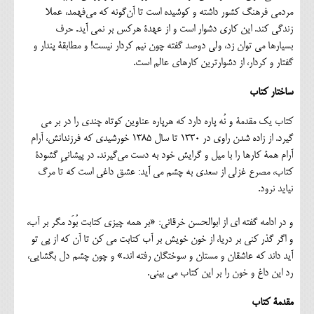
مردمی فرهنگ کشور داشته و کوشیده است تا آن‌گونه که می‌فهمد، عملا
زندگی کند. این کاری دشوار است و از عهدۀ هرکس بر نمی آید. حرف
بسیارها می توان زد، ولی دوصد گفته چون نیم کردار نیست! و مطابقۀ پندار و
گفتار و کردار، از دشوارترین کارهای عالم است.
ساختار کتاب
کتاب یک مقدمۀ و نُه پاره دارد که هرپاره عناوین کوتاه چندی را در بر می
گیرد. از زاده شدن راوی در 1330 تا سال ۱۳۸۵ خورشیدی که فرزندانش، آرام
آرام همۀ کارها را با میل و گرایش خود به دست می‌گیرند. در پیشانیِ گشودۀ
کتاب، مصرع غزلی از سعدی به چشم می آید: عشق داغی است که تا مرگ
نیاید نرود.
و در ادامه گفته ای از ابوالحسن خرقانی: «بر همه چیزی کتابت بُوَد مگر بر آب،
و اگر گذر کنی بر دریا، از خون خویش بر آب کتابت می کن تا آن که از پی تو
آید داند که عاشقان و مستان و سوختگان رفته اند.» و چون چشم دل بگشایی،
رد این داغ و خون را بر این کتاب می بینی.
مقدمۀ کتاب