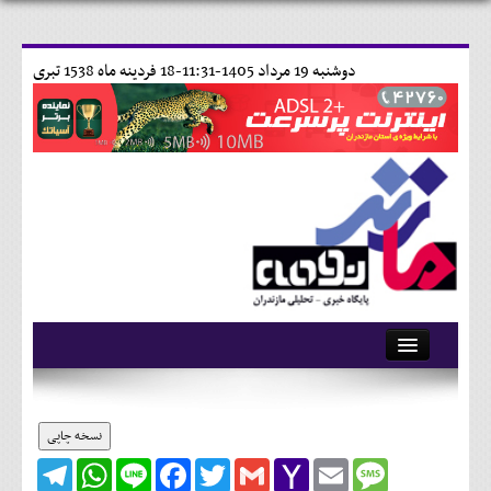
دوشنبه 19 مرداد 1405-11:31-
18 فردينه ماه 1538 تبری
آرشیو
تماس با ما
نسخه چاپی
Telegram
WhatsApp
Line
Facebook
Twitter
Gmail
Yahoo
Email
Message
وبلاگ
Mail