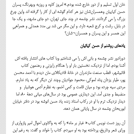
خان اول تسلیم و از دور خارج شده بودم.» امروز کاوه و روزبه وبهرنگ، پسران
حسن کیاییان وهمسران‌شان نیز هر کدام گوشه ای از کار را گرفته اند واین چرخ
بزرگ را می گردانند. نشر چشمه در چند جای تهران، دو جای مشهد، و یک جا
در بابل، رشت و کرج شعبه دارد. و این مگر می شد بی مدد همدلی و همراهیِ
این همسر و این پسران و همسران¬شان؟
یادهای روشنم از حسن کیائیان
دورادور نشر چشمه و بانی اش را می شناختم وبا کتاب های انتشار یافته اش
آشنا بودم. اما از نزدیک، نخستین بار او را هنگام رایزنی و رهنمون کتاب
قائم‌شهر، قطب صنعت مازندران در خانۀ قادیکلای مان دیدم با احمد محسن
پور، طیار یزدان پناه لموکی، محمود جوادیان وچند تن دیگر که به یاد ندارم.
مردی سیه چرده بود و میان قامت و کمی اخمو. به نظرم آدمی هوشیار و
منضبط و جدی آمد. این دیداری عمومی بود در سال‌های میانی دهۀ ۸۰، اما
دیدار نزدیک ترم با او در رکاب استاد زنده یاد حسن انوشه بود در دفتر خیابان
ابوریحانِ چشمه در سال پایانی همان دهه.
آن روز دست نویس کتاب« غبار بر ماه» را که به واکاوی احوال امیر پازواری از
ورای شعر وتاریخ، پرداخته بود به او سپردم. کتاب را خواند و گفت: به رغم این