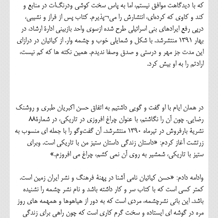
که با دیدگاهت موافق نیستم، اما به پاس سخت کوشی ودرنگ‌ات در منابع و
کند و کاوی که کرده‌ای، انتشارش را می¬پذیرم. کتاب پس از فراز و نشیبی،
درپی رفع ایرادهای بنی اسرائیلی طرح شده ازسوی واحد بازبینی ادارۀ ارشاد، در
بهار ۱۳۹1 منتشرشد. با شکل و شمایلی خوب و چشمه وار. از کیائیان در درازای
این مدت جز مهر و درستی و صدق وصفا ندیدم. همین نکته ها که کم نیست،
ارادتم را به او بیش کرد.
در همان ایام با او گفت و گویی داشتیم به اتفاق حسن اکبریان طبری و روشنک
رضایی. چون آن را نگاشتم، با عنوان چراغ افروزی در تاریکی، در شمارۀ۸۸
نشریۀ بارفروش در تیرماه ۱۳۹۰ منتشرشد. آن گفت‌وگو را با جمله ای منسوب به
زرتشت آغاز کردم: «داستان زندگی داستان ستیز من با تاریکی است. وبرای
ستیز با تاریکی، شمشیر به روی آن نمی کشم، چراغ می افروزم.»
وادامه دادم: «حسن کیائیان نامی آشنا در پهنۀ فرهنگ و نشر ایران زمین است.
کمتر کسی است که با کتاب سر و کار داشته باشد و نام نشر چشمه را نشنیده
باشد. این بانی نشرچشمه، مردی است که به دور از هیاهوها و همهمه های روز
مره در گوشه ای ایستاده و سخت گرم کاری است که چون راهی برای زندگی