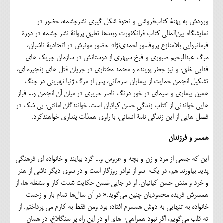
ورودش به پهنۀ کتاب‌فروشی و نحوۀ شکل گیری نشرچشمه، حضور در
نمایشگاه بین‌المللی کتاب فرانکفورت وبعدها تعلیق پروانۀ نشر چشمه در دورۀ
فرمانروایی بلامنازع پروفسور احمدی‌نژاد، حضور موثرش در اتحادیۀ ناشران،
مرگ عبدالرحیم صبوری و فرخ سپهری از دوستانش در سازمان چریک های
فدایی خلق، و نیز جعفر پوینده و محمد مختاری در جریان قتل های زنجیره ای،
تشکیل انجمن حمایت از بیماران سرطانی، پس از مرگ ژنیا نهرینی در چنگ
همین بیماری و سیمای در خور درنگ ناصر حریری در میان آن انجمن و... فراز
هایی خواندنی از کتاب زندگیِ حسن کیائیان است. خوانندگان امانتی، بی شک در
فصل هایی از این زندگی نامۀ انسانی، با راوی همذات‌ پنداری خواهندکرد.
همسر و فرزندان
این که جمعی از مرد و زن و بچه و عروس و... گرد بیایند و خانواده ای فرهنگی
پدید بیاورند هم، در یک¬سو از نوادر روزگار است و در سوی دیگر ناشی از هنر
و خرد و منش حسن کیائیان. او در جایی ضمن حکایت شدت کار و مشغله ها، از
همسرش فریده محمودیان چنین می‌گوید:« در آن سال‌ها تمام بار و زحمت
خانواده به تنهایی به دوش همسرم افتاده بود ومن فقط به کارم می پرداختم. از
ته قلب می‌گویم، اگر نبود همراهی¬های او در این راه پر سنگلاخ، در همان