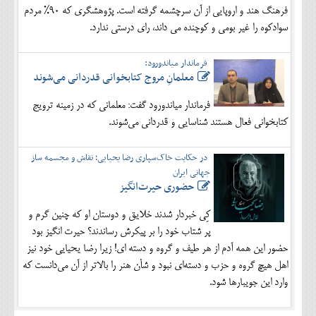
فرهنگ هند و اروپایی از آن سرچشمه گرفته است. پژوهشگری که 90% مردم
سوادکوه را غیر بومی و کوچنده می داند، رای درستی ندارد.
فرماندار میاندورود:
معلمانِ مروج کتابخوانی قدردانی می‌شوند
فرماندار میاندورود گفت: معلمانی که در زمینه ترویج
کتابخوانی فعال هستند شناسایی و قدردانی می‌شوند.
در حکایت خاک‌سپاری رضا یحیایی؛ نقاش و مجسمه ساز
جهانی ایران
حضوری حیرت‌انگیز
کِی خبردار شدند خلایق و دوستان او که چنین گرم و
پر شتاب خود را بر پیکرش رساندند؟ حیرت انگیز بود
حضور این همه آدم از هر طیف و گروه و دسته ای! زیرا رضا یحیایی خود نیز
اهل هیچ گروه و حزب و دسته‌ای نبود و شأن هنر را بالاتر از آن می‌دانست که
وارد این جویبارها شود.