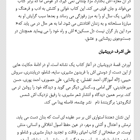
در آن مغازه-اش بگذارد. مزد چندانی نمی گیرد، در عوض اما ده برابر کتاب
می‌خواند و جان قوی می کند. این کتاب خوانی و کشش به ادب و فرهنگ و
دانایی، یک سال او را به مرز رفوزگی می رساند و بعدها سبب گرایش او به
مبارزۀ مسلحانه و به زندان افتادنش می شود. اما به هر حال در می یابد که«
مرد این بار گران نیست دل مسکین» اش و راه خود را می پیماید همچنان در
جست‌وجوی روشنایی و عشق.
علی اشرف درویشیان
آوردن قصۀ درویشیان در آغاز کتاب یک نشانه است. او در ادامۀ حکایت هایی
از این دست، از دوستی اش با فریدون مشیری، سایه، شاملو، دریابندری، سروش
حبیبی، ژاله آموزگار، احمد تفضلی، ع. پاشایی، علی حصوری، احمد پوری، حسن
میرعابدینی، گلی امامی و...کسانی دیگر می گوید و دیدگاه خود را روشن تر می
کند. برسر همین دیدگاه و انتشار شعر مشیری، با رفیق نزدیک اش شمس
لنگرودی؛ برگزینندۀ نام نشر چشمه، فاصله پیدا می کند.
این نشان دهندۀ استواری اش بر سر عقیده ای است که بدان دست می یابد.
نرمش و اعتدال و آشتی و مهر، در عین حفظ اصول اخلاقی و انسانی، منش
اوست. در صفحاتی از کتاب احیای رفاقت و تجدید دیدار مشیری و شاملو و
سایه و شاملو با پادرمیانی او، وجه دیگری از سیمایش را می‌نمایاند. آوردن