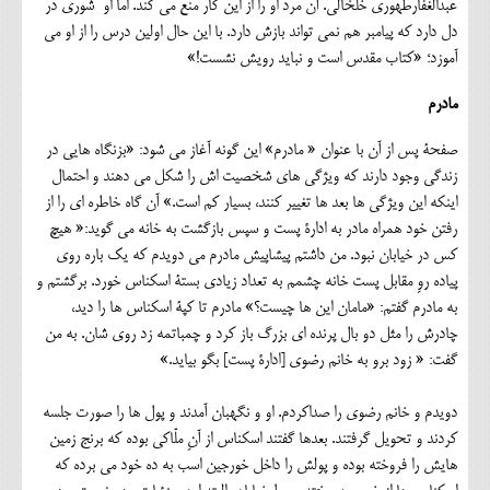
عبدالغفارطهوری خلخالی. آن مرد او را از این کار منع می کند. اما او شوری در
دل دارد که پیامبر هم نمی تواند بازش دارد. با این حال اولین درس را از او می
آموزد؛ «کتاب مقدس است و نباید رویش نشست!»
مادرم
صفحۀ پس از آن با عنوان « مادرم» این گونه آغاز می شود: «بزنگاه هایی در
زندگی وجود دارند که ویژگی های شخصیت اش را شکل می دهند و احتمال
اینکه این ویژگی ها بعد ها تغییر کنند، بسیار کم است.» آن گاه خاطره ای را از
رفتن خود همراه مادر به ادارۀ پست و سپس بازگشت به خانه می گوید:« هیچ
کس در خیابان نبود. من داشتم پیشاپیش مادرم می دویدم که یک باره روی
پیاده روِ مقابل پست خانه چشمم به تعداد زیادی بستۀ اسکناس خورد. برگشتم و
به مادرم گفتم: «مامان این ها چیست؟» مادرم تا کپۀ اسکناس ها را دید،
چادرش را مثل دو بال پرنده ای بزرگ باز کرد و چمباتمه زد روی شان. به من
گفت: « زود برو به خانم رضوی [ادارۀ پست] بگو بیاید.»
دویدم و خانم رضوی را صداکردم. او و نگهبان آمدند و پول ها را صورت جلسه
کردند و تحویل گرفتند. بعدها گفتند اسکناس از آنِ ملّاکی بوده که برنج زمین
هایش را فروخته بوده و پولش را داخل خورجین اسب به ده خود می برده که