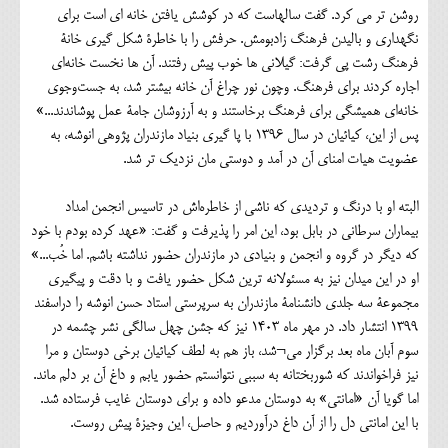
روشن تر می کرد. گفت سالهاست که در کوشش یافتن خانه ای است برای
نگهداری و بالیدن فرهنگ زادبومش. حرفش را با خاطرۀ شکل گیری خانۀ
فرهنگ رشت پی گرفت: گیلانی ها خوب پیش رفتند. آن ها نخست خانه‌ای
اجاره کردند برای فرهنگ. وچون نور چراغ آن خانه بیشتر شد، به جست‌وجوی
خانه‌ای همیشگی برای فرهنگ برخاستند و به آرزوشان جامۀ عمل پوشاندند...»
پس از این، کیائیان در سال 1396 با پا گیری بنیاد مازندران پژوهی انوشه، به
عضویت هیات امنای آن در آمد و دوستی مان نزدیک تر شد.
البته او با درنگ و تردیدی که ناشی از خاطره‌اش در تاسیس انجمن امداد
بیماران سرطانی در بابل بود، این امر را پذیرفت و گفت: «عهد کرده بودم با خود
که دیگر در گروه و انجمن و بنیادی در مازندران حضور نداشته باشم. اما خُب...»
او در این میدان نیز به مسئولانه ترین شکل حضور یافت و با دقت و پیگیری
مجموعۀ سه جلدی دانشنامۀ مازندران به سرپرستی استاد حسن انوشه را دراسفند
1399 انتشار داد. در مهر ماه 1403 نیز که جشن چهل سالگی نشر چشمه در
سوم آبان ماه بعد برگزار می¬شد، باز هم به لطف کیائیان برخی دوستان و مرا
نیز فراخواندند که شوربختانه به سببی نتوانستم حضور یابم و داغ آن بر دلم ماند.
اما گویا آن «امانتی» به دوستان مدعو داده و برای دوستان غایب فرستاده شد.
با این امانتی دل را از آن داغ درآوردیم و حاصل، این وجیزۀ پیش روست.