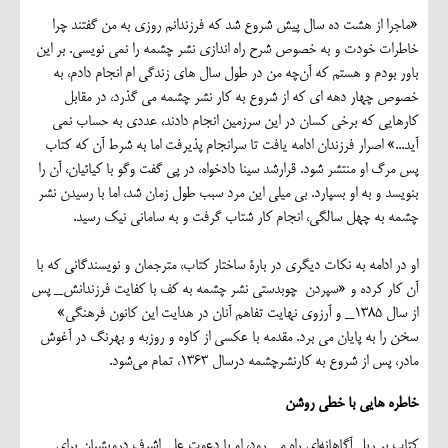
«ماجرا از هشت ده سال پیش شروع شد که فرزندانم روزی به من گفتند چرا
خاطرات خودت و به خصوص شرح راه اندازی نشر چشمه را نمی نویسی. بر این
باور بودم و هستم که آن‌چه من در طول سال های زندگی ام انجام دادم، به
خصوص چهار دهه ای که از شروع به کار نشر چشمه می گذرد، در مقابل
کارهایی که برخی کسان در این سرزمین انجام دادند، عددی به حساب نمی
آید...» اصرار فرزندان ادامه یافت تا سرانجام پذیرفت اما به شرط آن که کتاب
پس مرگ او منتشر شود. قرارشد سینا دادخواه، در پی گفت وگو با کیائیان، آن را
بنویسد و به او بسپارد. بی میلی این مرد سبب طول زمان شد، اما با رسیدن نشر
چشمه به چهل سالگی، انجام کار شتاب گرفت و به سامانی نیک رسید.
او در ادامه به نکات دیگری در بارۀ ساختار کتاب، مترجمان و نویسندگانی که با
آن کار کرده و «سپردن چوبدستی نشر چشمه به کف با کفایت فرزندانش_ پس
از سال ۱۳۸۵_ و آرزوی نهایت تفاهم آنان در هدایت این کانون فرهنگی»
سخن را به پایان می برد. مقدمه با عکسی از کاوه و روزبه و بهرنگ در آغوش
مادر، پس از شروع به کارنشرچشمه درسال ۱۳۶۳، تمام می‌شود.
خاطره هایی با خطی روشن
کتاب بر ریل آگاهانه‌ای راه می رود، او با دعوت علی اشرف درویشیان برای