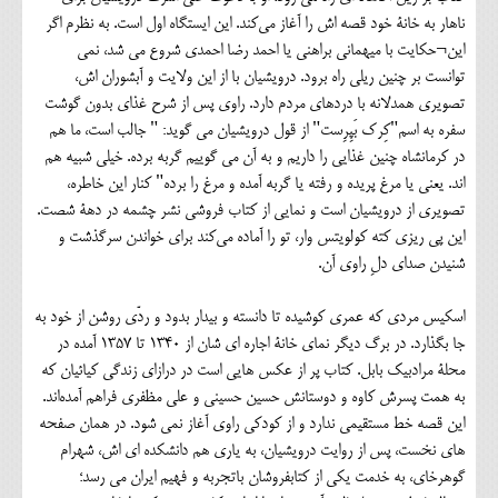
ناهار به خانۀ خود قصه اش را آغاز می‌کند. این ایستگاه اول است. به نظرم اگر
این¬حکایت با میهمانی براهنی یا احمد رضا احمدی شروع می شد، نمی
توانست بر چنین ریلی راه برود. درویشیان با از این ولایت و آبشوران اش،
تصویری همدلانه با دردهای مردم دارد. راوی پس از شرح غذای بدون گوشت
سفره به اسم"کِرک بَپِرِست" از قول درویشیان می گوید: " جالب است، ما هم
در کرمانشاه چنین غذایی را داریم و به آن می گوییم گربه برده. خیلی شبیه هم
اند. یعنی یا مرغ پریده و رفته یا گربه آمده و مرغ را برده" کنار این خاطره،
تصویری از درویشیان است و نمایی از کتاب فروشی نشر چشمه در دهۀ شصت.
این پی ریزی کته کولویتس وار، تو را آماده می‌کند برای خواندن سرگذشت و
شنیدن صدای دلِ راوی آن.
اسکیس مردی که عمری کوشیده تا دانسته و بیدار بدود و ردّی روشن از خود به
جا بگذارد. در برگ دیگر نمای خانۀ اجاره ای شان از ۱۳۴۰ تا ۱۳۵۷ آمده در
محلۀ مرادبیک بابل. کتاب پر از عکس هایی است در درازای زندگی کیائیان که
به همت پسرش کاوه و دوستانش حسین حسینی و علی مظفری فراهم آمده‌اند.
این قصه خط مستقیمی ندارد و از کودکی راوی آغاز نمی شود. در همان صفحه
های نخست، پس از روایت درویشیان، به یاری هم دانشکده ای اش، شهرام
گوهرخای، به خدمت یکی از کتابفروشان باتجربه و فهیم ایران می رسد؛