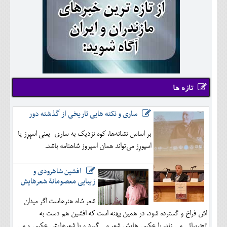
تازه ها
ساری و نکته هایی تاریخی از گذشته دور
بر اساس نشانه‌ها، کوه نزدیک به ساری یعنی اسپِرِز یا
اسپورِز می‌تواند همان اسپروز شاهنامه باشد.
افشین شاهرودی و
زیبایی معصومانۀ شعرهایش
شعر شاه هنرهاست اگر میدان
اش فراخ و گسترده شود. در همین پهنه است که افشین هم دست به
تجربیاتی می زند. با عکس هایش شعر می گیرد و با شعرهایش عکس و می