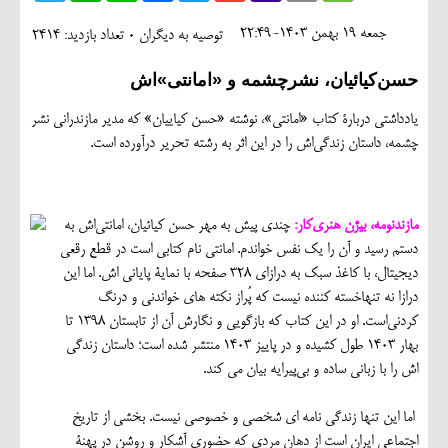
اجتماعی
جمعه 19 بهمن 1403-22:49
توصیه به دیگران 0
تعداد بازدید: 2414
مهرورزان
حسن‌کیائیان، نشرچشمه و «امانتی»اش
کلینیک
یادداشتی دربارۀ کتاب «امانتی»، نوشته «حسن کیاییان» که مدیر مازندرانی نشر
حقوقی
چشمه، داستان زندگی‌اش را در این اثر به رشته تحریر درآورده است.
محیط زیست و گردشگری
فرهنگی و هنری
مازندنومه، بیژن هنری‌کار:
چندی پیش به مهر حسن کیائیان، امانتی‌اش به
دستم رسید و آن را یک نفس خواندم. امانتی نام کتابی است در قطع رقعی
اقتصادی
دیجیتال، با کاغذ سبک به درازای ۳۲۸ صفحه با نمایۀ پایانی اش. اما این
درازا نه تنهاخسته کننده نیست که پُراز نکته های خواندنی و درنگ
سیاسی
کردنی‌است. او در این کتاب که بازگویی و نگارش آن از تابستان ۱۳۹۸ تا
خانه
بهار ۱۴۰۳ طول کشیده و در پاییز ۱۴۰۳ منتشر شده است؛ داستان زندگی
اش را با زبانی ساده و بی‌پیرایه بیان می کند.
اما این تنها زندگی نامه ای شخصی و خصوصی نیست. بخشی از تاریخ
اجتماعی ایران است از دهان مردی که حضوری آشکار و روشن در پهنۀ