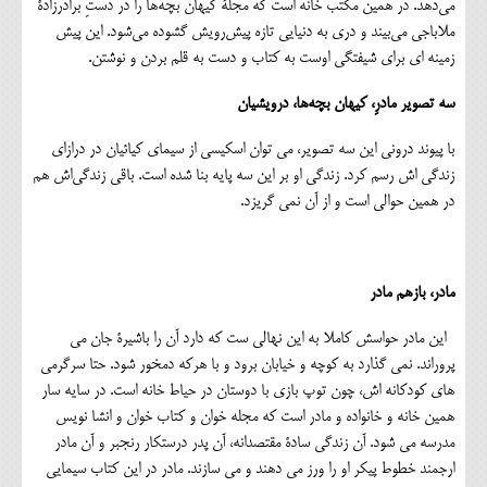
می‌دهد. در همین مکتب خانه است که مجلۀ کیهان بچه‌ها را در دستِ برادرزادۀ
ملاباجی می‌بیند و دری به دنیایی‌ تازه پیش‌رویش گشوده می‌شود. این پیش
زمینه ای برای شیفتگی اوست به کتاب و دست به قلم بردن و نوشتن.
سه تصویر مادرِ، کیهان بچه‌ها، درویشیان
با پیوند درونی این سه تصویر، می توان اسکیسی از سیمای کیائیان در درازای
زندگی اش رسم کرد. زندگی او بر این سه پایه بنا شده است. باقی زندگی‌اش هم
در همین حوالی است و از آن نمی گریزد.
مادر، بازهم مادر
این مادر حواسش کاملا به این نهالی ست که دارد آن را باشیرۀ جان می
پروراند. نمی گذارد به کوچه و خیابان برود و با هرکه دمخور شود. حتا سرگرمی
های کودکانه اش، چون توپ بازی با دوستان در حياط خانه است. در سایه سار
همین خانه و خانواده و مادر است که مجله خوان و کتاب خوان و انشا نویس
مدرسه می شود. آن زندگی سادۀ مقتصدانه، آن پدر درستکار رنجبر و آن مادر
ارجمند خطوط پیکر او را ورز می دهند و می سازند. مادر در این کتاب سیمایی