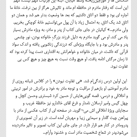
اسکناس ها از خورجین‌ریخته وسط خیابان. البته این جزئیات مهم نیست، مهم
این است که رفتار مادرم در حافظه ام ماند و تاثیرش هرگز از بین نرفت. خانۀ ما
اجاره ای بود و فقط دو اتاق داشتیم که بعد ها وضعیت بدتر هم شد و همان دو
اتاق شد یک اتاق. به احتمال زیاد با آن پول می‌توانستیم خانۀ کوچکی بخریم.
ولی مادرم...» کیائیان در جای جای کتاب از پدر و مادر، به ویژه مادرش بسیار
یاد می کند. او می گوید مادرم به دلیل فرزند بزرگِ خانواده بودن، نور چشمی
پدر و مادرش بود و با جایگاه ویژه‌ای که درزندگی زناشویی یافته و اندک سواد
قرآنی که داشت، در میان خانواده و خواهرانش به اقتداری دست پیدا کرده بود که
تا زمان مرگش ادامه یافت. او هیچ وقت نسبت به هیچ چیز و هیچ کس بی
تفاوت نبود.
این اولین درس زندگی‌ام شد. «بی تفاوت نبودن» را در کلاس شبانه روزی از
مادرم آموختم. او بازهم از مراقبت و توجه مادر به خود و برادرش در امور تربیتی
و اخلاقی و درسی، قصه گویی‌هایش از حسین کرد شبستری وحسن کچل و
چهل گیس وامیر ارسلان نامدار و فرخ لقای خالدارو نیز حافظۀ غریب و
سجایای ویژۀ اخلاقی اش می¬گوید. در صفحه ای از کتاب عکسی از مادر با
پیراهن چیت گلدار و سیمایی زیبا و مهربان آمده است. در زیر آن تصویری از
پدرومادر در کنار هم قرار دارد. در جای جای این کتاب تصویر و تاثیر مادردیده
می‌شود.پدر در شعاع شخصیت مادر است و خشنود وآرام...