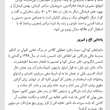
ابتهاج، مشیری، فرهاد فخرالدینی، درویشیان، مرادی کرمانی، بهمن فرمان‌آرا و
چهره های فرهنگی دیگر به بابل، در دهۀ 70 و 80 برای سخنرانی و گفت و
گو از دیگر تکاپوهای نیک و زیبای کیائیان است با همراهیِ حسین حسینی و
مرتضا قدسی و احمد داودی و زنده یاد شیدا مرادی (مجری برنامه) که با
استقبال گرم علاقه مندان روبرو می شود.
یادهایی تلخ و شیرین
ماجراهای کودکی، سینما رفتن، تعطیلی کلاس در مرگ تختی، قبولی در کنکور
مدرسۀ عالی بازرگانی غیر انتفاعی تازه تاسیس رشت در سال ۱۳۴۸ و آشنایی با
شمس لنگرودی، تاثیر جنبش کوبا و تصمیم به انفجار مجسمۀ اعلیحضرت،
خاک خائن خیز بابل؛ به قول استوار بازجوی کمیتۀ مشترک، ودر همان حال
کمک افسری بابلی در همان جا به او، امریۀ منفی سربازی، نامزدی و ازدواج
وخانوادۀ تازه، استخدام در بخش کار آموزی ادارۀ کار در شوشتر برای گرفتن
حقوق بیشتر، اندکی پس انداز و خرید خانه برای پدر و مادر، کار سخت و
صادقانه درشرکت بازرگانی و ترخیص کالا در بندر های جنوبی کشور، دموراژ
یعنی پولی که کشتی ها بابت تاخیر تخلیه می گرفتند و حکایت عجایب آن
کشتی که بابت سیزده ماه تاخیر تخلیه اش از قرار روزی پنج هزاردلار، دو میلیون
دلار خسارت گرفت!