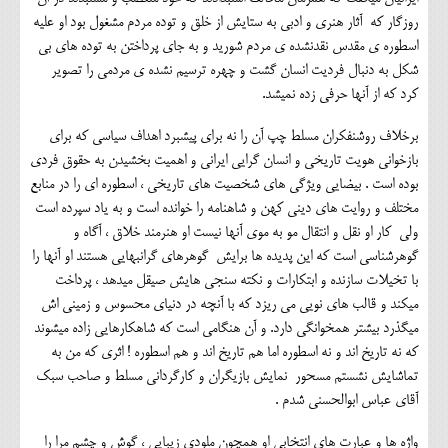
روزگار که آثار هنری و ادبی به ستایش از خلق و توده مردم مشغول بود او علیه
اسطوره ی مقدس نقدنشده ی مردم شورید و به جای پرداختن به توده های بی
شکل به دنبال فردیت انسان گشت و چهره ترسیم نشده ی مردمی را تصویر
کرد که از آنها حرفی زده نمیشد.
برخلاف روشنفکران مسلط چپ آن را نه برای پیشبرد اهداف سیاسی که برای
بازخوانی هویت تاریخی و انسان گرایی ایرانی و اهمیت بخشیدن به حقوق فردی
بوده است . بیضایی ویژگی های شخصیت های تاریخی ، اسطوره ای را در منابع
مختلف و روایت های دینی کهن و شاهنامه را خوانده است و به یاد سپرده است
ولی کار او نقل و انتقال مو به موی آنها نیست او هنرمند خلاق ، آگاه و
گوهرشناسی است که این پدیده ها برایش گوهرهای گرانبهایی هستند او آنها را
با تخیلات سازنده و ابتکارات و نکته سنجی هایش صیقل میدهد ، پرداخت
میکند و قالب های نویی می ریزد که با آنچه در دنیای محسوس و زمینی اش
میگذرد بیشتر همخوانگی دارد. و آن هنگامی است که شاهکارهایی زاده میشوند
که نه تاریخ اند و نه اسطوره اما هم تاریخ اند و هم اسطوره ! اثری که من به
تماشایش نشستم مسحور نمایش بازیگران و کارگردانی مسلط و صاحب سبک
آقای عباس ابوالحسنی شدم .
واژه ها و عبارت های انتخابی او همچون ملودی زیبایی ، گوش و چشم مرا را