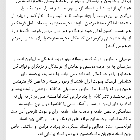
بزرگان و حکیمان و فیلسوفان و مهم تر از همه هنرمندان محترم دانسته می
شوند آنها از فرصت این فاصله گزینی بهره مندند و نه برای خود بلکه برای
دیگران نیز این فرصت را ایجاد میکنند تا به کلیت زندگی نظر کنند و درباره آن
بیندیشند اما اگر حقیقتا مردمان نیازمند تجربه معنوی با وساطت اهل فرهنگ و
هنر هستند کدامین اهالی حوزه فرهنگ و هنر اقبال مردمی خواهند داشت( فارغ
از نهاد های دینی وگوهر دین که امکان تجربه معنویت را برای بخشی از مردم
فراهم می کنند )
موسیقی و نمایش دو شاخصه و مولفه مهم هویت فرهنگی ما ایرانیان است و
هنرمندان چه در عرصه موسیقی و نمایش از خوانندگان و بازیگران و نوازندگان
همه اینها را در حد کمال ارائه داده و می توانند یک نماینده برجسته برای
شناسایی فرهنگ وهویت ایران باشند. از وجوه برجسته و شاخص کار هنرمندان
همین بس که با استفاده از نمایش و موسیقی به کلام اثربخشی و قوت بیشتری
می ببخشند و تأثیر کلام را چند برابرمی کنند اما مسئله اصلی در درجه اول نه
انتخاب های ایشان در شعر و آهنگ سنتی یا کلاسیک و یا نوع نمایشنامه؛
هماهنگی با نقص جامعه و دغدغه های جامعه ایران و هویت تاریخی آنان است
و خاصه اساتید برجسته این مولفه های فرهنگ و هنر بزرگانی چون استاد
ابوالحسنی، استاد عبدالهی و استاد عسگری در پیوند با مرادان و اساتیدی خاص
چون استاد شجریان و استادحسین علیزاده و استاد بیضایی اند.