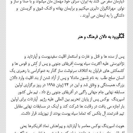
دیارمان سفر می کنند به ایران، سرای خود مهمان مان میشوند و با صدا و ساز و
نوای مهرانگیزان دلبری میکنیم و برایمان بهانه و اشک شوق و گریستن و
دلتنگی را به ارمغان می آورند .
💥ورود به دالان فرهنگ و هنر
پس از سده ها و قتل و غارت و استثمار اقلیت سفیدپوست و آپارتاید و
نژادپرستی علیه اکثریت سیاه پوست اِفریقای جنوبی و پس از کِش و قوس ها و
کشمکش های فراوان به ائتلاف سرنوشت ساز گذار به دموکراسی با رهبری یک
انسان صلح طلب به نام نِلسون ماندلا و پس از آزاد شدن از بند اقلیت وارد دالان
بزرگ همبستگی و وِفاق شد و این در 24 ژوئن 1995 در روز برگزاری اولین
مسابقه نهایی جام جهانی راگبی در آفریقای جنوبی رخ داد . تیم ملی کشور
اسپرینگ بوکس پس از پایان تحریم بین المللی علیه رژیم آپارتات برای اولین
بار اجازه می یافت در رقابت ها شرکت کند و اینک در مسابقات نهایی مقابل
تیم قدرتمند اِل بلکس که تماما سیاه پوست بودند از نیوزیلند قرار داشت.
هویت اسپرینگ بوکس معاصر با آپارتاید و پیراهنش نماد افریکنرها یعنی