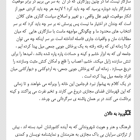
سازگار نیست. اما در چنین روزگاری که در آن به سر می بریم در برابر موقعیت
ناسازگار باید دوباره پرسید که چه باید کرد ؟ لازمه هر چه باید کردی عبور از
انکار موقعیت، فهم علل واقعی ، و تغییر و اصلاح سیاست گذاری های کلان
است که چندان در اختیار ما نیست پس پرسش نه بر سر چه باید کرد که بر سر
انتخاب های محدود ما و چگونگی مواجهه ماست با سازگاری هایی که میان
مطالبات مان و واقعیات جاری فاصله انداخته است ،بر سر اینکه چه می توان
کرد! زمانه ای که رفته رفته به یک پرخاش جویی جمعی میل پیدا کرده ایم ،
جامعه ای که به ابزار خشم و کینه و حسادت پاره پاره شده باشد ، امیدها را برای
تنش سازنده زایل میکند. خشم، اعصاب را فلج و امکان کنش مثبت وسازنده را
دریغ میسازد . زمانه ای که پرخاش جویی جمعی، به اردوکشی و دیوارکشی میان
افراد جامعه میل پیدا کرده است .
در یک کلام به پیشواز نبرد فرجامین این خانه را ویرانه می خواهند و تا زمانی
که این قهرمانان فضای مجازی دروغ می کارند و تخم نفرت می پراکنند و کینه
برداشت می کنند در بر همان پاشنه ی سرگردانی می چرخد .
💥ورود به دالان
فرهنگ و هنر و هویت شهروندانی که به آینده کشورشان امید بسته اند ، بیش
از تراژدی سرایان بی باک مجازی به هنرمندان و نمایشنامه نویسان و کمدی