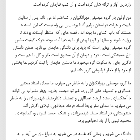
رازداری آواز و ترانه شان کرده است و آن شب نثارمان کرده است.
من اولین بار گروه موسیقی مهرانگیزان را شناختم اما می دانم پس از سالیان
غیبت و عزلت در استان برایم آشنا بوده پس بی راه نیست که این قصه ها
هستند که باب آشنایی ما بوده اند ، قصه هایی که منتظر ایستاده بودند تا
روایت شوند و سالها و قرنها پیش از ما به دنیا آمده بودند.درک کیفیت حضور
گروه موسیقی بهایی است که باید برای دلتنگی هایمان بپردازیم همان داستان
تلخ همیشگی است . درد و درمان از آن معشوق است خار و گل با هم است و
ناگزیر جایی به سکوت گره میخورد ما داستان هایمان را ثبت کردیم .ما بخشی
از خود را از خطر فراموشی گریز داده ایم.
ما گروه موسیقی مهرانگیزان را به خاطر می سپاریم ما صدای استاد مجتبی
عسگری و تصنیف های گل زرد، غم تو، دوست بدارید، چهار مضراب بی کرانه،
با آهنگسازی استاد فرهاد عبداللهی و تصنیف دلدارحنیف شهمیرزادی را به خاطر
می سپاریم ما صدای ساز بربط استاد فرهاد عبداللهی، تبلای ،گرش آنند
هندوستانی، تار استاد حنیف شهمیرزادی و تنبک حمید قنبری و، کمانچه ی
محمود نبوی را از یاد نخواهیم برد.
دلتنگ می شویم و زمانی که غصه دار می شویم به سراغ مان می آیند و به