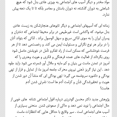
مواد مخدر و دیگر آسیب های اجتماعی به چیزی عادی بدل شود که هیچ
شباهتی به دوران گذشته، نه دوران باستان و معاصر بلکه تا تا یک دهه پیش
ندارد.
زمانه ای که آسیبهای اجتماعی و دیگر تابوهای هنجارشکن به زیست عادی
بدل میشود، که واکنشی است غیرطبیعی در برابر محیط اجتماعی که دختران و
پسران ایران را به سوی لذاتی سریع و سهل الوصول براند . لذاتی که بتواند آنان
را در برابر هر نوع نگرانی و مسئولیت ایمن می کند. و رخصت‌می دهد تا از هر
فرصت خودشناسی که ممکن است از راه تفکرو تأمل در خویشتن حاصل شود
روی بگرداند از فعالیت های عمده فرهنگی و فکری و هویت وهنری را که
امروز در تمدن ماست بی بنیان و کم مایه و ملال آور شمرده می شود ،زاید جلوه
دهد . این نیاز گریز ذهنی نیروی محرک جامعه امروز ما، از تمایل و فرار از تهی
بودگی و دلشوره سرچشمه می گیرد؛ تهی بودگی ای که منشأ آن دور شدن از
هویت و تحقیرشدگی شأن و کرامت آدم ها است؛ نامرئی شدن آدم
هاست!
پژوهش جدید دکتر محسن گودرزی درباره افول اجتماعی نشانه های خوبی از
حال اجتماعی را نوید نمی دهد و حاکی از صعودی شدن منحنی بسیاری از
آسیب های اجتماعی است . سیر وقایع با حداقل هایی که انتظارات ماست