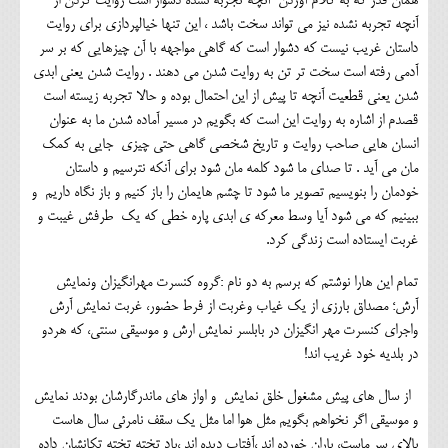
همان قدر که به کلام آوردن آنچه تجربه نشده دشوار است روایت کردن از
آنچه تجربه نشده نیز می تواند سخت باشد ، این تنها خیالپردازی برای روایت
داستان غریب نیست که دشوار است که گاهی مواجهه با آن چیزهایی که بر سر
آدمی رفته است سخت تر تن به روایت شدن می دهند . روایت شدن یعنی ابدی
شدن یعنی قطعیت آنچه تا پیش از این احتمال بوده و حالا تجربه زیسته است
قصدم از اشاره به روایت این است که بگویم در مسیر آماده شدن ما به عنوان
انسان هایی صاحب روایت و تاریخ شخصی گاهی حتی چیزی جایی به کمک
مان می آید . تا صدای ما شود کلمه مان شود برای آنکه نترسیم و داستان
خودمان را بنویسیم تصویر ما شود تا چشم هایمان را باز کنیم و باز نگاه داریم و
ببینیم که می شود آیا وسط معرکه ی ابدی پاره خطی که یک طرفش غیبت و
غربت ایستاده است زندگی کرد.
تمام این هارا نوشتم که برسم به دو نام :گروه کنسرت مهرانگیزان ونمایش
آرش؛ مصداق بارزی از یک غیاب وغربت از فرط حضور، غربت نمایش آرش
واجرای کنسرت مهر انگیزان در بابلسر نمایش ارش و موسیقی سنتی، که هردو
در بلدیه خود غریب اند!
از سال های پیش مشغول خلق نمایش و اواز های ماندرگارشان بودند نمایش
و موسیقی اگر نخواهم بگویم مثل هوا اما مثل یک سقف نامرئی سال هاست
بالای سر ماست، باران خورده اند ،آفتاب دیده اند ،باد تخته تخته تکانشان داده