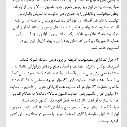
اِفریقایی های سفیدپوست هلندی زبان که به شدت مورد تنفر جمعیت اکثریت
سیاه پوست بود در این روز رئیس جمهور جدید نلسون ماندلا و پس از آپارتات
چطور میخواست وظایفش را به عنوان رهبر حکومت به نمایش بگذارد می
توانست با کایزمای افسانه ای خود اکثریت سیاه پوست را با جمله ای بر علیه
اقلیت سفیدپوست بشوراند و تقاص دیه ها ، ظلم و جور را بستاند اما او از لونی
دیگر بود ماندلا علاوه بر تلاش یکساله اش پس از آزادی از زندان با لباس
شماره 6 اسپرینگ بوکس که متعلق به فرانس و پینار کاپیتان این تیم در
استادیوم حاضر شد.
63 هزار تماشاچی سفیدپوست افریطه نر پروپاقرص مسابقه شوکه شدند.
اسپرینگ بوکس با انرژی مضاعف و اهدای صلح و رفتار بزرگوارانی ماندلا به
خلاف تمامی پیش بینی ها آل بلکسا در وقت اضافه شکست خورد زمانی که از
پینار سوال شد از داشتن حمایت قوی 63 هزار نفر چه احساسی دارد؟ گفت : «
ما امروز حمایت 63 هزارنفر که حمایت همه اِفریقای جنوبی را داشتیم ما حمایت
40 میلیون نفر را داشتیم یعنی حمایت نلسون ماندلا» . ماندلا به هنگام تقدیم
جام به پینار به او گفت :«از شما به خاطر آنچه برای کشور کردید بسیار
سپاسگزارم » پینار سریعاً به رهبر صلح و آرامش گفت :« آقای رئیس جمهور ،
این اصلا قابل مقایسه با کاری که شما امروز با حضور در استادیوم برای کشور
کردید نیست .