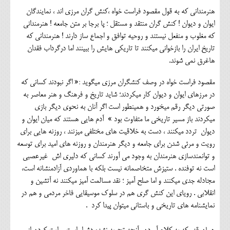
هنرمندانی که به قول مقصود فراست خواه ،کنش گران مرزی اند ، نمایندگان
ایوان و دیوان ! کنش گران منتقد و مستقل ؛ پا برجا بر متن جامعه ! هنرمندانی
که مغلوب و منفعل نیستند و روحیه توافق و اجماع ساز دارند ! هنرمندانی که
تاریخ ایران را بازخوانی میکنند تا تاریکی هایش را ببینند اما درگرداب فقدان
هاغرق نمی شوند.
مقصود فراست خواه در وصف کنشگران مرزی میگوید :« اگر نبودند کسانی که
در مرزهای ایوان و دیوان کار میکردند؛ شاید تاریخ و فرهنگ و هنر معاصر به
صورتی دیگر رقم میخورد و همینطور است اگر آنان به نحوی دیگر بازی
میکردند باز مسیر تاریخی ما متفاوت بود » آدم هایی هستند که میان ایوان و
دیوان تردد میکنند ، دست به خلاقیت های مختلفی میزنند ، روزنه هایی برای
رویت و مرئی شدن برای جامعه و دیگر هنرمندان و روزنه های امید برای توسعه
و توانمندسازی هنرمندان به وجود می آورند کسانی که دلیری اش غیرعصبی
است نه توفنده . ستیزش متخاصمانه نیست بلکه با هماوردی آزادمنشانه است،
مجادله جدی میکنند و اما صلح آمیز ؛ نقد مسالمت آمیز میکنند نه آتشین و
انقلابی . رویای این کنش گری هم در سلوک موسیقایی فاخر مردمی و هم در
نمایشنامه های تاریخی و باستانی میتوان پیدا کرد .