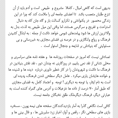
بدیهی است که گاهی امیال ، کاملا مشروع و طبیعی است و آدم باید از آن
تنزع طلبان متعصب باشد تا اعضای جامعه ای را ملامت کند که چرا در این
زندگی محصور در یکنواختی و تکرارو کسالت بار و گاه جان کاه به دنبال
استراحت و تفریح و سرگرمی هستند، اما وقتی این میل طبیعی به لذت، بدل به
والاترین ارزش ها شود پیامدهای شومی خواهد داشت از جمله : به ابتذال کشیدن
فرهنگ و رواج ولنگاری و در عرصه ی فضای مجازی به خبررسانی و بی
مسئولیتی که بنیادش بر شایعه و جنجال استوار است .
تصادفی نیست که امروز در صفحات روزنامه ها و هفته نامه های سراسری و
محلی نشانی از نقد نمی یابیم. در روزگاری نه چندان دور ، نقد نقش بنیادین در
فرهنگ ما داشت و شهروندان را در کار خطیر داوری درباره دیده ها و شنیده ها
و خوانده هایشان یاری میکرد . عامل دیگر سطحی شدن فرهنگ، پدیده ای
است به نام ایثار، یا توجه به دیگری ! توجه و اعتماد کامل به فضای مجازی
که طبق آمار 70 درصد از داده ها خزعبلات و آدرس های گمراه کننده است، به
عبارتی دیگر، فرهنگ دیگرملک طلق نخبگان جامعه نیست.
کافی است نگاهی گذرا به آمار بازدیدکنندگان صفحه های نیمه پورن ، مسخره
بازی های سطحی نگر ، رقص و آواز، اخبار زرد سلبریتی ها ، و فال بینی ها و