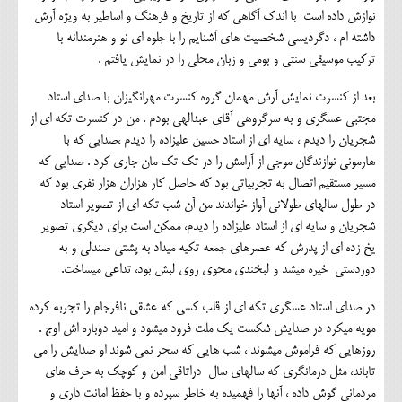
نوازش داده است با اندک آگاهی که از تاریخ و فرهنگ و اساطیر به ویژه آرش
داشته ام ، دگردیسی شخصیت های آشنایم را با جلوه ای نو و هنرمندانه با
ترکیب موسیقی سنتی و بومی و زبان محلی را در نمایش یافتم .
بعد از کنسرت نمایش آرش مهمان گروه کنسرت مهرانگیزان با صدای استاد
مجتبی عسگری و به سرگروهی آقای عبدالهی بودم . من در کنسرت تکه ای از
شجریان را دیدم ، سایه ای از استاد حسین علیزاده را دیدم ،صدایی که با
هارمونی نوازندگان موجی از آرامش را در تک تک مان جاری کرد . صدایی که
مسیر مستقیم اتصال به تجربیاتی بود که حاصل کار هزاران هزار نفری بود که
در طول سالهای طولانی آواز خواندند من آن شب تکه ای از تصویر استاد
شجریان و سایه ای از استاد علیزاده را دیدم، ممکن است برای دیگری تصویر
یخ زده ای از پدرش که عصرهای جمعه تکیه میداد به پشتی صندلی و به
دوردستی خیره میشد و لبخندی محوی روی لبش بود، تداعی میساخت.
در صدای استاد عسگری تکه ای از قلب کسی که عشقی نافرجام را تجربه کرده
مویه میکرد در صدایش شکست یک ملت فرود میشود و امید دوباره اش اوج .
روزهایی که فراموش میشوند ، شب هایی که سحر نمی شوند او صدایش را می
تاباند، مثل درمانگری که سالهای سال دراتاقی امن و کوچک به حرف های
مردمانی گوش داده ، آنها را فهمیده به خاطر سپرده و با حفظ امانت داری و