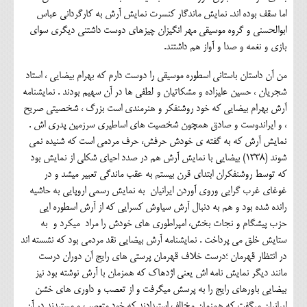
اما سقف بوده اند. نمایش ماندگار کنسرت نمایش آرش به کارگردانی عباس
ابوالحسنی و گروه موسیقی مهر انگیزان چیزهای دوست داشتنی دیگری سوای
بازی و نغمه و صدا و آواز هم داشتند.
من آن داستان باستانی اسطوره موسیقی را دوست دارم که بهرام بیضایی ، استاد
شجریان ، حسین علیزاده و مشکاتیان و لطفی ها در آن سهیم بودند . نمایشنامه
آرش بهرام بیضایی که خود روشنفکر و هنرمندی است بزرگ ، شخصیتی صریح
، و ایراندوست و صادق همچون شخصیت های اساطیری سرزمین پدری اش .
نمایش آرش که به گفته ی خودش حرفش، حرف مردمی است که شنیده نمی
شوند (1338) بیضایی با نمایش آرش هم در صدد احیای شکلی از نمایش بود
که توسط روشنفکران ابتدای قرن بیستم به عقب ماندگی تعبیر میشد و در
غوغای غرب گرایی وروی آوردن ایرانیان به نمایش رسمی اروپایی به حاشیه
رانده شده بود و هم به دنبال آرش سیاوش کسرایی که از آرش اسطوره ایی
حزب پیشگام و نجات بخش، امپراطوری های خودش را مراد میکرد و به
ستایش خلق می پرداخت . نمایشنامه آرش بیضایی نقد مردمی بود که نشسته اند
در انتظار قهرمان ؛درست خلاف قهرمان پرستی های رایج آن دوران درست
مانند دیگر نمایش نامه اش یعنی اژدهاک که همزمان با آرش نوشته بود نیز
بیضایی باورهای رایج را به پرسش میگرفت و از تعصب و داوری های خشن
ایرانیان میگفت که همزمان مخالف استبدادند که خود متعصب و مستبدند در آن