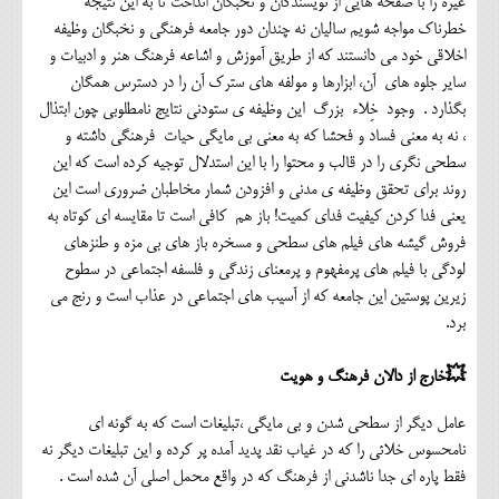
غیره را با صفحه هایی از نویسندگان و نخبگان انداخت تا به این نتیجه
خطرناک مواجه شویم سالیان نه چندان دور جامعه فرهنگی و نخبگان وظیفه
اخلاقی خود می دانستند که از طریق آموزش و اشاعه فرهنگ هنر و ادبیات و
سایر جلوه های آن، ابزارها و مولفه های سترک آن را در دسترس همگان
بگذارد . وجود خِلاء بزرگ این وظیفه ی ستودنی نتایج نامطلوبی چون ابتذال
، نه به معنی فساد و فحشا که به معنی بی مایگی حیات فرهنگی داشته و
سطحی نگری را در قالب و محتوا را با این استدلال توجیه کرده است که این
روند برای تحقق وظیفه ی مدنی و افزودن شمار مخاطبان ضروری است این
یعنی فدا کردن کیفیت فدای کمیت! باز هم کافی است تا مقایسه ای کوتاه به
فروش گیشه های فیلم های سطحی و مسخره باز های بی مزه و طنزهای
لودگی با فیلم های پرمفهوم و پرمعنای زندگی و فلسفه اجتماعی در سطوح
زیرین پوستین این جامعه که از آسیب های اجتماعی در عذاب است و رنج می
برد.
💥خارج از دالان فرهنگ و هویت
عامل دیگر از سطحی شدن و بی مایگی ،تبلیغات است که به گونه ای
نامحسوس خلائی را که در غیاب نقد پدید آمده پر کرده و این تبلیغات دیگر نه
فقط پاره ای جدا ناشدنی از فرهنگ که در واقع محمل اصلی آن شده است .