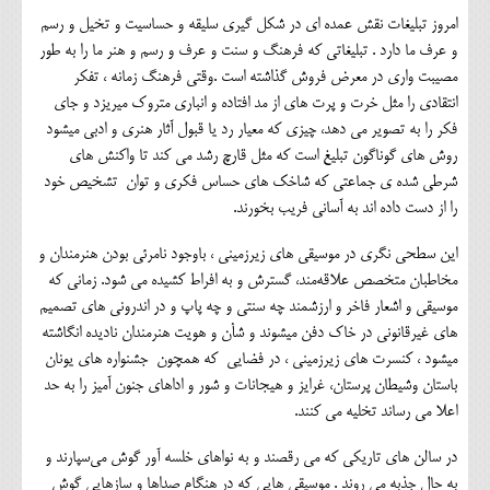
امروز تبلیغات نقش عمده ای در شکل گیری سلیقه و حساسیت و تخیل و رسم
و عرف ما دارد . تبلیغاتی که فرهنگ و سنت و عرف و رسم و هنر ما را به طور
مصیبت واری در معرض فروش گذاشته است .وقتی فرهنگ زمانه ، تفکر
انتقادی را مثل خرت و پرت های از مد افتاده و انباری متروک میریزد و جای
فکر را به تصویر می دهد، چیزی که معیار رد یا قبول آثار هنری و ادبی میشود
روش های گوناگون تبلیغ است که مثل قارچ رشد می کند تا واکنش های
شرطی شده ی جماعتی که شاخک های حساس فکری و توان تشخیص خود
را از دست داده اند به آسانی فریب بخورند.
این سطحی نگری در موسیقی های زیرزمینی ، باوجود نامرئی بودن هنرمندان و
مخاطبان متخصص علاقه‌مند، گسترش و به افراط کشیده می شود. زمانی که
موسیقی و اشعار فاخر و ارزشمند چه سنتی و چه پاپ و در اندرونی های تصمیم
های غیرقانونی در خاک دفن میشوند و شأن و هویت هنرمندان نادیده انگاشته
میشود ، کنسرت های زیرزمینی ، در فضایی که همچون جشنواره های یونان
باستان وشیطان پرستان، غرایز و هیجانات و شور و اداهای جنون آمیز را به حد
اعلا می رساند تخلیه می کنند.
در سالن های تاریکی که می رقصند و به نواهای خلسه آور گوش می‌سپارند و
به حال جذبه می روند . موسیقی هایی که در هنگام صداها و سازهایی گوش