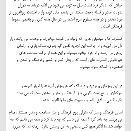
خراش که دیگر فرد نیست بدل به توده می شود بی آنکه دریابد به دوران
بدویت جادو و قبیله رجعت میکند این پدیده های توده وار با استفاده روزافزون از
مواد مخدر و در همه سطوح هرم اجتماعی در حال همه گیری و پاندمی سقوط
فرهنگی است .
کنسرت ها و موسیقی هایی که ولوله وار غوطه میخورند و وحدت می یابند ، راز
دل می گویند و از برکت این تجربه نفس گیر بدوی، سبک باری و ارضای
روحی می رسند و از خود بیخود میشوند و این همه از برکت ممانعت های
غیرقانونی کنسرت هایی است که از بطن شعر و شعور وفرهنگ و تمدن و
اسطوره و افسانه متولد میشوند .
در این روزهای پرتردید و دردناک که هرروزش آمیخته با اخبار فاجعه و
سوگواری و رنج است ،گویی تنها فرهنگ و هنر و نوشتن است که می تواند
تکیه گاهی صادق باشد و مصیبت های ما را التیام بخشد.
اهالی فرهنگ و هنر که متولی روح فرهنگ و هنر مسامحه و مدارا هستند ، مدام
می پرسند چه باید کرد ؟ همه می دانیم که چه باید کرد و همه می دانیم که چه
خواهد شد اما انگار هیچ کس پاسخی به این پرسش ندارد . زمانه ای که میرود