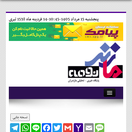
پنجشنبه 15 مرداد 1405-10:45-
14 فردينه ماه 1538 تبری
آرشیو
تماس با ما
نسخه چاپی
Telegram
WhatsApp
Line
Facebook
Twitter
Gmail
Yahoo
Email
Message
وبلاگ
Mail