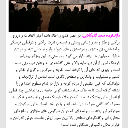
مازندنومه، سعید اندیکلایی:
در عصر فناوری اطلاعات، اخبار، اتفاقات و دروغ
پراکنی و طنز و مد و زیبایی پرستی و تمسخر، نفرت پراکنی و دوقطبی فرهنگی
و اجتماعی، زن ستیزی و مردستیزی های دیوانه وار و جنجالی ترند و در تیتر
هزاران و میلیون ها بیننده قرار می گیرد، به راستی در این روزگار پرهیاهو،
فرهنگ امروز از آن درونمایه والا و غنی گذشته ی نه چندان دور، تهی شده
است و چیزی که جای آن را گرفته است تفریح و سرگرمی و گریز از تفکر و
تعمق و مسئولیت و ولنگاری و سطحی نگری است. نمادی از تراژدیک و
دراماتیک که خیل عظیمی از مردم کوچه و بازار در تمام سطوح اجتماعی را
نشانه گرفته است تا به خاک سیاه بنشاند، گویی جامعه ی ما نمایشی چند قطبی
از انسان های رباتیک شده اند که در خلاء فرهنگ تعمق و اندیشه و تفکر به
مصرف کنندگانی صرف تبدیل شده اند و یا در نقش انسان های سرگردان و
سردرگم فرو رفته اند . جامعه ای که در آن سرگرمی های مجازی و طنزهای
محاوره ای و گفتگوهای سطحی بالاترین معیار ارزش هاست، خوش گذراندن و
فرار از ملال ، اشتیاقی همگانی شده است !