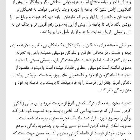
پردازان فاخر و میانه محتاج اند نه هرزه درانی سطحی نگر و ولنگار! ما بیش از
انقلابیون آزادی ستیز که جامعه را دوپاره وچند پاره می خواهند به نخبگان و
هنرمندان و دانشوران با ابزار و مولفه هایشان نیازمندیم که هویت و چراغ امید را
روشن نگاه دارند تا جامعه را ، بیش از این به سوی رنج افزون تر و جنگ تن به
تن و تونلی تاریک هدایت نکنند و از بار تأمل ناپذیر بکاهند.
موسیقی همیشه برای نخبگان و برگزیدگان یک امکان بی نظیر و تجربه معنوی
بوده و هست . در محافل عارفان و سلوکان موسیقی همیشه راهی به تجربه
معنوی گشوده است اما در ذهنیت عام سنت گرایان، موسیقی نسبتی با تجربه
معنوی نداشته است ؛موسیقی مطربی قلمداد میشده است یا میشود. مقصود از
تجربه، فاصله گزیدن از خود و دلمشغولی های روزمره هست . چرخش پرشتاب
زندگی امروز چقدر این فرصت را به فرد میدهد تا بایستد و با فاصله به خود و
متن زندگی نظر کند.
تجربه معنوی به معنای درک کمیتی فارغ از جزمیت امروز و این جایی زندگی
کردن است آن که فرصت پیدا می کند لختی بایستد و به تمامیت خود نظر کند
و آن را موضوع داوری قرار دهد ، از یک تجربه معنوی بهره مند شده است .
معنویت امکان توقف کردن است در مسیر پرشتاب و چندسویه زندگی . مردم
به خودی خود از فرصت از فاصله گزینی محروم اند . به همین جهت است که