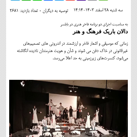
اجتماعی
سه شنبه 28 اسفند 1403-14:14
توصیه به دیگران 0
تعداد بازدید: 2681
مهرورزان
به مناسبت اجرای دو برنامه فاخر هنری در بابلسر
کلینیک
دالان باریک فرهنگ و هنر
حقوقی
زمانی که موسیقی و اشعار فاخر و ارزشمند در اندرونی های تصمیم‌های
غیرقانونی در خاک دفن می شوند و شأن و هویت هنرمندان نادیده انگاشته
محیط زیست و گردشگری
می‌شود، کنسرت‌های زیرزمینی به حد اعلا می‌رسد.
فرهنگی و هنری
اقتصادی
سیاسی
خانه