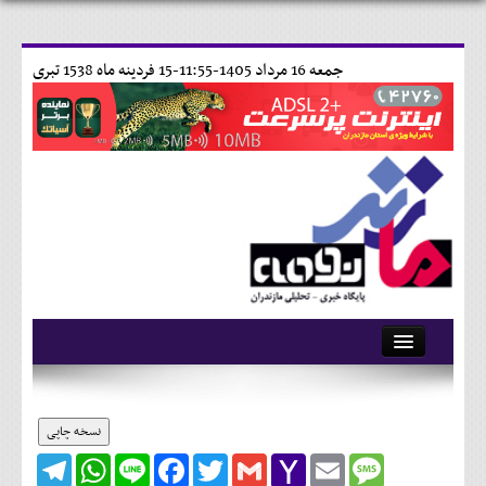
جمعه 16 مرداد 1405-11:55-
15 فردينه ماه 1538 تبری
آرشیو
تماس با ما
نسخه چاپی
Telegram
WhatsApp
Line
Facebook
Twitter
Gmail
Yahoo
Email
Message
وبلاگ
Mail