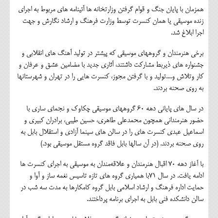
همزمان با پایان جنگ و قوام گرفتن وزارتخانه ها آئینامه های مربوط به اجرای
زنده موسیقی یا همان کنسرت توسط وزارت فرهنگ و ارشاد نگارش و جهت
اجرا ابلاغ شد.
برخی هنرمندان و گروههای موسیقی که پیشتر در تولید آهنگ های انقلابی و
جشنواره های ذیربط مشارکت داشتند، آثاری جدید با مضامین عشق و عرفان و
کار وتلاش و....تولید و با گرفتن مجوز، کنسرت هایی را در تهران و شهرستانها
به روی صحنه بردند.
در سال های پایانی دهه ۶۰ گروههای موسیقی چکاوک و نجمای ساری با
حضور هنرمندانی همچون محمدعلی طاهری، حسین طیبی، برادران کبیری و
اسماعیل عبدی کنسرت های را در سالن های سینما آزادی و استقلال بابل به
روی صحنه بردند. (در آن سالها بابل فاقد گروه مستقل موسیقی بود.)
با آغاز دهه ۷۰ اقبال هنرمندان و علاقه‌مندان به موسیقی به اجرای کنسرت ها
ادامه یافت. در سال ۷۱با همیاری گروه های تازه تاسیس نغمه ساز و آوا و
حمایت اداره فرهنگ و ارشاد اسلامی بابل گروه کامکارها به مدت سه شب در
سالن دانشکده فنی بابل به اجرای برنامه پرداختند.