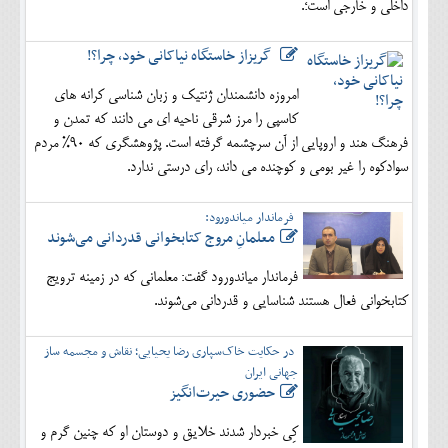
داخلی و خارجی است؛.
گریزاز خاستگاه نیاکانی خود، چرا؟!
امروزه دانشمندان ژنتیک و زبان شناسی کرانه های
کاسپی را مرز شرقی ناحیه ای می دانند که تمدن و
فرهنگ هند و اروپایی از آن سرچشمه گرفته است. پژوهشگری که 90% مردم
سوادکوه را غیر بومی و کوچنده می داند، رای درستی ندارد.
فرماندار میاندورود:
معلمانِ مروج کتابخوانی قدردانی می‌شوند
فرماندار میاندورود گفت: معلمانی که در زمینه ترویج
کتابخوانی فعال هستند شناسایی و قدردانی می‌شوند.
در حکایت خاک‌سپاری رضا یحیایی؛ نقاش و مجسمه ساز
جهانی ایران
حضوری حیرت‌انگیز
کِی خبردار شدند خلایق و دوستان او که چنین گرم و