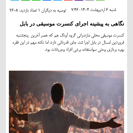
اجتماعی
شنبه 6 ارديبهشت 1404-7:46
توصیه به دیگران 1
تعداد بازدید: 2608
مهرورزان
نگاهی به پیشینه اجرای کنسرت موسیقی در بابل
کلینیک
کنسرت موسیقی محلی مازندرانی گروه آونگ هم که عصر آخرین پنجشنبه
حقوقی
فروردین امسال در بابل اجرا شد، جای قدردانی دارد، اما نکته مهم در این فقره
بهره برداری وحتی سواستفاده برخی افراد وجریانات بود.
محیط زیست و گردشگری
فرهنگی و هنری
اقتصادی
سیاسی
خانه