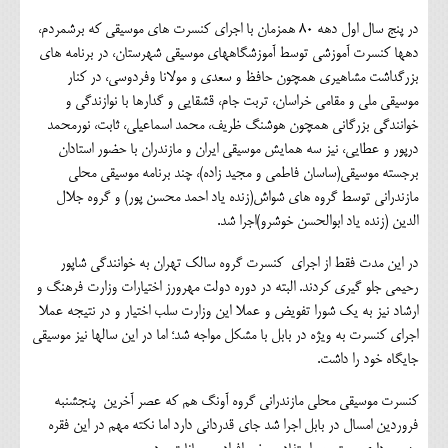
در پنج سال اول دهه ۸۰ همزمان با اجرای کنسرت های موسیقی که برشمردم،
دهها کنسرت آموزشی توسط آموزشگاههای موسیقی شهرستان، در برنامه های
بزرگداشت مشاهیری همچون حافظ و سعدی و مولانا وفردوسی، در کنار
موسیقی ملی و مقامی خراسان، تربت جام، قشقایی و گدارها با نوازندگی و
خوانندگی بزرگانی همچون هوشنگ ظریف، محمد اسماعیلی، ثابت، نورمحمد
درپور و عطایی، نیز سه همایش موسیقی ایران و مازندران با حضور استادان
برجسته موسیقی(ساسان فاطمی و مجید زاده)، چند برنامه موسیقی محلی
مازندرانی توسط گروه های شواش(زنده یاد احمد محسن پور) و گروه جلال
الدین (زنده یاد ابوالحسن خوشرو)اجرا شد.
در این مدت فقط از اجرای کنسرت گروه سالک تهران به خوانندگی شاپور
رحیمی جلو گیری کردند. البته در دوره دولت مهرورز اختیارات وزارت فرهنگ و
ارشاد نیز به یک شورا تفویض و عملا این وزارت سلب اختیار و در نتیجه عملا
اجرای کنسرت به ویژه در بابل با مشکل مواجه شد؛ اما در این سالها نیز موسیقی
جایگاه خود را داشت.
کنسرت موسیقی محلی مازندرانی گروه آونگ هم که عصر آخرین پنجشنبه
فروردین امسال در بابل اجرا شد جای قدردانی دارد اما نکته مهم در این فقره