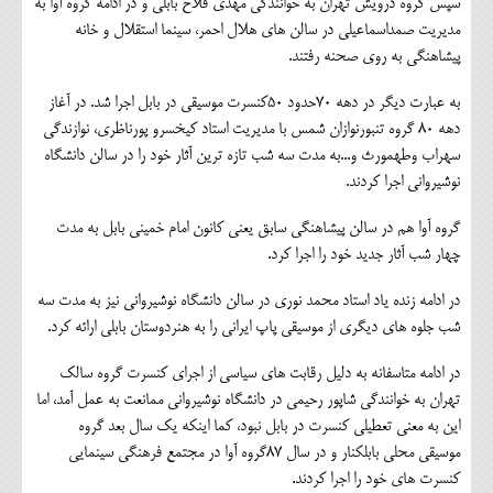
سپس گروه درویش تهران به خوانندگی مهدی فلاح بابلی و در ادامه گروه آوا به
مدیریت صمداسماعیلی در سالن های هلال احمر، سینما استقلال و خانه
پیشاهنگی به روی صحنه رفتند.
به عبارت دیگر در دهه ۷۰حدود ۵۰کنسرت موسیقی در بابل اجرا شد. در آغاز
دهه ۸۰ گروه تنبورنوازان شمس با مدیریت استاد کیخسرو پورناظری، نوازندگی
سهراب وطهمورث و...به مدت سه شب تازه ترین آثار خود را در سالن دانشگاه
نوشیروانی اجرا کردند.
گروه آوا هم در سالن پیشاهنگی سابق یعنی کانون امام خمینی بابل به مدت
چهار شب آثار جدید خود را اجرا کرد.
در ادامه زنده یاد استاد محمد نوری در سالن دانشگاه نوشیروانی نیز به مدت سه
شب جلوه های دیگری از موسیقی پاپ ایرانی را به هنردوستان بابلی ارائه کرد.
در ادامه متاسفانه به دلیل رقابت های سیاسی از اجرای کنسرت گروه سالک
تهران به خوانندگی شاپور رحیمی در دانشگاه نوشیروانی ممانعت به عمل آمد، اما
این به معنی تعطیلی کنسرت در بابل نبود، کما اینکه یک سال بعد گروه
موسیقی محلی بابلکنار و در سال ۸۷گروه آوا در مجتمع فرهنگی سینمایی
کنسرت های خود را اجرا کردند.