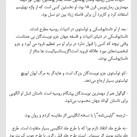
مهمترین رمان‌نویس قرن ۱۸ بود، او نخستین کسی است که از واژه نهیلیسم
استفاده کرد و کاربرد آن برای فاصله زیاد بین دو نسل بود.
-بعد از او داستایوفسکی و تولستوی در ادبیات روسیه مطرح شدتد.
داستایوفسکی در دنیای ادبیات و فلسفه جهان جزو نویسندگان بی همتاست.
وقتی نیچه که کسی را قبول ندارد در برابر او سر تعظیم فرود می آورد و جزو
شخصیت‌های مورد علاقه فروید است.اگزیستانسیالیست ها متاثر از
داستایوفسکی بودند.
-لئو تولستوی جزو نویسندگان بزرگ است و هایدگر به مرگ ایوان ایویچ
تولستوی بسیار ارجاع می‌دهد.
-گوگول هم از مهمترین نویسندگان پیشگام روسیه است، داستان شنل او الگویی
برای داستان کوتاه جهان محسوب می‌شود.
-ترجمه "ابلیس‌نامه"را با نسخه انگلیسی اثر مقایسه کردم و روان بود،
-به طرح جلد انتقاد دارم چرا که با طرح جلد انگلیسی بسیار متفاوت است. طرح
جلد مانند پوستر اثر سینمایی است، طرح جلد قبلی، اثری با طرح چوب کبریت بود