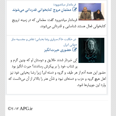
فرماندار میاندورود:
معلمانِ مروج کتابخوانی قدردانی می‌شوند
فرماندار میاندورود گفت: معلمانی که در زمینه ترویج
کتابخوانی فعال هستند شناسایی و قدردانی می‌شوند.
در حکایت خاک‌سپاری رضا یحیایی؛ نقاش و مجسمه ساز
جهانی ایران
حضوری حیرت‌انگیز
کِی خبردار شدند خلایق و دوستان او که چنین گرم و
پر شتاب خود را بر پیکرش رساندند؟ حیرت انگیز بود
حضور این همه آدم از هر طیف و گروه و دسته ای! زیرا رضا یحیایی خود نیز
اهل هیچ گروه و حزب و دسته‌ای نبود و شأن هنر را بالاتر از آن می‌دانست که
وارد این جویبارها شود.
©2013 APG.ir