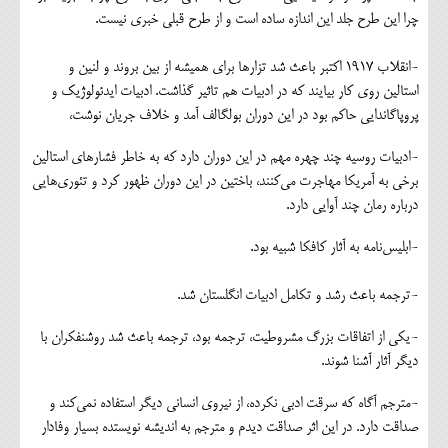
چرا این طرح جلد این اندازه ساده است و از طرح قبلی خبری نیست.
-انقلاب ۱۹۱۷ اکتبر باعث شد تزارها برای همیشه از بین بروند و لنین و
استالین روی کار بیایند که در ادبیات هم تاثیر گذاشت. ادبیات ایدئولوژیک و
پروپاگاندایی حاکم بود در این دوران بولگالف آمد و خلاف جریان نوشت،
-ادبیات روسیه چند چهره مهم در این دوران دارد که به خاطر فشارهای استالین
برخی به آمریکا مهاجرت می‌کنند، باختین در این دوران ظهور کرد و تئوری‌هایی
درباره رمان چند آوایی دارد.
-ابلیس‌نامه به آثار کافکا شبیه بود.
-ترجمه باعث رشد و تکامل ادبیات انگلستان شد.
-یکی از اتفاقات بزرگ مشروطیت، ترجمه بود، ترجمه باعث شد روشنفکران با
دیگر آثار آشنا شوند.
-مترجم آگاه که سرقت ادبی نکرده، از نیروی انسانی دیگر استفاده نمی‌کند و
صداقت دارد. در این اثر صداقت دیدم و مترجم به اندیشه نویستده بسیار وفادار