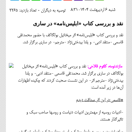
اجتماعی
شنبه 6 ارديبهشت 1404-8:31
توصیه به دیگران 0
تعداد بازدید: 2265
مهرورزان
نقد و بررسی کتاب «ابلیس‌نامه» در ساری
کلینیک
نقد و بررسی کتاب «ابلیس‌نامه» اثر میخائیل بولگاکف با حضور محمدتقی
حقوقی
قاسمی -منتقد ادبی- و یلدا بیدختی‌نژاد -مترجم- در ساری برگزار شد.
محیط زیست و گردشگری
فرهنگی و هنری
مازندنومه، کلثوم فلاحی:
نقد و بررسی کتاب «ابلیس‌نامه» اثر میخائیل
بولگاکف در ساری برگزار شد. محمدتقی قاسمی -منتقد ادبی- و یلدا
اقتصادی
بیدختی‌نژاد -مترجم اثر- در این نشست صحبت کردند که چکیده اظهارات
آن‌ها در زیر آمده است:
سیاسی
*قاسمی:در این اثر صداقت دیدم
خانه
-ادبیات روسیه از مهمترین ادبیات دنیاست و روسها صاحب سبک و
تاثیرگذار هستند.
- ادبیات مدرن روسیه وامدار پوشکین است. بعداز پوشکین، ایوان تورگنیف