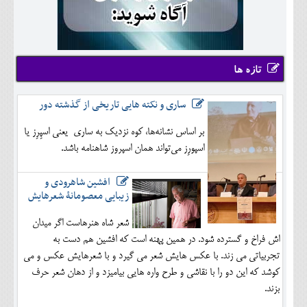
تازه ها
ساری و نکته هایی تاریخی از گذشته دور
بر اساس نشانه‌ها، کوه نزدیک به ساری یعنی اسپِرِز یا
اسپورِز می‌تواند همان اسپروز شاهنامه باشد.
افشین شاهرودی و
زیبایی معصومانۀ شعرهایش
شعر شاه هنرهاست اگر میدان
اش فراخ و گسترده شود. در همین پهنه است که افشین هم دست به
تجربیاتی می زند. با عکس هایش شعر می گیرد و با شعرهایش عکس و می
کوشد که این دو را با نقاشی و طرح واره هایی بیامیزد و از دهان شعر حرف
بزند.