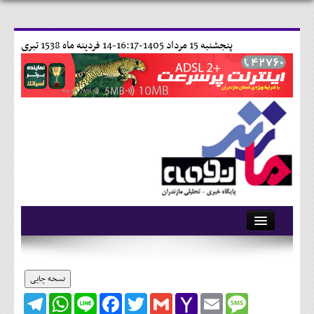
پنجشنبه 15 مرداد 1405-16:17-
14 فردينه ماه 1538 تبری
آرشیو
تماس با ما
نسخه چاپی
Telegram
WhatsApp
Line
Facebook
Twitter
Gmail
Yahoo
Email
Message
وبلاگ
Mail