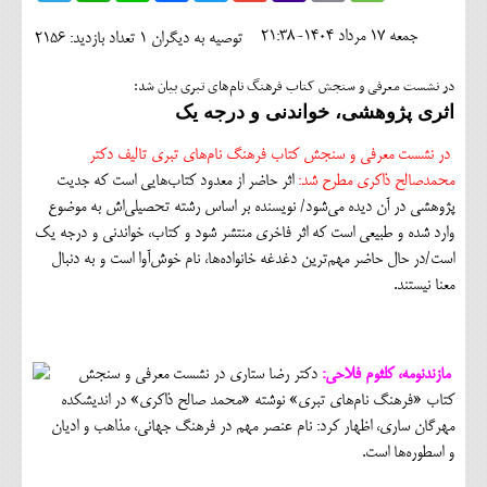
اجتماعی
جمعه 17 مرداد 1404-21:38
توصیه به دیگران 1
تعداد بازدید: 2156
مهرورزان
در نشست معرفی و سنجش کتاب فرهنگ نام‌های تبری بیان شد:
کلینیک
اثری پژوهشی، خواندنی و درجه یک
حقوقی
در نشست معرفی و سنجش کتاب فرهنگ نام‌های تبری تالیف دکتر
محمدصالح ذاکری مطرح شد:
اثر حاضر از معدود کتاب‌هایی است که جدیت
محیط زیست و گردشگری
پژوهشی در آن دیده می‌شود/ نویسنده بر اساس رشته تحصیلی‌اش به موضوع
وارد شده و طبیعی است که اثر فاخری منتشر شود و کتاب، خواندنی و درجه یک
فرهنگی و هنری
است/در حال حاضر مهم‌ترین دغدغه خانواده‌ها، نام خوش‌آوا است و به دنبال
اقتصادی
معنا نیستند.
سیاسی
خانه
مازندنومه، کلثوم فلاحی:
دکتر رضا ستاری در نشست معرفی و سنجش
کتاب «فرهنگ نام‌های تبری» نوشته «محمد صالح ذاکری» در اندیشکده
مهرگان ساری، اظهار کرد: نام عنصر مهم در فرهنگ جهانی، مذاهب و ادیان
و اسطوره‌ها است.