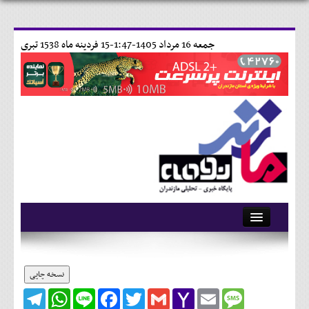
جمعه 16 مرداد 1405-1:47-
15 فردينه ماه 1538 تبری
آرشیو
تماس با ما
نسخه چاپی
Telegram
WhatsApp
Line
Facebook
Twitter
Gmail
Yahoo
Email
Message
وبلاگ
Mail