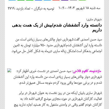
اجتماعی
سه شنبه 18 شهريور 1404-10:20
توصیه به دیگران 0
تعداد بازدید: 2719
مهرورزان
شهردار ساری:
کلینیک
دانسته وارد آتشفشان شدم/بیش از یک همت بدهی
داریم
حقوقی
سید حسن احمدی گفت:شهرداری دچار چالش‌های بسیار زیادی است، من
محیط زیست و گردشگری
دانسته وارد این آتشفشان شدم/شهرداری حدود ۷۵۰ میلیارد تومان به تامین
اجتماعی بدهکار است/مشکل زباله ساری دی‌ماه به شکل کامل حل می‌شود.
فرهنگی و هنری
اقتصادی
مازندنومه، کلثوم فلاحی:
سید حسن احمدی در نشست خبری اظهار کرد:
سیاسی
شهرداری دچار چالش‌های بسیار زیادی است، من دانسته وارد این آتشفشان
خانه
شدم و در برخی حوزه‌ها وقتی ورود کردم متوجه مسائل عمیق‌تر شدم.
شهردار ساری بابیان اینکه من در روز نخست به عنوان شهردار در برابر
فعالیت کارکنان شهرداری در حوزه مجازی موضع گرفتم، ادامه داد: به
کارکنان خودم گفتم وقتی در واحدی مشغول به کار هستید اجازه ندارید پیج