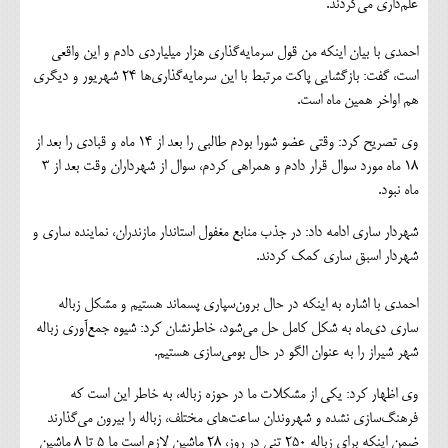
علم‌داری می‌کردند‌.
احمدی با بیان اینکه من قول سرمایه‌گذاری هزار میلیاردی دادم و این واقعی
است، گفت: بازگشایی پاکت مرتبط با این سرمایه‌گذاری‌ها ۲۴ شهریور و دیگری
هم اواخر همین ماه است.
وی تصریح کرد: وقتی عضو شورا بودم طالبی را بعد از ۱۴ ماه و قبادی را بعد از
۱۸ ماه مورد سوال قرار دادم و همراهی کردم، سوال از شهرداران وقت بعد از ۳
ماه نبود.
شهردار ساری ادامه داد: در جذب منابع مغفول استاندار مازندران، نماینده ساری و
شهردار اسبق ساری کمک کردند.
احمدی با اشاره به اینکه در حال برون‌سپاری پسماند هستیم و مشکل زباله
ساری دی‌ماه به شکل کامل حل می‌شود، خاطرنشان کرد: شیوه جمع‌آوری زباله
شهر شیراز را به عنوان الگو در حال بومی‌سازی هستیم.
وی اظهار کرد: یکی از مشکلات ما در حوزه زباله، به خاطر این است که
فرهنگ‌سازی نشده و شهروندان ساعت‌های مختلف، زباله را بیرون می‌‌گذارند
ضمن اینکه برای زباله ۲۵۰ تنی در روز، ۲۸ ماشین لازم است ما ۵ تا ۸ ماشین