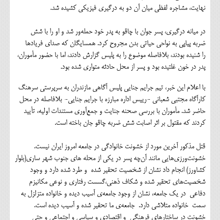
نهایت، مشاجره لفظی میان آن دو به درگیری فیزیکی کشیده شد.
در میانه درگیری، پسر جوان با چاقو به پدر خود حمله‌ور شد و او را با شش
ضربه پیاپی به نواحی حیاتی بدن مجروح کرد. همسایگان که صدای فریادها
را شنیده بودند، بلافاصله موضوع را به پلیس گزارش دادند، اما با حضور مأموران،
پدر در خون غلتیده بود و پسر از محل حادثه متواری شده بود.
با اعلام این خبر، تیم جرایم جنایی پلیس آگاهی مازندران به سرپرستی سرهنگ
کارآگاه مجتبی شعبانی -رییس اداره مبارزه با جرایم جنایی- بلافاصله در محل
حاضر شد. مأموران با بررسی صحنه جنایت و جمع‌آوری مستندات اولیه، تأیید
کردند که مقتول بر اثر اصابت شش ضربه چاقو جان باخته است.
قتل مذکور آخرین مورد از خشونت خانوادگی در جامعه امروز ایران نیست.
خشونت‌ورزی‌هایی مانند آن‌چه پسر در یکی از محله های جنوب شهر ساری(بلوار
کشاورز) انجام داد نشان از شخصیت تحقیر شده و طرد شده دارد و وجود
شخصیت‌های تحقیر شده و شکاف ذهنی،گسست رفتاری و نوعی مکانیزم
دفاعی در یک جامعه، نشان از وجود جامعه‌ی آسیب دیده و خانواده متزلزل به
سمت خانواده متلاشی دارد. جامعه‌ی ما تحقیر شده و آسیب دیده است.
خشونت در ساختارهای فرهنگی و اقتصادی و سیاسی و اجتماعی و حتی