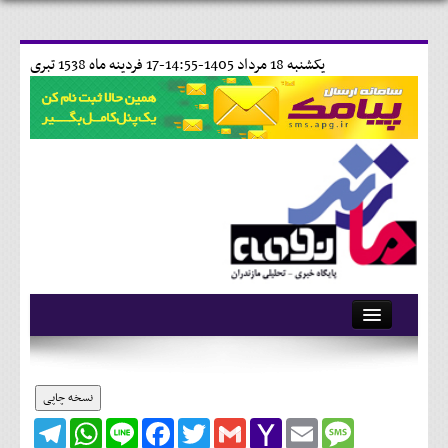
يکشنبه 18 مرداد 1405-14:55-
17 فردينه ماه 1538 تبری
آرشیو
تماس با ما
نسخه چاپی
Telegram
WhatsApp
Line
Facebook
Twitter
Gmail
Yahoo
Email
Message
وبلاگ
Mail