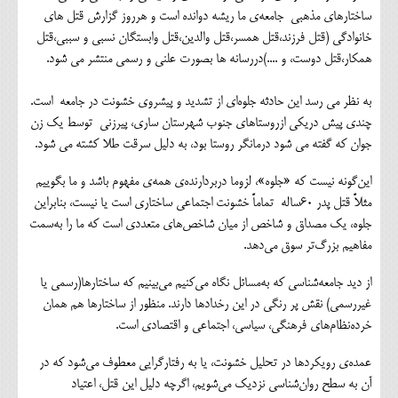
ساختارهای مذهبی جامعه‌ی ما ریشه دوانده است و هرروز گزارش قتل های
خانوادگی (قتل فرزند،قتل همسر،قتل والدین،قتل وابستگان نسبی و سببی،قتل
همکار،قتل دوست، و ....)دررسانه ها بصورت علنی و رسمی منتشر می شود.
به نظر می رسد این حادثه جلوه‌ای از تشدید و پیشروی خشونت در جامعه است.
چندی پیش دریکی ازروستاهای جنوب شهرستان ساری، پیرزنی توسط یک زن
جوان که گفته می شود درمانگر روستا بود، به دلیل سرقت طلا کشته می شود.
این‌گونه نیست که «جلوه»، لزوما دربردارنده‌ی همه‌ی مفهوم باشد و ما بگوییم
مثلاً قتل پدر ۶۰ساله تماماً خشونت اجتماعی ساختاری است یا نیست، بنابراین
جلوه، یک مصداق و شاخص از میان شاخص‌های متعددی است که ما را به‌سمت
مفاهیم بزرگ‌تر سوق می‌دهد.
از دید جامعه‌شناسی که به‌مسائل نگاه می‌کنیم می‌بینیم که ساختارها(رسمی یا
غیررسمی) نقش پر رنگی در این رخدادها دارند. منظور از ساختارها هم همان
خرده‌نظام‌های فرهنگی، سیاسی، اجتماعی و اقتصادی است.
عمده‌ی رویکردها در تحلیل خشونت، یا به رفتارگرایی معطوف می‌شود که در
آن به سطح روان‌شناسی نزدیک می‌شویم، اگرچه دلیل این قتل، اعتیاد