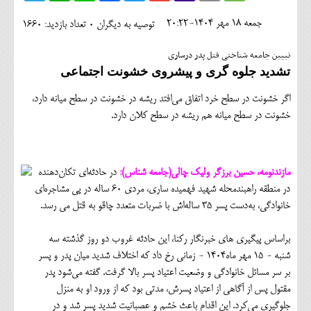
اجتماعی
جمعه 18 مهر 1404-20:22
توصیه به دیگران 0
تعداد بازدید: 1660
مهرورزان
تبیین جامعه شناختی قتل پدر درساری
کلینیک
تشدید جلوه‌ گری و پیشروی خشونت اجتماعی
حقوقی
اگر خشونت در سطح خرد اتفاق می‌افتد ریشه در خشونت در سطح میانه دارد،
خشونت در سطح میانه هم ریشه در سطح کلان دارد.
محیط زیست و گردشگری
فرهنگی و هنری
مازندنومه، حسین برزگر ولیک چالی(جامعه شناس):
در حادثه‌ای تکان‌دهنده
اقتصادی
در منطقه راهبندمحله شهید فهمیده ساری، مردی ۶۰ ساله در پی مشاجره‌ای
خانوادگی، به‌دست پسر ۳۵ ساله‌اش با ضربات متعدد چاقو به قتل می رسد.
سیاسی
خانه
براساس پیگیری های خبرنگار رکنا، این حادثه غروب دو روز گذشته سه
شنبه - ۱۵ مهر ماه۱۴۰۴ - زمانی رخ داد که اختلاف شدید میان پدر و پسر
بر سر مسائل خانوادگی و وضعیت اعتیاد پسر بالا گرفت. گفته می‌شود پدر
مقتول پس از آگاهی از اعتیاد پسرش، مدتی بود که از ورود او به منزل
جلوگیری می‌کرد. این اقدام باعث خشم و عصبانیت شدید پسر شد و در