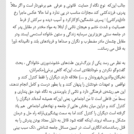
جالب این‌که نوع نگاه از حمایت قانونی و عرفی هم برخوردار است و اگر مثلاً
پدری، فرزندکشی کند مجازات مناسب در پی ندارد و اما حالا عکس ماجرا رخ
داد(پدرکشی) ؛ پسری خشمگین،کژکارکرد و آسیب دیده و سرکش از فرط
عصبانیت و شدت خشم و هیجان ناشی از ابتلا به مواد مخدر در مقابل پدر که
در جامعه سنتی عزیزترین سرمایه زندگی و ستون خانواده است،می ایستد ودر
مقابل چشمان مادر مضطرب و نگران و صداها و فریادهای بلند و ناامیدانه ،اورا
به قتل می رساند...
به نظر می رسد یکی از بزرگ‌ترین علت‌های خشونت‌ورزی خانوادگی ، بحث
گفت‌وگو نکردن و خودانتقادی است. این‌که گاهی برخی(حکمرانان،
نخبگان،والدین،شهروندان و ....) علاقه دارند دیگران را فقط کنترل کنند و
نواقص و تعهدات خودشان را پنهان کنند و یا بطور درست و کامل انجام ندهند،
این هم ریشه‌ی فرهنگی دارد و ناشی از باورمندی به نگاه خود حق پنداری و
بسط مَن فاعلی است تا مَن اجتماعی، یعنی این‌که همیشه آمده‌اند دیگران را
کنترل کنند و دراین میان بخش هایی از جامعه و نهادهای اجتماعی هم یاد
گرفته است دیگران را کنترل کنند اما به سمت پیشگیری،ارائه راه حل و درمان
مشکل و مساله نروند. اینکه گفته شود قاتل به دلیل معتاد بودن پدرش را به
قتل رساند،ساده انگاری است‌. در تببین مسائل جامعه شناختی ،تک سبب بینی