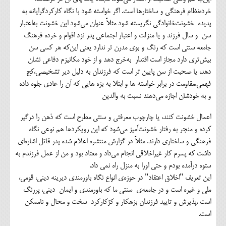
خرده‌نظام فرهنگی و ساختارها است. اگر خواسته شود با نگاه کارکردگرایانه به
پدیده خشونت‌خانوادگی نگریسته شود مثلاً عنوان می‌شود این خشونت به‌اعتبار
سن و سال فرزند و یا منزلت و اعتبار اجتماعی پدر نزد اقوام و خرده فرهنگ
جامعه سنتی است که رنگ و بوی مدرن تر ندارد یعنی این‌که هر کسی سن
بیش‌تری دارد مجاز است اقتدار به‌خرج دهد و از خود مکانیزم دفاعی نشان
دهد، یا صحبت از سن پایین تر است که فرزندان به دلیل دیر تشخیصی،کج
فهمی،مقاومت در برابر خواسته ها و ابتلا به بزه هایی که آن را عادی جلوه داده
و به خودشان اجازه می‌دهند نسبت به والدین
اعمال خشونت کنند، یا چارچوب معرفتی و سنتی مطرح است که ذهن را درگیر
کرده و منجر به رفتار خشونت‌آمیز می‌شود که این رویکردها هم نوعی نگاه
فرهنگی و ساختاری دارند. مثلاً در گزارش منتشره اعلام شده پدر قاتل اشاره‌ای
داشت که پسرم کار غیراخلاقی انجام می‌داد و معتاد بود و من از عمل فرزندم به
ستوه درآمده بودم و حتی اورا به منزل راه نمی داد.
این تعریف "اخلاق اعتقاد" در حوزه‌ی انواع نگاه باورمندی دیرینه دینی، قومی،
ملی و غیره است و در جامعه‌ی سنتی ما که باورمندی و ایمان دینی، پررنگ
است ،پذیرش و تایید فرزندان بزهکار و کژکارکرد سخت و محال و ناممکن
است.