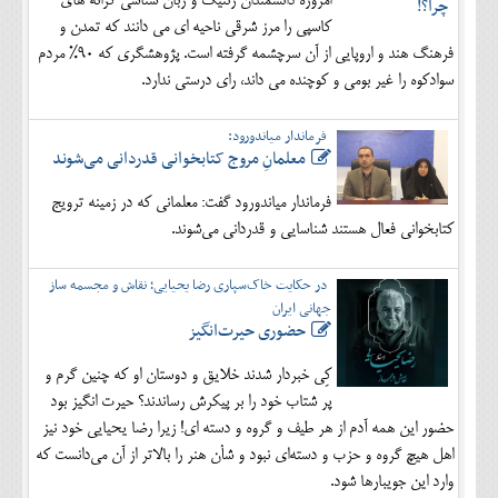
امروزه دانشمندان ژنتیک و زبان شناسی کرانه های
کاسپی را مرز شرقی ناحیه ای می دانند که تمدن و
فرهنگ هند و اروپایی از آن سرچشمه گرفته است. پژوهشگری که 90% مردم
سوادکوه را غیر بومی و کوچنده می داند، رای درستی ندارد.
فرماندار میاندورود:
معلمانِ مروج کتابخوانی قدردانی می‌شوند
فرماندار میاندورود گفت: معلمانی که در زمینه ترویج
کتابخوانی فعال هستند شناسایی و قدردانی می‌شوند.
در حکایت خاک‌سپاری رضا یحیایی؛ نقاش و مجسمه ساز
جهانی ایران
حضوری حیرت‌انگیز
کِی خبردار شدند خلایق و دوستان او که چنین گرم و
پر شتاب خود را بر پیکرش رساندند؟ حیرت انگیز بود
حضور این همه آدم از هر طیف و گروه و دسته ای! زیرا رضا یحیایی خود نیز
اهل هیچ گروه و حزب و دسته‌ای نبود و شأن هنر را بالاتر از آن می‌دانست که
وارد این جویبارها شود.