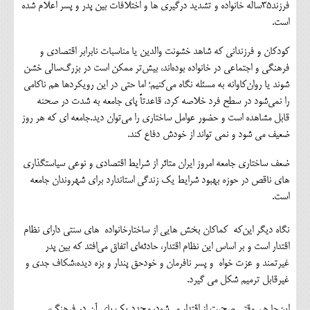
فرزند۳۵ساله خانواده و تشدید درگیری ها و اختلافات بین پدر و پسر اعلام شده
است.
کودکان و فرزندانی که شاهد خشونت والدین یا مناسبات نابرابر اقتصادی و
فرهنگی و اجتماعی در خانواده بوده‌اند، بیش‌تر ممکن است در بزرگ‌سالی خشن
شوند یا روان‌کاوانه به مسئله نگاه می‌کنیم؛ اما حتی در این رویکردها هم ناکامی
را نمی‌شود در سطح فرد خلاصه کرد، قاعدتاً پای جامعه به‌ شدت در صحنه
قابل مشاهده است و حضور عوامل ساختاری را می‌توان دید.جامعه ای که هر روز
ضعیف می شود و نمی تواند از خودش دفاع کند‌.
ضعف ساختاری جامعه امروز ایران متاثر از شرایط اقتصادی و نوعی سیاستگذاری
های ناقص در حوزه بهبود شرایط یک زندگی استاندارد برای شهروندان جامعه
است.
نگاه دیگر این‌که کماکان بخش هایی از ساختارخانواده های سنتی دارای نظام
اقتدار است و بر اساس این نظام اقتدار، حادثه‌ای اتفاق می‌افتد که بین پدر
غیرتمند و عزت خواه و پسر نافرمان و خودحق پندار و بزه دیده،شکاف جدی و
غیرقابل ترمیم شکل می گیرد.
این‌جا هم وقتی صحبت از اقتدار می‌شود، مجدد یک پای آن در فرهنگ،