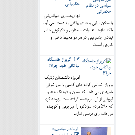
حکمرانی
نهادینه‌سازی دوراندیشی
با سخن‌سرایی و دستورپراکنی به دست نمی آید،
بلکه نیازمند تغییرات ساختاری و دگرگونی های
نهادی چندوجهی در هر دو محیط داخلی و
خارجی است؛.
گریزاز خاستگاه
نیاکانی خود، چرا؟!
امروزه دانشمندان ژنتیک
و زبان شناسی کرانه های کاسپی را مرز شرقی
ناحیه ای می دانند که تمدن و فرهنگ هند و
اروپایی از آن سرچشمه گرفته است. پژوهشگری
که 90% مردم سوادکوه را غیر بومی و کوچنده
می داند، رای درستی ندارد.
فرماندار میاندورود: