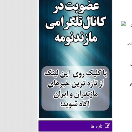
اده
ندران
ه
تازه ها