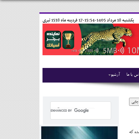
يکشنبه 18 مرداد 1405-15:54-
17 فردينه ماه 1538 تبری
س با ما
آرشیو
چاپی
ده که