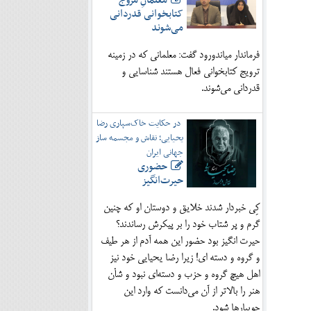
معلمانِ مروج
کتابخوانی قدردانی
می‌شوند
فرماندار میاندورود گفت: معلمانی که در زمینه
ترویج کتابخوانی فعال هستند شناسایی و
قدردانی می‌شوند.
در حکایت خاک‌سپاری رضا
یحیایی؛ نقاش و مجسمه ساز
جهانی ایران
حضوری
حیرت‌انگیز
کِی خبردار شدند خلایق و دوستان او که چنین
گرم و پر شتاب خود را بر پیکرش رساندند؟
حیرت انگیز بود حضور این همه آدم از هر طیف
و گروه و دسته ای! زیرا رضا یحیایی خود نیز
اهل هیچ گروه و حزب و دسته‌ای نبود و شأن
هنر را بالاتر از آن می‌دانست که وارد این
جویبارها شود.