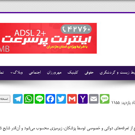
ط زیست و گردشگری
حقوقی
کلینیک
مهرورزان
اجتماعی
وبلاگ
تما
Telegram
WhatsApp
Line
Facebook
Twitter
Gmail
Yahoo
Email
Message
نسخه 
Mail
د بازدید: 1155
ج از تعرفه‌های دولتی و خصوصی توسط پزشکان، زیرمیزی محسوب می‌شود و آن‌قدر شایع ش