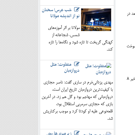
شب عرس؛ سخنان
د در
نو از اندیشه مولانا
مولانا بر اثر آموزه‌های
شمس، شجاعانه از
کهنگی گریخت تا تازه شود و نگاه‌ها را تازه
 سوخت
کند.
متفاوت؛ مثل
دروازه‌بان
نماینده مردم ساری و میاندورود با اشاره به بار تردد و ترافیکی که امسال به مازندران وارد شد، گفت: مازندران ۳ درصد راه‌های کشور را دارد اما قبل از ۶ ماه اخیر ۸
مهدی یزدانی‌خرم در ساری گفت: ناصر حجازی
با کیفیت‌ترین دروازه‌بان تاریخ ایران است،
دروازه‌بانی که مهاجم بود و گل هم زد. در آخرین
بازی که حجازی سرمربی استقلال بود،
قلعه‌نوعی علیه او کودتا کرد و موجب برکناریش
شد.
زیرمیزی‌ها روی