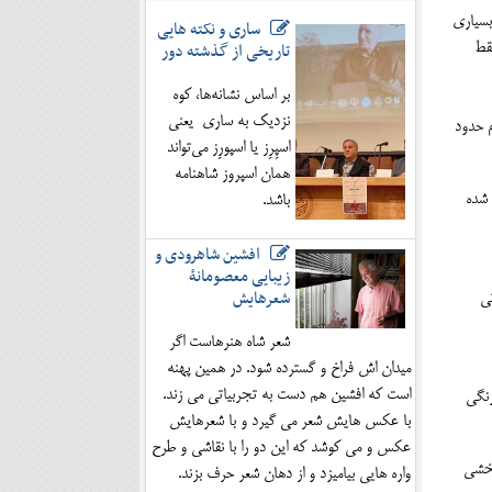
و بسیاری
ساری و نکته هایی
تاریخی از گذشته دور
قط
بر اساس نشانه‌ها، کوه
نزدیک به ساری یعنی
 حدود
اسپِرِز یا اسپورِز می‌تواند
همان اسپروز شاهنامه
 شده
باشد.
افشین شاهرودی و
زیبایی معصومانۀ
شعرهایش
تی
شعر شاه هنرهاست اگر
میدان اش فراخ و گسترده شود. در همین پهنه
است که افشین هم دست به تجربیاتی می زند.
رنگی
با عکس هایش شعر می گیرد و با شعرهایش
عکس و می کوشد که این دو را با نقاشی و طرح
بخشی
واره هایی بیامیزد و از دهان شعر حرف بزند.