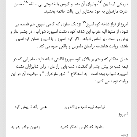
۱۸
۱۷
تاریخی فیما بین
، پذیرای آن نشد و کیوس با خشونتی بی سابقه
، ضمن
غارت مازندران به خود مختاری این ایالت خاتمه بخشید.
۱۹
امروز از فراز شاخه کوه اسپِرِز
نزدیک ساری که گاهی اسپورِز هم نامیده می
شود ، از منتها الیه مغرب این شاخه کوه ، دشت اسپیورد شوراب ، در چشم انداز و
پیش رو است . بر اساس شواهد ، اگر کوه اسپِرِز و یا اسپورز همان کوه اسپروز
باشد، روایت شاهنامه برایمان ملموس و واقعی جلوه می کند .
همان هنگام که رستم بر بالای کوه اسپروز اقامتی شبانه دارد ، ماجرایی که در
نیمه شب در پیش چشم او گذشت ، شب پایی زارعان ، برای شالیزاران دشت
اسپیورد شوراب بوده است . به اصطلاح ” شهر مازندران ” و موقعیت آن در این
روایت توجه می کنیم :
نیاسود تیره شب و پاک روز همی راند تا پیش کوه
اسپروز
بدانجا که کاوس لشگر کشید زدیوان جادو بدو بد
رسید