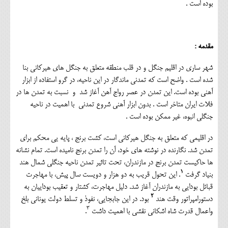
بوده است .
مقدمه :
شهر ساری در اقلیم جنگل و در قلب منطقه متعلق به جنگل های هیرکانی بنا
شده است . واضح است که تمدنی ماندگار در این ناحیه، در گرو استفاده از ابزار
آهنی بوده است. این تمدن در عصر رواج آهن آغاز شد و نسبت به تمدن ها در
فلات ایران متاخر است . بدون ابزار آهنی شروع تمدنی با اهمیت در ناحیه
جنگلی انبوه، غیر ممکن بوده است .
در اقلیمی که متعلق به جنگل هیرکانی است، کشت برنج ، پایه یی محکم برای
تمدن شد. نگارنده در نوشته های خود، آن را تمدن برنج نامیده است. تمام نشانه
ها حاکیست تمدن برنج در مازندران، تحت تاثیر تمدن ناحیه جنگلی شمال هند
۱
بنیاد گرفت
. این تحول قریب به دو هزار و دویست سال پیش، با مهاجرت
قبائل بودایی به مازندران آغاز شد. دلیل مهاجرت، کشتار و تعقیب بوداییان به
۲
دستورامپراتور وقت هند
بود. در این جابجایی، نفوذ و تسلط دولت یونانی بلخ
۳
واعمال قدرت شاه اشکانی نقشی با اهمیت داشت
.