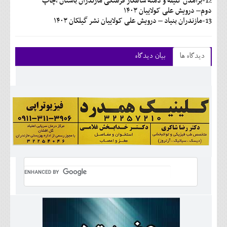
12-برآمدن کلیله و دمنه شاهکار فرهنگی مازندران باستان ،چاپ
دوم– درویش علی کولاییان ۱۴۰۳
13-مازندران بنیاد – درویش علی کولاییان نشر گیلکان ۱۴۰۳
دیدگاه ها
بیان دیدگاه