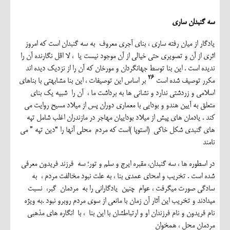
سه گنبدان ساری
یادگار از میان رفته ساری ، بنای آجری معروف به سه گنبدان است که امروز
اثری از آن و تصویری حتی خیالی از آن موجود نیست یا ، لا اقل نگارنده آن را
ندیده است . این بنا توسط جهانگردان و مورخان که آن را از نزدیک دیده اند
۲۶
مکرر توصیف شده است
بر اساس این توصیفات ، این بنا مشابهتی با بناهای
اسلامی و زردشتی ندارد و نشانی ها به برداشت ما ، آن را شبیه یک بنای
متعلق به آیین هندو و بودایی با معماری دوران پس از میلاد مسیح روایت می
کند . یادمان های پیش از میلاد بوداییان مهاجر در مازندران اغلب شامل تپه
های گنبدی شکل خاکی (استوپا )است که مردم محلی آنها را “دین تپه ” می
نامند
در اسطوره ها ، سه گنبدان، مقبره ایرج و سلم و تور؛ سه فرزند فریدون معرفی
شده است . تخریب و امحای عمدی بنا ، به علت نبود مخالفت مردم ، به
سادگی صورت میگرفت ، عوام چنین یادگارانی را به مردمان گبر، نسبت
میدادند و تخریب این آثار آن زمان با مانعی از سوی مردم روبرو نبود .به ویژه
نام فریدون و نام فرزندان او و ارتباطشان با این بنا ، با انگاره های مذهبی
مردمان محل ، همخوان