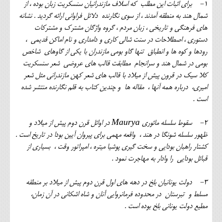
1- برای اثبات این مطلب که اسلاف مازندرانیان سنسکریت زبان بوده ، از
شمال هند به منطقه آمدند ، از سوی نگارنده دلائل فراوانی ارائه گردید . نشانه
های فرهنگی و تاریخی ، زبان مردم ، گروه واژگان مشترک و مشترکات
دستوری ، اصطلاحات در سنت شالی کاری و دامداری و نام اماکن قدیمی ،
رودها و کوه ها و انطباق تنها گاو بومی مازندران با یکی از گاوهای شاخص
بومی در شمال هند و سرانجام مطابقت قالب های عروضی شعر سنسکریت
کلا سیک در قرون پیش از میلاد با قالب های شعر کهن مازندرانی مثل شعر
امیری، درباره همه آنها ، مقاله ها و چندین کتاب به قلم نگارنده منتشر شده
است .
2- سقوط سلسله مائوری Maurya در اوائل قرن دوم پیش از میلاد و
ظهور سلسله شونگا در هند ، واقعه مهمی برای پیروان آیین بودا در تاریخ است .
کشتار راهبان بودایی و سخت گیری پوشیا میتره ، امپراتور وقت ، بسیاری از
قبائل بودایی را وادار به مهاجرت نمود .
3- دولت یونانیان بلخ در دهه های اول قرن دوم پیش از میلاد بر منطقه
مسلط و تبرستان در محدوده فرمانروایی آنان و شاه اشکانی در آن زمان،
مطیع دولت یونانی بلخ بوده است .