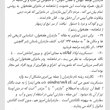
مازندران توسط کیوس یا همان کاوس ، با خشونتی بی اندازه و بی سابقه در
تاریخ ، همراه بوده است .این خشونت را شاهنامه در ماجرای هفتخوان به روشنی
تمام بیان می کند . مردم دگر آیین مازندران در ماجرایی که نفرت دینی
وتفاوت های آیینی در آن دخیل بود ، قتل عام شدند .
زن و کودک و مرد با دستوار نیافت از سر تیغ او زینهار
( شاهنامه- هفتخوان رستم )
19- برای دیدن تصاویر به مقاله " مازندران هفتخوان ، شناسایی تاریخی نام
ها و مکان ها " به صفحه 147 کتاب کشف مازندران باستان نشر گلچینی
1394 ، اثر نگارنده مراجعه فرمایید
20- -سنسکریت اولاد olAd به معنای اخراج و بیرون انداختن است . با
نگاه هرمنوتیک به نظر می رسد ، در شاهنامه ودر ماجرای هفتخوان این واژه ،
نام افسر مرزبانی است که ماموریت او، اخراج و جلوگیری از ورود افراد غیر مجاز
بوده است .
21- نگارنده ریشه نام مازندران را جمله یی امری متشکل از سه واژه
سنسکریت تصور می کند :aindra! mA zI داده های ایندرا را به عبث مگذار
! تلفظ آن نزدیک به اصطلاح "مازندر " یا " مزندر " است که در متن اوستا
نیز از آن یاد میشود . این جمله ، بشارتی آیینی در استفاه از زمین و آب و
سفارش به بیهوده نگذاشتن آنست . مازندرانیان امروز هم ، بدون کشت گذاشتن
شالیزار را گناه می پندارند .