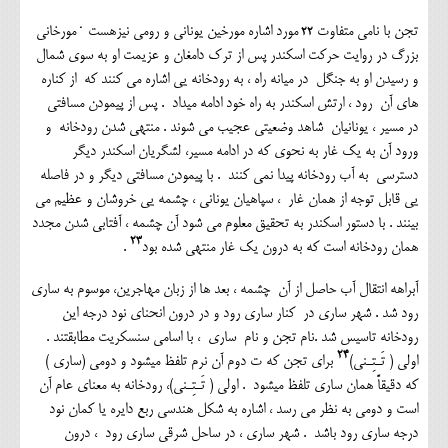
.
۲۲
تجن با نامی متفاوت
مورد اشاره مورخین یونانی و رومی نیزهست
مورخانی
بزرگ در روایت حرکت اسکندر پس از ترک دامغان و عزیمت او به سوی شمال
و رسیدن او به جنگل در میانه راه ، به رودخانه یی اشاره می کنند که از کناره
های آن رود ، ارتش اسکندر به راه خود ادامه میداد . پس از پیمودن مسافتی
در مسیر ، یونانیان شاهد وضعیتی عجیب می شوند . منتهی شدن رودخانه و
ورود آن به یک غار به نحوی که در ادامه مسیر، لشگریان اسکندر دیگر
دسترسی به آب رودخانه پیدا نمی کنند . با پیمودن مسافتی دیگر و در فاصله
یی قابل توجه از همان غار ، سپاهیان یونانی ، چشمه یی خروشان و عظیم می
بینند . با دستور اسکندر به تحقیق معلوم می شود آن چشمه ، آفتابی شدن مجدد
۲۳
همان رودخانه است که به درون یک غار منتهی شده بود
.
آبراهه انتقال آب حاصل از آن چشمه ، بعد ها از زبان مهاجرین، موسوم به ساری
رود شد . شهر ساری در کنار ساری رود و در درون انحنای نود درجه این
رودخانه تاسیس شد .نام تجن و نام ساری ، با اسامی سنسکریت مطابقتند .
۲۴
اولی ( تَـتِـنی)
برای تجن که ت دوم آن نرم تلفظ میشود و دومی (ساری )
که دقیقاً همان ساری تلفظ میشود . اولی ( تَـتِـنی)، رودخانه به معنای عام آن
است و دومی به نظر می رسد ، اشاره به شکل هندسی ربع دایره یا کمان نود
درجه ساری رود باشد . شهر ساری ، در ساحل شرقی ساری رود ، درون