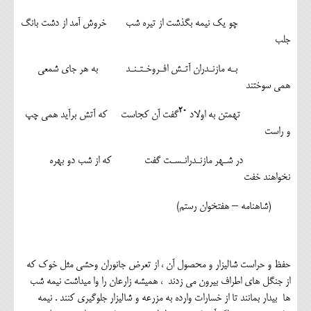
چو یک نیمه بگذشت از تیره شب خروش آمد از دشت بانگ
جلب
بـه مازنـدران آتـش افـروخـتـنـد به هر جای شمعی
همی سوختند
۲۰
تهمتن به اولاد
گفت آن کجاست که آتش برآید همی چپ
و راست
در شـهر مازنـدرانـسـت گفت که از شب دو بهره
نخواهند خفت
(شاهنامه – هفتخوان رستم)
حفظ و حراست شالیزار و محصول آن ، از تعرض جانوران وحشی مثل خوک که
از جنگل های اطراف بیرون می زدند ، همیشه زارعان را وا میداشت نیمه شب
ها بیدار بمانند تا از خسارات وارده به مزرعه و شالیزار جلوگیری کنند . نیمه