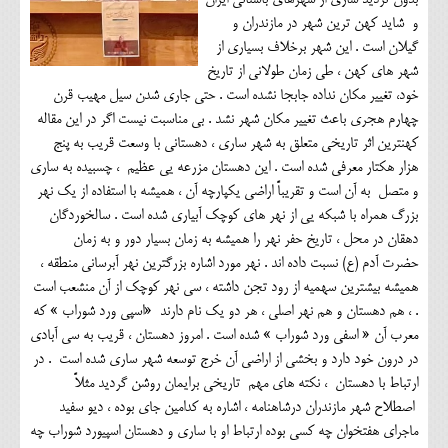
و شاید کهن ترین شهر در مازندران و
گیلان است . این شهر برخلاف بسیاری از
شهر های کهن ، طی زمان طولانی از تاریخ
خود، تغییر مکان نداده جابجا نشده است . حتی جاری شدن سیل مهیب قرن
چهارم هجری باعث تغییر مکان شهر نشد . بی مناسبت نیست اگر در این مقاله
کهنترین اثر تاریخی متعلق به شهر ساری ، دهستانی با وسعت قریب به پنج
هزار هکتار معرفی شده است . این دهستان مزرعه یی عظیم ، چسبیده به ساری
و متصل به آن است و تقریباً اراضی یکپارچه آن ، همیشه با استفاده از یک نهر
بزرگ همراه با شبکه یی از نهر های کوچک آبیاری شده است . سالخوردگان
دهقان در محل ، تاریخ حفر نهر را همیشه به زمان بسیار دور و به زمان
حضرت آدم (ع) نسبت داده اند . نهر مورد اشاره بزرگترین نهر آبرسانی منطقه ،
همیشه بیشترین سهمیه از رود تجن داشته ، سی نهر کوچک از آن منشعب است
. ، هم دهستان و هم نهر اصلی ، هر دو یک نام دارند «اسپی ورد شوراب » که
معرب آن « اسفی ورد شوراب » شده است . امروز دهستان ، قریب به سی آبادی
در درون خود دارد و بخشی از اراضی آن خرج توسعه شهر ساری شده است . در
ارتباط با دهستان ، نکته های مهم تاریخی برایمان روشن گردید مثلاً
اصطلاح شهر مازندران درشاهنامه ، اشاره به کدامین جای بوده ، دیو سفید
ماجرای هفتخوان چه کسی بوده ارتباط او با ساری و دهستان اسپیورد شوراب چه