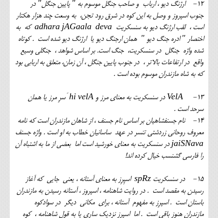
12- ارژنگ دیو ، ارباب و صاحب جنگل موسوم به " پایین جنگل" در
جنوب اسپروز و وصل به این کوه در شرق رود تجن، به وسعت چند هزار هکتار
است ، لقب ارژنگ دیو به سنسکریت adhara jAGaala deva که به
اختصار " ادره جنگ دیو " همان ارجنگ دیو یا ارژنگ دیو شده است . کوتاه
شده واژه جنگل در سنسکریت، جنگ است. بر اساس شواهد ، جنگلی وسیع
واقع در ارتفاعات بالاتر ، در جنوب پایین جنگل ، آن زمان، متعلق به اربابی بود
که به شاه مازندران موسوم بوده است .
13- VelA در سنسکریت به معنای مرز و hi velA َسرِ مرز یا همان
سرحد است .
14- نام جسنفشاهیان بر اساس نام جسنف ، از شاهان مازندران است که نامه
معروف روحانی زردشتی تنسر در عهد ساسانیان خطاب به او است . واژه جسنف
jaiSNava در سنسکریت به معنای خورشید است اما بعضی از ما به اشتباه آن
را فارسی گشنسب خیال کرده اند!
15- در سنسکریت spRz اسپِرِز به معنای آستانه ، یعنی جایی که آغاز
رسیدن به مقصد است . در روایت شاهنامه ، اسپروز ، آستانه رسیدن به مازندران
باستان است . اسپرِز به مفهوم آستانه ، برای مکانی دیگر در سوادکوه
مازندران هنوز باقی است . اما اسپرز نزدیک ساری یا به قول شاهنامه ، کوه