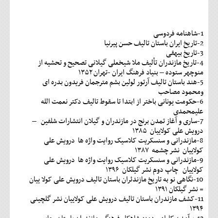
1-شاهنامه فردوسی
2-تاریخ ایران باستان تالیف حسن پیرنیا
3-تاریخ بیهقی
4-تاریخ مازندران تألیف ملا شیخعلی گیلانی تصحیح و تحشیه از
منوچهر ستوده – بنیاد فرهنگ ایران -تهران ۱۳۵۲
5-هند باستان تالیف آرتور لولین بشم مترجمان فریدون بدره ای
ومحمود مصاحب
6-حکومت یونانی باختر از ابتدا تا سقوط تالیف دکتر نعمت الله
علیمحمدی
7-ساری و آغاز تمدن برنج در مازندران و گیلان انتشارات شلفین –
درویش علی کولاییان ۱۳۸۵
8-مازندرانی و سنسکریت کلاسیک روایت واژه ها درویش علی
کولاییان نشر چشمه ۱۳۸۷
9-مازندرانی و سنسکریت کلاسیک روایت واژه ها درویش علی
کولاییان چاپ دوم نشر گیلکان ۱۳۹۶
10-نگاهی نو به تاریخ مازندئران باستان تالیف درویش علی کولا ییان
= نشر گیلکان ۱۳۹۱
11-کشف مازندران باستان تالیف درویش علی کولاییان نشر گلچینی
۱۳۹۴