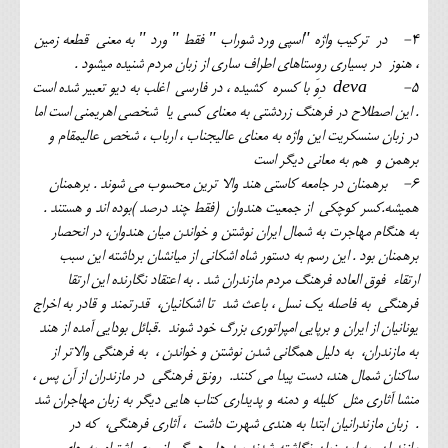
4- در ترکیب واژه "اسپی ورد شوراب " فقط " ورد " به معنی قطعه زمین
، هنوز در بسیاری روستاهای اطراف ساری از زبان مردم شنیده میشود .
5- deva دِوَ با کسره کشیده ، در فارسی اغلب به دیو تعبیر شده است
. این اصطلاح در فرهنگ زردشتی به معنای کسی یا شخصی اهریمنی است اما
در زبان سنسکریت این واژه به معنای عالیجناب ، ارباب ، شخص عالیمقام و
برهمن و هم به معانی دیگر است
6- برهمنان در جامعه کاستی هند والا ترین محسوب می شوند . برهمنان
همیشه.کسر کوچکی از جمعیت هندوان (فقط چند درصد )بوده اند و هستند .
به هنگام مهاجرت به شمال ایران نوشتن و خواندن میان هندوان، در انحصار
برهمنان بود . این رسم به دستور شاه اشکانی از میانشان برداشته این سبب
ارتقاء فوق العاده فرهنگ مردم مازندران شد . به اعتقاد نگارنده این ارتقا
فرهنگی به فاصله یک نسل ، باعث شد تا اشکانیان، قدرتمند و قادر به اخراج
یونانیان از ایران و برپایی امپراتوری بزرگ خود شوند .قبائل بودایی آمده از هند
به مازندران، به دلیل همگانی شدن نوشتن و خواندن ، به فرهنگی والاتر از
ساکنان شمال هند، دست پیدا می کنند. رونق فرهنگی در مازندران از آن پس ،
منشا آثاری مثل کلیله و دمنه و پدیداری کتاب هایی دیگر به زبان مهاجران شد
. زبان مازندرانیان ابتدا به هندی شهرت داشت ، آثاری فرهنگی، که در