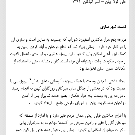
علی کولا ییان – نشر گیلکان ۱۳۹۱
قدمت شهر ساری
مزرعه پنج هزار هکتاری اسفیورد شوراب که چسبیده به ساری است و ساری آن
را در کنار خود دارد ، زمانی بنیاد شد که قطع درختان و آباد کردن زمین به
کمک ابزار آهنی امکان پذیر گردید . این پروژه عظیم ، بطور حتم ، اعمال قدرت
از سوی حکومت وقت ، پشتوانه آن بوده است. کاری مشابه ، حتی با استفاده از
امکانات مدرن آسان نخواهد بود .
۷
ایجاد دشتی با چنان وسعت با شبکه پیچیده آبرسانی متعلق به آن
، پروژه یی با
اهمیت بود که در بخشی از جنگل های هیرکانی روزگاران کهن به انجام رسید
. مزرعه یی به وسعت پنج هزار هکتار ، بطور عمده شالیزار پس از آمدن
مهاجران سنسکریت زبان ، با اجرای طرحی جامع ، ایجاد گردید .
با اخراج ساکنین قبلی یعنی همان مردم فقیر مارد و یا آمارد از منطقه که
۸،
مورخان آنان را فقیر و راهزن معرفی می کنند
مهاجرت به مازندران برای
سکونت مهاجران امکانپذیر گردید . زمان این تحول دهه های اول قرن دوم