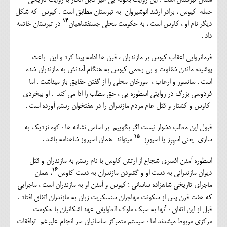
حمله کیوس ، برادر ارشد انوشیروان به تبرستان مطابق است . کیوس که شکل
۱۴
دیگر نام او ، کاوس است ، به حکومت محلی جسنفشاهیان
در تبرستان خاتمه
داد .
فرمانروایی اعقاب کیوس بر مازندران ، قرن ها ادامه پیدا کرد و این باعث
پوشیده ماندن شقاوت و بی رحمی کیوس به هنگام آمدنش به مازندران شده
است . سانسور و ارعاب ، مورخان محلی را از گفتن حقایق باز میداشت . اما
فردوسی بزرگ در روایتی اسطوره یی ، حق مطلب را ادا می کند . او بیخردی
کاوس و کشتار و قتل عام مردم مازندران را در هفتخوان رستم آورده است .
قبول این مطلب دشوار نیست اگر بگوییم بر اساس نشانه ها ، کوه نزدیک به
۱۵
ساری یعنی اسپِرِز یا اسپورِز
میتواند همان اسپروز شاهنامه باشد .
اسطوره آمدن افسری شجاع از ارتش کاوس با نام رستم به مازندران و قتل
۱۶
دیوان مازندرانی به دست او و گشودن مازندران به دست کاوس
، همان
ماجرای تاریخی شاهزاده ساسانی ؛ کیوس و آمدن او به مازندران است ، ماجرایی
که هفت قرن پس از سکونت مهاجران سنسکریت زبان به مازندران اتفاق افتاد .
قبل از این اتفاق ، آنها به سبک ملوک الطوایفی عهد اشکانیان با حکومت
مرکزی مربوط میشدند اما ، سیستم متمرکز ساسانیان سر انجام علیرغم توافقات