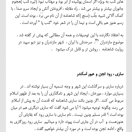
های شب به ویژه اگر آسمان پوشیده از ابر بود و مهتاب نبود (تیره شب )هجوم
جانوران بیشتر و بیشتر می شد . راه مقابله ، افروختن آتش و ایجاد سرو صدا ، با
کمک آلاتی شبیه جَلَب (سنج )که شاهنامه از آن نام می بَرَد ، بوده است. این
رسم هنوز هم باقی است و نیما آن را در شعر خود “شب پا ” آورده است .
به اعتقاد نگارنده با این توصیفات و همه آن مطالبی که پیش تر گفته شد ،
۲۱
موضوع مازندران
، سرحدش با ایران ، شهر مازندران و نیز دیو سپید در
روایت شاهنامه ، روشن تر و قابل درک میشود .
ساری ، رود تجن و عبور اسکندر
درباره ساری و سرگذشت این شهر و وجه تسمیه آن بسیار نوشته اند . در
بسیاری موارد ، مورخان ، ایجاد این شهر و نامگذاری آن را به بعد از ظهور اسلام
مربوط می کنند . اگر چنین باشد ساری شاهنامه که قدمت آن به پیش از اسلام
می رسد چگونه توجیه میشود ؟ آیا می شود گفت که ساری دیگری هم در میان
بوده است ؟ قدر مسلم چنین نیست . نام ساری با ساری رود که بقایای آن
هنوزهست و آب در آن جاری است پیوند دارد و میدانیم ساری رود روزگاری به
واقع ، ادامه تجن بوده است و در مورد آن بیشتر خواهیم گفت .