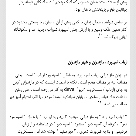
۹
پیش از میلاد ست؛ همان عصری که اشک پنجم
شاه اشکانی فرمانبردار
یونانیان بلخ و پایتختش دامغان بود .
بر اساس شواهد ، همان زمان یا کمی پیش از آن ، ساری با وسعتی محدود در
کنار همین ملک وسیع و با ارزش یعنی اسپیورد شوراب ، پدید آمد و سکونتگاه
۱۰
اربابی بزرگ شد
.
ارباب اسپیورد ، مازندران و شهر مازندران
در زبان مازندرانی ارباب اسپه ورد به شکل ” اسپه ورد ارباب ” است . یعنی
مضافً الیه بر مضاف مقدم است . نکته با اهمیت اینست که در مازندرانی کهن
به جای (ارباب ) سنسکریت “دیو” deva به کار می رفته است . حتی زمان
سلطنت شاه عباس صفوی ، اربابان سوادکوه توسط مردم ، با لقب احترام آمیز دیو
۱۱
خطاب می شدند
.
” ارباب اسپه ورد ” به مازندرانی میشود “اسپه ورد ارباب ” یا همان ” اسپه ورد
دیو” ، کوتاه آن “اسپه دیو ” میشود .” اسپه دیو ” در شاهنامه و از زبان
فردوسی و بنا به ضرورت شعری ، ” دیو سفید ” نوشته شد اما ، سنسکریت