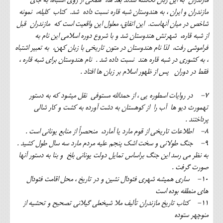
مازندران به این زبان نگاشته شدند بعد ها، همگی از روی اشتباه، به جای
مازندران و ایران ، به هندوستان شبه قاره نسبت داده شد. کتاب کلیله، نمونه
شاخص در میان آنهاست. این اتفاق، معلول این واقعیت است که مازندران قبل
از شبه قاره، شهرتش هندوستان شد و با شروع دوره اسلامی این نام به
فراموشی رفت، لذا نام هندوستان در متون تاریخی با زبان کهن، به تعبیر اشتباه
، به کشوری در شبه قاره هند نسبت داده شد . نام هندوستان برای شبه قاره ،
فقط در دوران پس از ظهور اسلام بر زبان ها افتاد .
7- در روایات اسطوره یی ، از حمدالله مستوفی نقل میشود که به دستور
تهمورث دیو ها آب را از کوهستان به دشت آورده به کشت و کار شالی
پرداختند .
8- اطلاعات تاریخی از قوم مارد یا آمارد، منحصراً از منابع یونانی است .
9- جنگ طولانی و سخت اشک پنجم علیه مردم مارد سه سال طول کشید .
به نظر می رسد این جنگ براساس تمایل دولت یونانی بلخ و بنا به دستور آنها
صورت گرفت .
10- ساری همیشه شهری فئودال نشین و در تاریخ ، محل اقامت فئودال
های منطقه بوده است
11- کتاب تاریخ مازندران تألیف ملا شیخعلی گیلانی تصحیح و تحشیه از
منوچهر ستوده