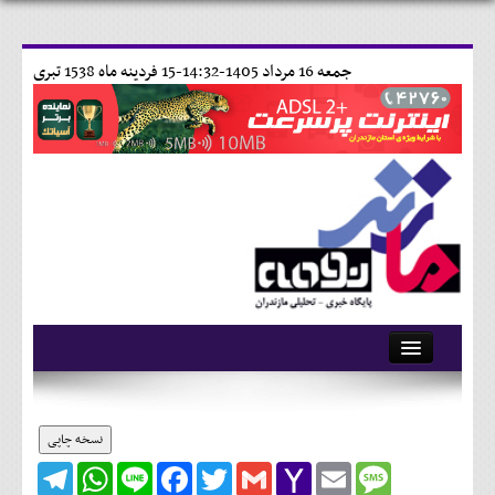
جمعه 16 مرداد 1405-14:32-
15 فردينه ماه 1538 تبری
آرشیو
تماس با ما
نسخه چاپی
Telegram
WhatsApp
Line
Facebook
Twitter
Gmail
Yahoo
Email
Message
وبلاگ
Mail