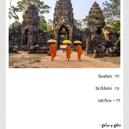
۲۷- brahm
۲۸- brAhmi
۲۹ – uttAra
منابع و مراجع :