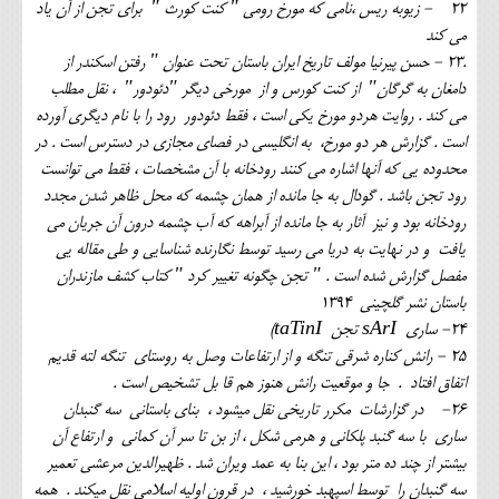
22 - زیوبه ریس ،نامی که مورخ رومی " کنت کورث " برای تجن از آن یاد
می کند
.23 - حسن پیرنیا مولف تاریخ ایران باستان تحت عنوان " رفتن اسکندر از
دامغان به گرگان" از کنت کورس و از مورخی دیگر "دئودور" ، نقل مطلب
می کند . روایت هردو مورخ یکی است ، فقط دئودور رود را با نام دیگری آورده
است . گزارش هر دو مورخ، به انگلیسی در فصای مجازی در دسترس است . در
محدوده یی که آنها اشاره می کنند رودخانه با آن مشخصات ، فقط می توانست
رود تجن باشد . گودال به جا مانده از همان چشمه که محل ظاهر شدن مجدد
رودخانه بود و نیز آثار به جا مانده از آبراهه که آب چشمه درون آن جریان می
یافت و در نهایت به دریا می رسید توسط نگارنده شناسایی و طی مقاله یی
مفصل گزارش شده است . " تجن چگونه تغییر کرد " کتاب کشف مازندران
باستان نشر گلچینی 1394
24- ساری sArI تجن taTinI)
25 - رانش کناره شرقی تنگه و از ارتفاعات وصل به روستای تنگه لته قدیم
اتفاق افتاد . جا و موقعیت رانش هنوز هم قا بل تشخیص است .
26- در گزارشات مکرر تاریخی نقل میشود ، بنای باستانی سه گنبدان
ساری با سه گنبد پلکانی و هرمی شکل ، از بن تا سر آن کمانی و ارتفاع آن
بیشتر از چند ده متر بود ، این بنا به عمد ویران شد . ظهیرالدین مرعشی تعمیر
سه گنبدان را توسط اسپهبد خورشید ، در قرون اولیه اسلامی نقل میکند . همه