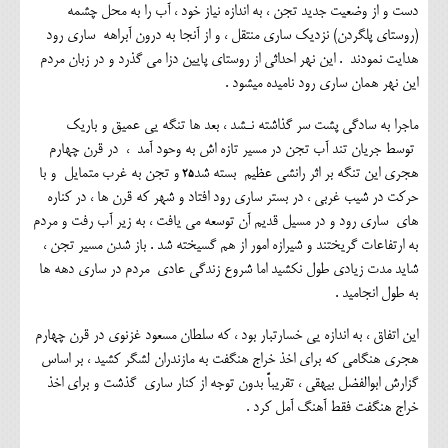
دست و از وضعیت جدید تجن ، به اندازه نیاز خود ، آب را به محل چشمه
(روستای پلگردن) نزدیک ساری منتقل ، و از آنجا به درون آبراهه ساری رود
هدایت نمودند . این نهر احداثی از روستای پایین دزا می گذرد و در زبان مردم
این نهر همان ساری رود نامیده میشود .
ماجرا به سادگی پشت سر گذاشته نـشد ، بعد ها تنگه یی عمیق و باریک
توسط جریان تند آب تجن در مسیر تازه اش به وحود آمد ، در قرن چهارم
۲۵
هجری این تنگه بر اثر رانشی عظیم بسته شد
و تجن به غرب متمایل و با
حرکت در شیب غربی ، در بستر ساری رود افتاد و شهر که قرن ها ، در کناره
های ساری رود و در مسیل قدیم آن توسعه می یافت ، به زیر آب رفت و مردم
به ارتفاعات گریختند و شیرازه امور از هم گسیخته شد . باز شدن مسیر تجن ،
شاید مدت زیادی طول نکشید اما شروع زندگی عادی مردم در ساری دهه ها
به طول انجامید .
این اتفاق ، به اندازه یی خسارتبار بود ، که سلطان مسعود غزنوی در قرن چهارم
هجری هنگامی که برای اخذ خراج هنگفت به مازندران لشگر کشید ، بر اساس
گزارش ابوالفضل بیهقی ، تقریباً بدون توجه از کنار ساری گذشت و برای اخذ
خراج هنگفت فقط آهنگ آمل کرد .