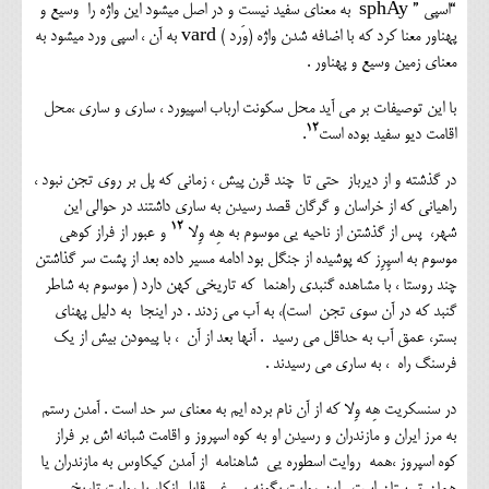
“اسپی ” sphAy به معنای سفید نیست و در اصل میشود این واژه را وسیع و
پهناور معنا کرد که با اضافه شدن واژه (وَرد ) vard به آن ، اسپی ورد میشود به
معنای زمین وسیع و پهناور .
با این توصیفات بر می آید محل سکونت ارباب اسپیورد ، ساری و ساری ،محل
۱۲
اقامت دیو سفید بوده است
.
در گذشته و از دیرباز حتی تا چند قرن پیش ، زمانی که پل بر روی تجن نبود ،
راهیانی که از خراسان و گرگان قصد رسیدن به ساری داشتند در حوالی این
۱۲
شهر، پس از گذشتن از ناحیه یی موسوم به هِه وِلا
و عبور از فراز کوهی
موسوم به اسپِرِز که پوشیده از جنگل بود ادامه مسیر داده بعد از پشت سر گذاشتن
چند روستا ، با مشاهده گنبدی راهنما که تاریخی کهن دارد ( موسوم به شاطر
گنبد که در آن سوی تجن است)، به آب می زدند . در اینجا به دلیل پهنای
بستر، عمق آب به حداقل می رسید . آنها بعد از آن ، با پیمودن بیش از یک
فرسنگ راه ، به ساری می رسیدند .
در سنسکریت هِه وِلا که از آن نام برده ایم به معنای سر حد است . آمدن رستم
به مرز ایران و مازندران و رسیدن او به کوه اسپروز و اقامت شبانه اش بر فراز
کوه اسپروز ،همه روایت اسطوره یی شاهنامه از آمدن کیکاوس به مازندران یا
همان تبرستان است . این روایت بگونه یی غیر قابل انکار با روایت تاریخی