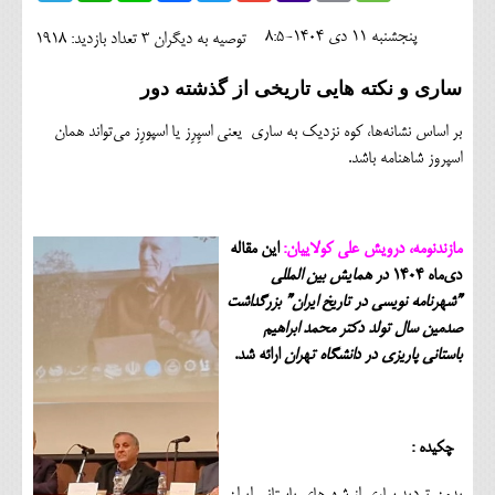
اجتماعی
پنجشنبه 11 دی 1404-8:5
توصیه به دیگران 3
تعداد بازدید: 1918
مهرورزان
ساری و نکته هایی تاریخی از گذشته دور
کلینیک
بر اساس نشانه‌ها، کوه نزدیک به ساری یعنی اسپِرِز یا اسپورِز می‌تواند همان
حقوقی
اسپروز شاهنامه باشد.
محیط زیست و گردشگری
فرهنگی و هنری
مازندنومه، درویش علی کولاییان:
این مقاله
دی‌ماه 1404
در همایش بین المللی
اقتصادی
”شهرنامه نویسی در تاریخ ایران” بزرگداشت
صدمین سال تولد دکتر محمد ابراهیم
سیاسی
باستانی پاریزی در دانشگاه تهران
ارائه شد.
خانه
چکیده :
بدون تردید ساری از شهرهای باستانی ایران