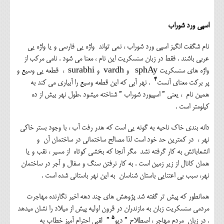
اسپی ورد شوراب
نام شگفت انگیز اسپی ورد شوراب ، نمی تواند واژه یی فارسی و یا واژه یی
عربی باشند . فقط در زبان سنسکریت این نام ، معنا می شود . نامی مرکب از
واژه های سنسکریت sphAy و vardh و surabhi ، قطعه یی وسیع و
۴
پر برکت معنای آنست
. نهر آبی که این قطعه وسیع را آبیاری می کند به
همین نام ، یعنی ” اسپیورد شوراب ” شناخته میشود .طول نهر بیش از ده
کیلومتر است .
دانه بندی خاک ناحیه به گونه یی است که هدر رفت آب ، با وجود بستر خاکی
نهر ، در کمترین حد خود است لذا مصالح ساختمانی در ساختمان آن و
انشعاباتش به کار گرفته نشد مگر آنجا که بخشی کوتاه از مسیر ، نقب و یا
همان کانال از زیر زمین است . به کار نرفتن سنگ و سفال و آجر در ساختمان
نهر، سبب بی اعتنایی باستان شناسان به این نهر باستانی شده است .
همانطور که پیش تر گفته شد پژوهش های چند دهه اخیر نگارنده مهاجرت
مردمی سنسکریت زبان به مازندران در قرون اولیه پیش از میلاد را نشان میدهد
۵
. در زبان مردم مهاجر ، اصطلاح ” دیو
” لقبی احترام آمیز خطاب به