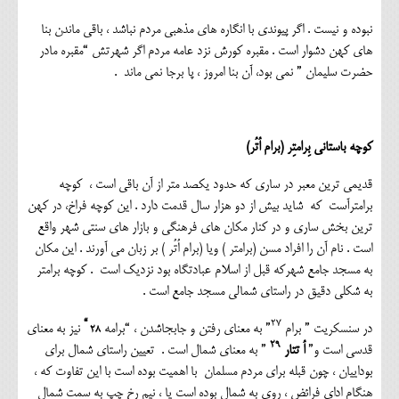
نبوده و نیست . اگر پیوندی با انگاره های مذهبی مردم نباشد ، باقی ماندن بنا
های کهن دشوار است . مقبره کورش نزد عامه مردم اگر شهرتش “مقبره مادر
حضرت سلیمان ” نمی بود، آن بنا امروز ، پا برجا نمی ماند .
کوچه باستانی بِرامتِر (برام اُتُر)
قدیمی ترین معبر در ساری که حدود یکصد متر از آن باقی است ، کوچه
برامترآست که شاید بیش از دو هزار سال قدمت دارد . این کوچه فراخ، در کهن
ترین بخش ساری و در کنار مکان های فرهنگی و بازار های سنتی شهر واقع
است . نام آن را افراد مسن (برامتر ) ویا (برام اُتُر ) بر زبان می آورند . این مکان
به مسجد جامع شهرکه قبل از اسلام عبادتگاه بود نزدیک است . کوچه برامتر
به شکلی دقیق در راستای شمالی مسجد جامع است .
۲۸ “
۲۷
در سنسکریت ” برام
” به معنای رفتن و جابجاشدن ، “برامه
نیز به معنای
۲۹
قدسی است و”
اُ تتار
” به معنای شمال است . تعیین راستای شمال برای
بوداییان ، چون قبله برای مردم مسلمان با اهمیت بوده است با این تفاوت که ،
هنگام ادای فرائض ، روی به شمال بوده است یا ، نیم رخ چپ به سمت شمال