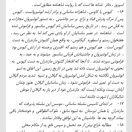
اسپروز ، حائز نشانه ها است که با روایت شاهنامه مطابق است .
16- کیوس یا کاوس ، شاهزاده ساسانی و برادر ارشد انوشیروانست . کیوس
پس از مرگ پدرش قباد و نزاع بر سر جانشینی ، به دستور انوشیروان مجازات و
به قتل می رسد . در تاریخ رسمی ساسانیان نام کیوس سانسور و فراموش شده
است . شاهنامه در عصر ساسانیان از او یادی نمی کند اما به نظر می رسد ،
هفتخوان رستم و اسطوره کیکاوس ، به واقع همان گشودن مازندران به دست
کیوس است . هم کیوس و هم رستم که افسری برجسته در ارتش کیوس بود
، در زمان انوشیروان و جانشینانش قربانی سانسور میشوند و به عمد ، به
فراموشی سپرده شدند . تا آنجا که افتخار گشودن مازندران به دست کیوس به
نحوی به انوشیروان نسبت داده شد یعنی در تاریخ رسمی این اتفاق به اسم
انوشیروان نگاشته به شکل آمدن انوشیروان به گیلان و تنبیه شدید مردم گیلان
به دست او تعبیر شد. فراموش نشود ، زمان ساسانیان گیلان هنوز چندان
آبادان نیست ونکته اینست که مازندران خود از دیر باز به گیلان ( موطن
شالیکاران ) شهرت داشته است .
17- در ابتدای تاسیس سلسله ساسانی ، موسس این سلسله پذیرفت که
مازندران یا همان تبرستان ،به شیوه سابق ، ملوک الطوائفی و خودمختار باقی
بماند گرچه بعد ها جانشینان به این توافق وفادار نماندند .
18- مطالبه خراج بیش از حد تحمل و سپس خلع ید از حکام محلی