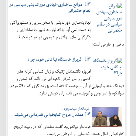
موانع ساختاری-نهادی دوراندیشی سیاسی در
نظام حکمرانی
نهادینه‌سازی دوراندیشی با سخن‌سرایی و دستورپراکنی
به دست نمی آید، بلکه نیازمند تغییرات ساختاری و
دگرگونی های نهادی چندوجهی در هر دو محیط
داخلی و خارجی است؛.
گریزاز خاستگاه نیاکانی خود، چرا؟!
امروزه دانشمندان ژنتیک و زبان شناسی کرانه های
کاسپی را مرز شرقی ناحیه ای می دانند که تمدن و
فرهنگ هند و اروپایی از آن سرچشمه گرفته است. پژوهشگری که 90% مردم
سوادکوه را غیر بومی و کوچنده می داند، رای درستی ندارد.
فرماندار میاندورود:
معلمانِ مروج کتابخوانی قدردانی می‌شوند
فرماندار میاندورود گفت: معلمانی که در زمینه ترویج
کتابخوانی فعال هستند شناسایی و قدردانی می‌شوند.