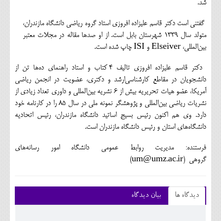
شد.
گفتني است دكتر قاسم عليزاده افروزي استاد گروه رياضي دانشگاه مازندران،
متولد سال 1339 شهرستان بابل است. از او صدها مقاله در مجلات معتبر
بين‌المللي، Elseiver و ISI چاپ شده است.
دكتر قاسم عليزاده افروزي تاليف 4 كتاب و استاد راهنماي ده‌ها تن از
دانشجويان در مقاطع كارشناسي‌ارشد و دكتري، عضويت در انجمن رياضي
آمريكا، عضو هيات تحريريه بيش از 6 نشريه بين‌المللي و داوري تعداد زيادي از
نشريات رياضي بين‌المللي و پژوهشگر نمونه ملي در سال 85 را در كارنامه خود
دارد. وي هم اكنون رئيس بسيج اساتيد دانشگاه مازندران، رئيس اتحاديه‌
دانشگاه‌هاي استان و رئيس دانشگاه مازندران است.
فرستنده: مديريت روابط عمومي دانشگاه امور رسانه‌هاي
گروهي (um@umz.ac.ir)
دیدگاه ها
بیان دیدگاه