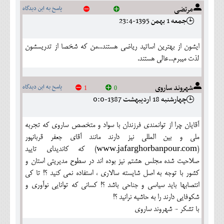
مرتضی
پاسخ به این دیدگاه
جمعه 1 بهمن 1395-23:4
ایشون از بهترین اساتید ریاضی هستند...من که شخصا از تدریسشون
لذت میبرم...عالی هستند.
شهروند ساروی
پاسخ به این دیدگاه
1
0
چهارشنبه 18 ارديبهشت 1387-0:0
آقایان چرا از توانمندی فرزندان با سواد و متخصص ساروی که تجربه
ملی و بین المللی نیز دارند مانند آقای جعفر قربانپور
(www.jafarghorbanpour.com) که کاندیدای تایید
صلاحیت شده مجلس هشتم نیز بوده اند در سطوح مدیریتی استان و
کشور با توجه به اصل شایسته سالاری ، استفاده نمی کنید ؟! تا کی
انتصابها باید سیاسی و جناحی باشد ؟! کسانی که توانایی نوآوری و
شکوفایی دارند را به حاشیه نرانید ؟!
با تشکر - شهروند ساروی