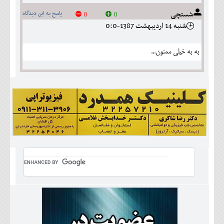
شستچی
پاسخ به این دیدگاه
0
0
شنبه 14 ارديبهشت 1387-0:0
به به خیلی ممنون...