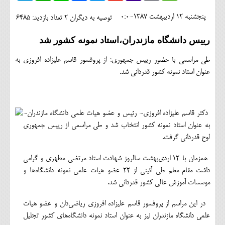
اجتماعی
پنجشنبه 12 ارديبهشت 1387-0:0
توصیه به دیگران 2
تعداد بازدید: 6485
مهرورزان
رييس دانشگاه مازندران،استاد نمونه كشور شد
کلینیک
طي مراسمي با حضور رييس جمهوري؛ از پروفسور قاسم عليزاده افروزي به
حقوقی
عنوان استاد نمونه كشور قدرداني شد.
محیط زیست و گردشگری
فرهنگی و هنری
دكتر قاسم عليزاده افروزي- رئيس و عضو هيات علمي دانشگاه مازندران-
به عنوان استاد نمونه كشور انتخاب شد و طي مراسمي از رييس جمهوري
اقتصادی
لوح قدرداني گرفت.
سیاسی
همزمان با 12 اردي‌بهشت سالروز شهادت استاد مرتضي مطهري و گرامي
داشت مقام معلم طي آئيني از 22 عضو هيات علمي نمونه دانشگاه‌ها و
خانه
موسسات آموزش عالي كشور قدرداني شد.
در اين مراسم از پروفسور قاسم عليزاده افروزي رياضي‌دان و عضو هيات
علمي دانشگاه مازندران نيز به عنوان استاد نمونه دانشگاه‌هاي كشور تجليل