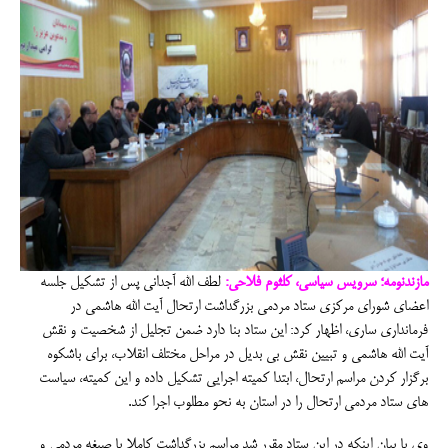
مازندنومه؛ سرویس سیاسی، کلثوم فلاحی:
لطف الله آجدانی پس از تشکیل جلسه
اعضای شورای مرکزی ستاد مردمی بزرگداشت ارتحال آیت الله هاشمی در
فرمانداری ساری، اظهار کرد: این ستاد بنا دارد ضمن تجلیل از شخصیت و نقش
آیت الله هاشمی و تبیین نقش بی بدیل در مراحل مختلف انقلاب، برای باشکوه
برگزار کردن مراسم ارتحال، ابتدا کمیته اجرایی تشکیل داده و این کمیته، سیاست
های ستاد مردمی ارتحال را در استان به نحو مطلوب اجرا کند.
وی با بیان اینکه در این ستاد مقرر شد مراسم بزرگداشت کاملا با صبغه مردمی و