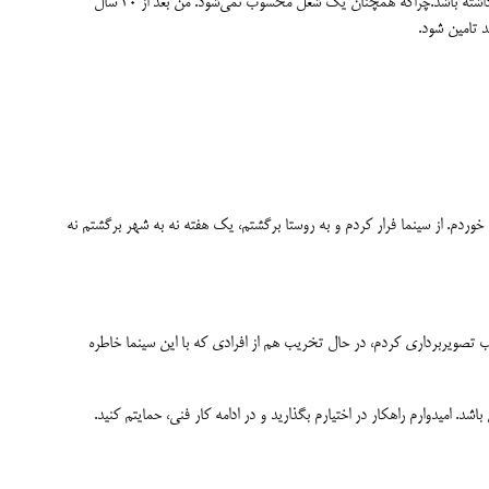
برخلاف آقای اسعدیان می‌خواهم بگویم آقای کشوری حتما در مجلس در مورد طبقه‌بندی مشغال در سینما صحبت کند که سینما تبدیل به شغل شود و قوانینی داشته باشد.چراکه همچنان یک شغل محسوب نمی‌شود. من بعد از 30 سال
ند تامین شود.
 خوردم. از سینما فرار کردم و به روستا برگشتم، یک هفته نه به شهر برگشتم نه
عال است، از این سینما قبل از تخریب تصویربرداری کردم، در حال تخریب هم از افرادی که با این سینما خاطره
میدوارم راهکار در اختیارم بگذارید و در ادامه کار فنی، حمایتم کنید.