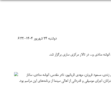
دوشنبه 24 شهريور 1404-6:32
نوشه منادی و... در تالار مرکزی ساری برگزار شد.
ندی، مسعود فروتن، مهدی قربانپور، نادر مقدس، انوشه منادی، ساناز
ان، اجرای موسیقی و قدردانی از اهالی سینما از برنامه‌های این مراسم بود.