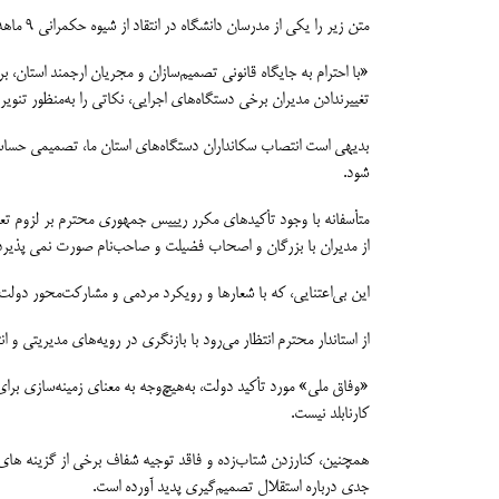
متن زیر را یکی از مدرسان دانشگاه در انتقاد از شیوه حکمرانی 9 ماهه مهدی یونسی و انتصاب‌های ناامیدکنندۀ استاندار مازندران و مدیران دستگاه‌های اجرایی، برای نشر در اختیار ما قرار داده است. بخوانید.
«با احترام به جایگاه قانونی تصمیم‌سازان و مجریان ارجمند استان،
تغییرندادن مدیران برخی دستگاه‌های اجرایی، نکاتی را به‌منظور تنوی
بدیهی است انتصاب سکانداران دستگاه‌های استان ما، تصمیمی حساس
شود.
متأسفانه با وجود تأکیدهای مکرر ریییس جمهوری محترم بر لزوم تعام
از مدیران با بزرگان و اصحاب فضیلت و صاحب‌نام صورت نمی پذیرد
این بی‌اعتنایی، که با شعارها و رویکرد مردمی و مشارکت‌محور دول
از استاندار محترم انتظار می‌رود با بازنگری در رویه‌های مدیریتی و
«وفاق ملی» مورد تأکید دولت، به‌هیچ‌وجه به معنای زمینه‌سازی ب
کارنابلد نیست.
همچنین، کنارزدن شتاب‌زده و فاقد توجیه شفاف برخی از گزینه های 
جدی درباره استقلال تصمیم‌گیری پدید آورده است.