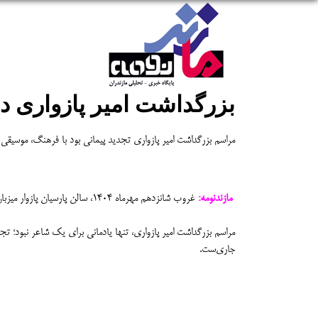
بزرگداشت امیر پازواری در 
مراسم بزرگداشت امیر پازواری تجدید پیمانی بود با فرهنگ، موسیقی 
مازندنومه:
غروب شانزدهم مهرماه ۱۴۰۴، سالن پارسیان پازوار میزبان آیینی پر از شور و مهر بود؛ آیینی برای پاسداشت نام و یاد امیر پازواری، صدای ماندگار شالیزارها و نی‌لبک‌های مه‌آلود.
مراسم بزرگداشت امیر پازواری، تنها یادمانی برای یک شاعر نبود؛ تج
جاری‌ست.