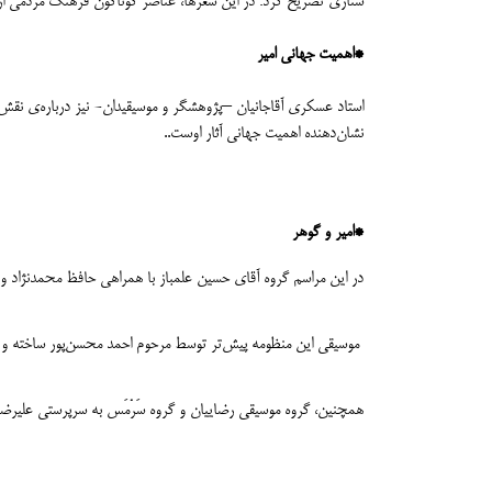
ستاری تصریح کرد: در این شعرها، عناصر گوناگون فرهنگ مردمی از آد
*اهمیت جهانی امیر
استاد عسکری آقاجانیان –پژوهشگر و موسیقیدان- نیز درباره‌ی نق
نشان‌دهنده اهمیت جهانی آثار اوست..
*امیر و گوهر
در این مراسم گروه آقای حسین علمباز با همراهی حافظ محمدنژاد و مهن
موسیقی این منظومه پیش‌تر توسط مرحوم احمد محسن‌پور ساخته و ح
همچنین، گروه موسیقی رضاییان و گروه سَرْمَس به سرپرستی علیرضا ح