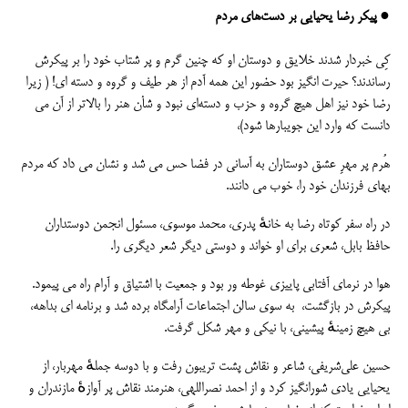
● پیکر رضا یحیایی بر دست‌های مردم
کِی خبردار شدند خلایق و دوستان او که چنین گرم و پر شتاب خود را بر پیکرش
رساندند؟ حیرت انگیز بود حضور این همه آدم از هر طیف و گروه و دسته ای! ( زیرا
رضا خود نیز اهل هیچ گروه و حزب و دسته‌ای نبود و شأن هنر را بالاتر از آن می
دانست که وارد این جویبارها شود)،
هُرم پر مهرِ عشق دوستاران به آسانی در فضا حس می شد و نشان می داد که مردم
بهای فرزندان خود را، خوب می دانند.
در راه سفر کوتاه رضا به خانهٔ پدری، محمد موسوی، مسئول انجمن دوستداران
حافظ بابل، شعری برای او خواند و دوستی دیگر شعر دیگری را.
هوا در نرمای آفتابی پاییزی غوطه ور بود و جمعیت با اشتیاق و آرام راه می پیمود.
پیکرش در بازگشت، به سوی سالن اجتماعات آرامگاه برده شد و برنامه ای بداهه،
بی هیچ زمینهٔ پیشینی، با نیکی و مهر شکل گرفت.
حسین علی‌شریفی، شاعر و نقاش پشت تریبون رفت و با دوسه جملهٔ مهربار، از
یحیایی یادی شورانگیز کرد و از احمد نصراللهی، هنرمند نقاش پر آوازهٔ مازندران و