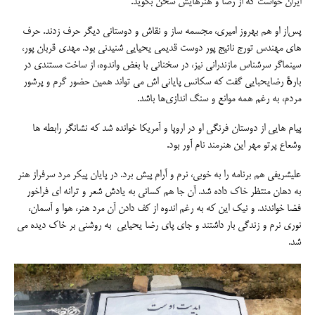
ایران خواست که از رضا و هنرهایش سخن بگوید.
پس‌از او هم بهروز امیری، مجسمه ساز و نقاش و دوستانی دیگر حرف زدند. حرف
های مهندس تورج نائیج پور دوست قدیمی یحیایی شنیدنی بود. مهدی قربان پور،
سینماگر سرشناس مازندرانی نیز، در سخنانی با بغض واندوه، از ساخت مستندی در
بارهٔ رضایحبایی گفت که سکانس پایانی اش می تواند همین حضور گرم و پرشور
مردم، به رغم همه موانع و سنگ اندازی‌ها باشد.
پیام هایی از دوستان فرنگی او در اروپا و آمریکا خوانده شد که نشانگر رابطه ها
وشعاع پرتو مهر این هنرمند نام آور بود.
علیشریفی هم برنامه را به خوبی، نرم و آرام پیش برد. در پایان پیکر مرد سرفراز هنر
به دهان منتظر خاک داده شد. آن جا هم کسانی به یادش شعر و ترانه ای فراخور
فضا خواندند. و نیک این که به رغم اندوه از کف دادن آن مرد هنر، هوا و آسمان،
نوری نرم و زندگی بار داشتند و جای پای رضا یحیایی به روشنی بر خاک دیده می
شد.