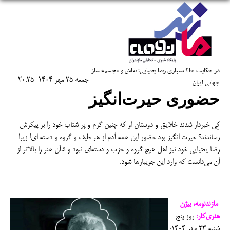
در حکایت خاک‌سپاری رضا یحیایی؛ نقاش و مجسمه ساز
جمعه 25 مهر 1404-20:25
جهانی ایران
حضوری حیرت‌انگیز
کِی خبردار شدند خلایق و دوستان او که چنین گرم و پر شتاب خود را بر پیکرش
رساندند؟ حیرت انگیز بود حضور این همه آدم از هر طیف و گروه و دسته ای! زیرا
رضا یحیایی خود نیز اهل هیچ گروه و حزب و دسته‌ای نبود و شأن هنر را بالاتر از
آن می‌دانست که وارد این جویبارها شود.
مازندنومه، بیژن
هنر‌ی‌کار:
روز پنج
شنبه ۲۳ مهر ۱۴۰۴،