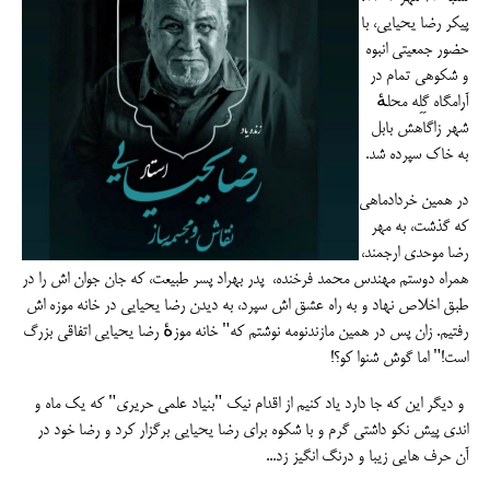
پیکر رضا یحیایی، با
حضور جمعیتی انبوه
و شکوهی تمام در
آرامگاه گِلِه محلهٔ
شهر زا‌گاهش بابل
به خاک سپرده شد.
در همین خردادماهی
که گذشت، به مهر
رضا موحدی ارجمند،
همراه دوستم مهندس محمد فرخنده، پدر بهراد پسر طبیعت، که جان جوان اش را در
طبق اخلاص نهاد و به راه عشق اش سپرد، به دیدن رضا یحیایی در خانه موزه اش
رفتیم. زان پس در همین مازندنومه نوشتم که" خانه موزهٔ رضا یحیایی اتفاقی بزرگ
است!" اما گوش شنوا کو؟!
و دیگر این که جا دارد یاد کنیم از اقدام نیک "بنیاد علمی حریری" که یک ماه و
اندی پیش نکو داشتی گرم و با شکوه برای رضا یحیایی برگزار کرد و رضا خود در
آن حرف هایی زیبا و درنگ انگیز زد...