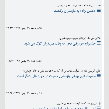
نخستین انتصاب جدی استاندار مازندران
«حسن نژاد» به مازندران برگشت
انتشار:جمعه 19 بهمن 1397-14:57
24 بهمن ماه در تالار سوره حوزه هنری،
جشنواره موسیقی فجر، به وقت مازندران کوک می شود
انتشار:جمعه 19 بهمن 1397-14:56
علی کریمی مله در مراسم رونمایی از کتاب «هویت ملی و جام جهانی»:
حسرت های ورزشی بازنمایی حسرت در حوزه های دیگر است
انتشار:جمعه 19 بهمن 1397-14:56
رئیس پژوهشکده اکوسیستم های خزری:
تغییر اقلیم مهاجرت را در ایران تشدید کرده است