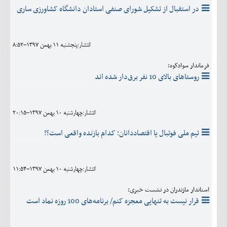
در استقبال از تشکیل شورای صنفی استادان دانشگاه کشاورزی ساری
انتشار:پنجشنبه 11 بهمن 1397-8:52
فرماندار سوادکوه:
روستاهای بالای 10 نفر برق‌دار شده اند
انتشار:چهارشنبه 10 بهمن 1397-20:15
تیم ملی فوتبال یا اقتصاددانان؛ کدام بازنده واقعی است؟!
انتشار:چهارشنبه 10 بهمن 1397-11:54
استاندار مازندران در نشست خبری:
قرار نیست به تنهایی معجزه کنم/ برنامه‌های 100 روزه نماد است