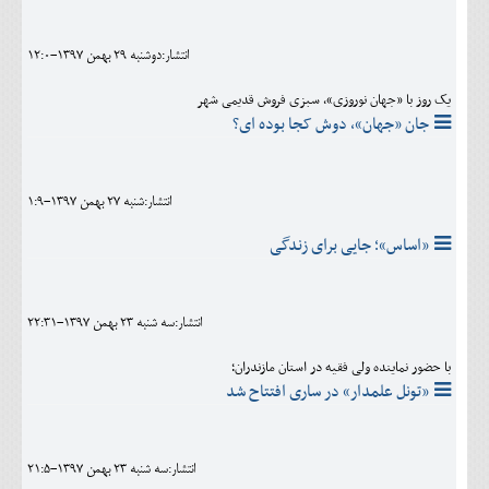
اجتماعی
انتشار:دوشنبه 29 بهمن 1397-12:0
مهرورزان
یک روز با «جهان نوروزی»، سبزی فروش قدیمی شهر
کلینیک
جان «جهان»، دوش کجا بوده ای؟
حقوقی
محیط زیست و گردشگری
انتشار:شنبه 27 بهمن 1397-1:9
فرهنگی و هنری
«اساس»؛ جایی برای زندگی
اقتصادی
انتشار:سه شنبه 23 بهمن 1397-22:31
سیاسی
با حضور نماینده ولی فقیه در استان مازندران؛
خانه
«تونل علمدار» در ساری افتتاح شد
انتشار:سه شنبه 23 بهمن 1397-21:5