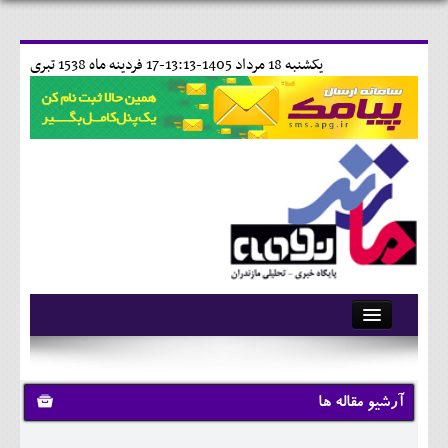
يکشنبه 18 مرداد 1405-13:13-
17 فردينه ماه 1538 تبری
آرشیو
تماس با ما
آرشیو مقاله ها
وبلاگ