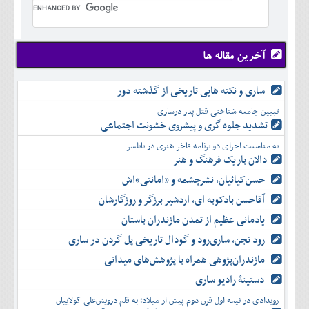
تير
شهريور
آبان
دی
اسفند
خرداد
مرداد
مهر
آذر
بهمن
تير
شهريور
آبان
دی
اسفند
مرداد
مهر
آذر
بهمن
شهريور
آخرین مقاله ها
آبان
دی
اسفند
مهر
آذر
بهمن
آبان
ساری و نکته هایی تاریخی از گذشته دور
دی
اسفند
آذر
بهمن
تبیین جامعه شناختی قتل پدر درساری
دی
اسفند
تشدید جلوه‌ گری و پیشروی خشونت اجتماعی
بهمن
به مناسبت اجرای دو برنامه فاخر هنری در بابلسر
اسفند
دالان باریک فرهنگ و هنر
حسن‌کیائیان، نشرچشمه و «امانتی»اش
آقاحسن بادکوبه ای، اردشیر برزگر و روزگارشان
یادمانی عظیم از تمدن مازندران باستان
رود تجن، ساری‌رود و گودال تاریخی پل گردن در ساری
مازندران‌پژوهی همراه با پژوهش‌های میدانی
دستینۀ رادیو ساری
رویدادی در نیمه اول قرن دوم پیش از میلاد؛ به قلم درویش‌علی کولاییان