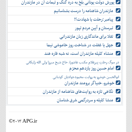
یورش دولت یونانی بلخ به دره گنگ و تبعات آن در مازندران
مازندران شاهنامه را درست بشناسانیم
پیامبر؛رحلت یا شهادت؟!
تبرستان و آیین مردم تپور
تقلا برای ماندگاری زبان مازندرانی
جهل یا غفلت در شناخت روز خاموشی نیما
منشاء کلیله مازندران است، نه شبه قاره هند
در سوگ رحلتِ پیرغلام مکتب عاشورا، حاج شیخ میرزا ولی الله زلیکانی
امام حسینِ روز یازدهم محرّم
ابوالحسن خوشرو به روایت محمودجوادیان کوتنایی
خوشرو، خنياگر برومند مازندران
نگاهی تازه به روایت‌های شاهنامه از مازندران
منشا کلیله و سردرگمی شرق شناسان
©2013 APG.ir