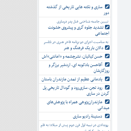
ساری و نکته هایی تاریخی از گذشته
دور
تبیین جامعه شناختی قتل پدر درساری
تشدید جلوه‌ گری و پیشروی خشونت
اجتماعی
به مناسبت اجرای دو برنامه فاخر هنری در بابلسر
دالان باریک فرهنگ و هنر
حسن‌کیائیان، نشرچشمه و «امانتی»اش
آقاحسن بادکوبه ای، اردشیر برزگر و
روزگارشان
یادمانی عظیم از تمدن مازندران باستان
رود تجن، ساری‌رود و گودال تاریخی پل
گردن در ساری
مازندران‌پژوهی همراه با پژوهش‌های
میدانی
دستینۀ رادیو ساری
رویدادی در نیمه اول قرن دوم پیش از میلاد؛ به قلم