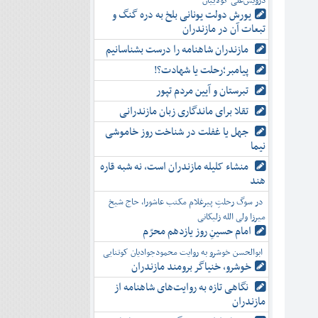
درویش‌علی کولاییان
یورش دولت یونانی بلخ به دره گنگ و
تبعات آن در مازندران
مازندران شاهنامه را درست بشناسانیم
پیامبر؛رحلت یا شهادت؟!
تبرستان و آیین مردم تپور
تقلا برای ماندگاری زبان مازندرانی
جهل یا غفلت در شناخت روز خاموشی
نیما
منشاء کلیله مازندران است، نه شبه قاره
هند
در سوگ رحلتِ پیرغلام مکتب عاشورا، حاج شیخ
میرزا ولی الله زلیکانی
امام حسینِ روز یازدهم محرّم
ابوالحسن خوشرو به روایت محمودجوادیان کوتنایی
خوشرو، خنياگر برومند مازندران
نگاهی تازه به روایت‌های شاهنامه از
مازندران