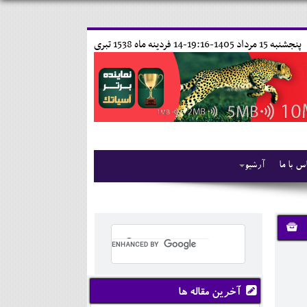
پنجشنبه 15 مرداد 1405-19:16-
14 فردينه ماه 1538 تبری
س با ما
آرشیو
آخرین مقاله ها