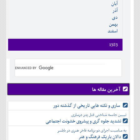
آبان
دی
اسفند
آذر
بهمن
دی
اسفند
بهمن
اسفند
1383
فروردين
ارديبهشت
خرداد
تير
مرداد
شهريور
آخرین مقاله ها
مهر
آبان
ساری و نکته هایی تاریخی از گذشته دور
آذر
تبیین جامعه شناختی قتل پدر درساری
دی
تشدید جلوه‌ گری و پیشروی خشونت اجتماعی
بهمن
به مناسبت اجرای دو برنامه فاخر هنری در بابلسر
اسفند
دالان باریک فرهنگ و هنر