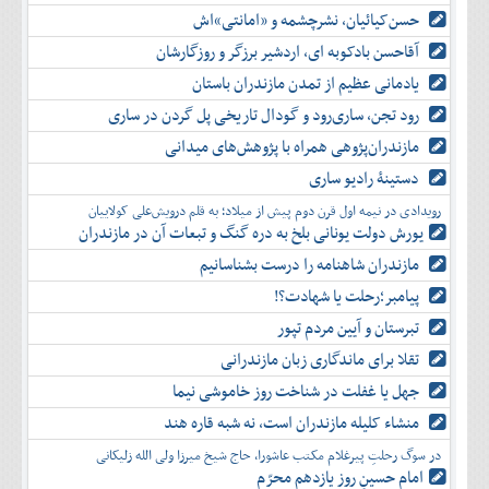
حسن‌کیائیان، نشرچشمه و «امانتی»اش
آقاحسن بادکوبه ای، اردشیر برزگر و روزگارشان
یادمانی عظیم از تمدن مازندران باستان
رود تجن، ساری‌رود و گودال تاریخی پل گردن در ساری
مازندران‌پژوهی همراه با پژوهش‌های میدانی
دستینۀ رادیو ساری
رویدادی در نیمه اول قرن دوم پیش از میلاد؛ به قلم درویش‌علی کولاییان
یورش دولت یونانی بلخ به دره گنگ و تبعات آن در مازندران
مازندران شاهنامه را درست بشناسانیم
پیامبر؛رحلت یا شهادت؟!
تبرستان و آیین مردم تپور
تقلا برای ماندگاری زبان مازندرانی
جهل یا غفلت در شناخت روز خاموشی نیما
منشاء کلیله مازندران است، نه شبه قاره هند
در سوگ رحلتِ پیرغلام مکتب عاشورا، حاج شیخ میرزا ولی الله زلیکانی
امام حسینِ روز یازدهم محرّم