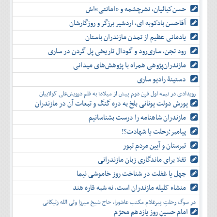
حسن‌کیائیان، نشرچشمه و «امانتی»اش
آقاحسن بادکوبه ای، اردشیر برزگر و روزگارشان
یادمانی عظیم از تمدن مازندران باستان
رود تجن، ساری‌رود و گودال تاریخی پل گردن در ساری
مازندران‌پژوهی همراه با پژوهش‌های میدانی
دستینۀ رادیو ساری
رویدادی در نیمه اول قرن دوم پیش از میلاد؛ به قلم درویش‌علی کولاییان
یورش دولت یونانی بلخ به دره گنگ و تبعات آن در مازندران
مازندران شاهنامه را درست بشناسانیم
پیامبر؛رحلت یا شهادت؟!
تبرستان و آیین مردم تپور
تقلا برای ماندگاری زبان مازندرانی
جهل یا غفلت در شناخت روز خاموشی نیما
منشاء کلیله مازندران است، نه شبه قاره هند
در سوگ رحلتِ پیرغلام مکتب عاشورا، حاج شیخ میرزا ولی الله زلیکانی
امام حسینِ روز یازدهم محرّم