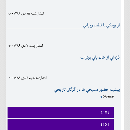
انتشار:شنبه 15 دی 1386-0:0
از رودكي تا قطب روياني
انتشار:جمعه 7 دی 1386-0:0
ذرّه‌اي از خاك پاي بوتراب
انتشار:سه شنبه 4 دی 1386-0:0
پيشينه حضور مسيحي ها در گرگان تاريخي
صفحه:
1
1405
فروردين
1404