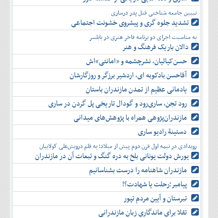
آذر
بهمن
تبیین جامعه شناختی قتل پدر درساری
دی
اسفند
تشدید جلوه‌ گری و پیشروی خشونت اجتماعی
بهمن
به مناسبت اجرای دو برنامه فاخر هنری در بابلسر
اسفند
دالان باریک فرهنگ و هنر
حسن‌کیائیان، نشرچشمه و «امانتی»اش
آقاحسن بادکوبه ای، اردشیر برزگر و روزگارشان
یادمانی عظیم از تمدن مازندران باستان
رود تجن، ساری‌رود و گودال تاریخی پل گردن در ساری
مازندران‌پژوهی همراه با پژوهش‌های میدانی
دستینۀ رادیو ساری
رویدادی در نیمه اول قرن دوم پیش از میلاد؛ به قلم درویش‌علی کولاییان
یورش دولت یونانی بلخ به دره گنگ و تبعات آن در مازندران
مازندران شاهنامه را درست بشناسانیم
پیامبر؛رحلت یا شهادت؟!
تبرستان و آیین مردم تپور
تقلا برای ماندگاری زبان مازندرانی