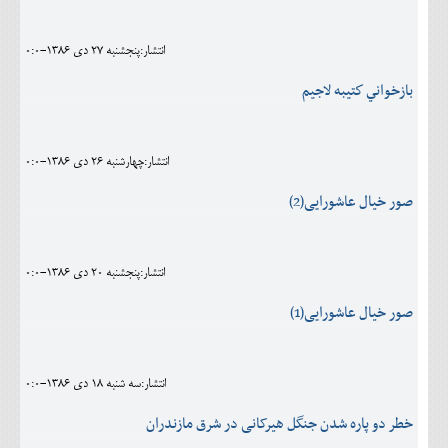
اجتماعی
انتشار:پنجشنبه 27 دی 1386-0:0
مهرورزان
بازخواني كتيبه لاجيم
کلینیک
حقوقی
انتشار:چهارشنبه 26 دی 1386-0:0
محیط زیست و گردشگری
صور خیال عاشورایی(2)
فرهنگی و هنری
اقتصادی
انتشار:پنجشنبه 20 دی 1386-0:0
سیاسی
صور خیال عاشورایی(1)
خانه
انتشار:سه شنبه 18 دی 1386-0:0
خطر دو پاره شدن جنگل هیرکانی در شرق مازندران