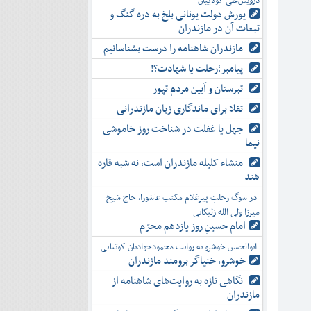
درویش‌علی کولاییان
یورش دولت یونانی بلخ به دره گنگ و
تبعات آن در مازندران
مازندران شاهنامه را درست بشناسانیم
پیامبر؛رحلت یا شهادت؟!
تبرستان و آیین مردم تپور
تقلا برای ماندگاری زبان مازندرانی
جهل یا غفلت در شناخت روز خاموشی
نیما
منشاء کلیله مازندران است، نه شبه قاره
هند
در سوگ رحلتِ پیرغلام مکتب عاشورا، حاج شیخ
میرزا ولی الله زلیکانی
امام حسینِ روز یازدهم محرّم
ابوالحسن خوشرو به روایت محمودجوادیان کوتنایی
خوشرو، خنياگر برومند مازندران
نگاهی تازه به روایت‌های شاهنامه از
مازندران