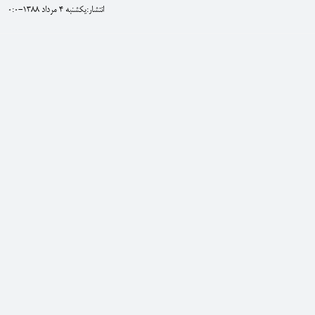
انتشار:يکشنبه 4 مرداد 1388-0:0