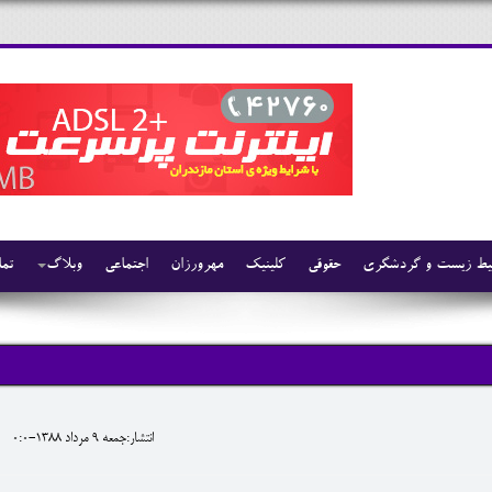
ط زیست و گردشگری
حقوقی
کلینیک
مهرورزان
اجتماعی
وبلاگ
تما
انتشار:جمعه 9 مرداد 1388-0:0