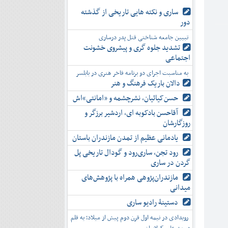
ساری و نکته هایی تاریخی از گذشته
دور
تبیین جامعه شناختی قتل پدر درساری
تشدید جلوه‌ گری و پیشروی خشونت
اجتماعی
به مناسبت اجرای دو برنامه فاخر هنری در بابلسر
دالان باریک فرهنگ و هنر
حسن‌کیائیان، نشرچشمه و «امانتی»اش
آقاحسن بادکوبه ای، اردشیر برزگر و
روزگارشان
یادمانی عظیم از تمدن مازندران باستان
رود تجن، ساری‌رود و گودال تاریخی پل
گردن در ساری
مازندران‌پژوهی همراه با پژوهش‌های
میدانی
دستینۀ رادیو ساری
رویدادی در نیمه اول قرن دوم پیش از میلاد؛ به قلم