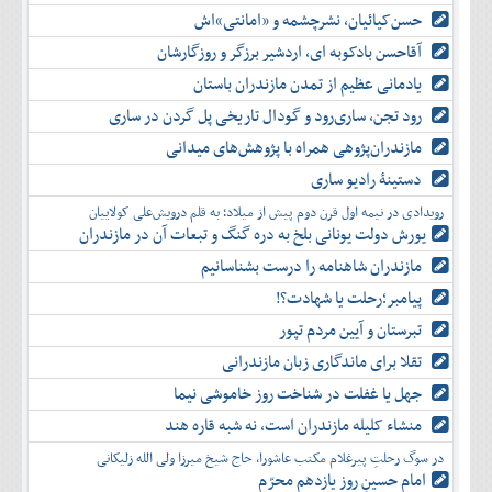
حسن‌کیائیان، نشرچشمه و «امانتی»اش
آقاحسن بادکوبه ای، اردشیر برزگر و روزگارشان
یادمانی عظیم از تمدن مازندران باستان
رود تجن، ساری‌رود و گودال تاریخی پل گردن در ساری
مازندران‌پژوهی همراه با پژوهش‌های میدانی
دستینۀ رادیو ساری
رویدادی در نیمه اول قرن دوم پیش از میلاد؛ به قلم درویش‌علی کولاییان
یورش دولت یونانی بلخ به دره گنگ و تبعات آن در مازندران
مازندران شاهنامه را درست بشناسانیم
پیامبر؛رحلت یا شهادت؟!
تبرستان و آیین مردم تپور
تقلا برای ماندگاری زبان مازندرانی
جهل یا غفلت در شناخت روز خاموشی نیما
منشاء کلیله مازندران است، نه شبه قاره هند
در سوگ رحلتِ پیرغلام مکتب عاشورا، حاج شیخ میرزا ولی الله زلیکانی
امام حسینِ روز یازدهم محرّم