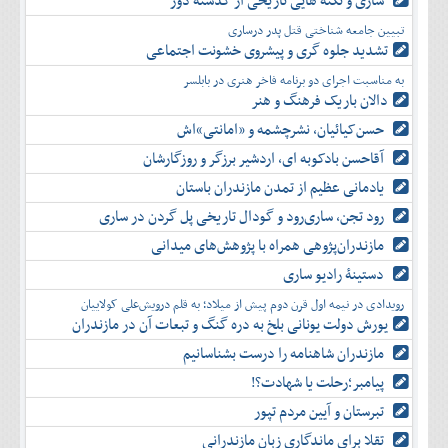
ساری و نکته هایی تاریخی از گذشته دور
دی
اسفند
آذر
بهمن
تبیین جامعه شناختی قتل پدر درساری
دی
اسفند
تشدید جلوه‌ گری و پیشروی خشونت اجتماعی
بهمن
به مناسبت اجرای دو برنامه فاخر هنری در بابلسر
اسفند
دالان باریک فرهنگ و هنر
حسن‌کیائیان، نشرچشمه و «امانتی»اش
آقاحسن بادکوبه ای، اردشیر برزگر و روزگارشان
یادمانی عظیم از تمدن مازندران باستان
رود تجن، ساری‌رود و گودال تاریخی پل گردن در ساری
مازندران‌پژوهی همراه با پژوهش‌های میدانی
دستینۀ رادیو ساری
رویدادی در نیمه اول قرن دوم پیش از میلاد؛ به قلم درویش‌علی کولاییان
یورش دولت یونانی بلخ به دره گنگ و تبعات آن در مازندران
مازندران شاهنامه را درست بشناسانیم
پیامبر؛رحلت یا شهادت؟!
تبرستان و آیین مردم تپور
تقلا برای ماندگاری زبان مازندرانی