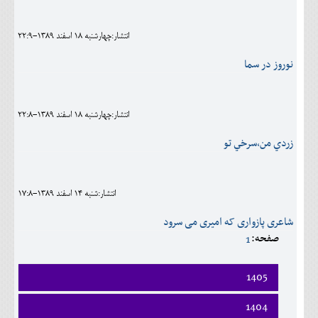
اجتماعی
انتشار:چهارشنبه 18 اسفند 1389-22:9
مهرورزان
نوروز در سما
کلینیک
حقوقی
انتشار:چهارشنبه 18 اسفند 1389-22:8
محیط زیست و گردشگری
زردي من،سرخي تو
فرهنگی و هنری
اقتصادی
انتشار:شنبه 14 اسفند 1389-17:8
سیاسی
شاعری پازواری که امیری می سرود
صفحه:
1
خانه
1405
فروردين
1404