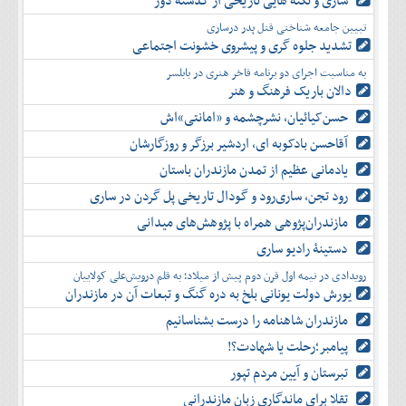
ساری و نکته هایی تاریخی از گذشته دور
دی
اسفند
آذر
بهمن
تبیین جامعه شناختی قتل پدر درساری
دی
اسفند
تشدید جلوه‌ گری و پیشروی خشونت اجتماعی
بهمن
به مناسبت اجرای دو برنامه فاخر هنری در بابلسر
اسفند
دالان باریک فرهنگ و هنر
حسن‌کیائیان، نشرچشمه و «امانتی»اش
آقاحسن بادکوبه ای، اردشیر برزگر و روزگارشان
یادمانی عظیم از تمدن مازندران باستان
رود تجن، ساری‌رود و گودال تاریخی پل گردن در ساری
مازندران‌پژوهی همراه با پژوهش‌های میدانی
دستینۀ رادیو ساری
رویدادی در نیمه اول قرن دوم پیش از میلاد؛ به قلم درویش‌علی کولاییان
یورش دولت یونانی بلخ به دره گنگ و تبعات آن در مازندران
مازندران شاهنامه را درست بشناسانیم
پیامبر؛رحلت یا شهادت؟!
تبرستان و آیین مردم تپور
تقلا برای ماندگاری زبان مازندرانی