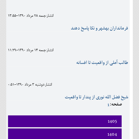
اجتماعی
انتشار:جمعه 28 مرداد 1390-13:55
مهرورزان
فرمانداران بهشهر و نکا پاسخ دهند
کلینیک
حقوقی
انتشار:جمعه 14 مرداد 1390-11:29
محیط زیست و گردشگری
طالب آملی از واقعیت تا افسانه
فرهنگی و هنری
اقتصادی
انتشار:دوشنبه 3 مرداد 1390-0:51
سیاسی
شیخ فضل الله نوری از پندار تا واقعیت
صفحه:
1
خانه
1405
فروردين
1404