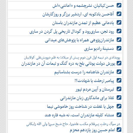
حسن‌کیائیان، نشرچشمه و «امانتی»اش
آقاحسن بادکوبه ای، اردشیر برزگر و روزگارشان
یادمانی عظیم از تمدن مازندران باستان
رود تجن، ساری‌رود و گودال تاریخی پل گردن در ساری
مازندران‌پژوهی همراه با پژوهش‌های میدانی
دستینۀ رادیو ساری
رویدادی در نیمه اول قرن دوم پیش از میلاد؛ به قلم درویش‌علی کولاییان
یورش دولت یونانی بلخ به دره گنگ و تبعات آن در مازندران
مازندران شاهنامه را درست بشناسانیم
پیامبر؛رحلت یا شهادت؟!
تبرستان و آیین مردم تپور
تقلا برای ماندگاری زبان مازندرانی
جهل یا غفلت در شناخت روز خاموشی نیما
منشاء کلیله مازندران است، نه شبه قاره هند
در سوگ رحلتِ پیرغلام مکتب عاشورا، حاج شیخ میرزا ولی الله زلیکانی
امام حسینِ روز یازدهم محرّم