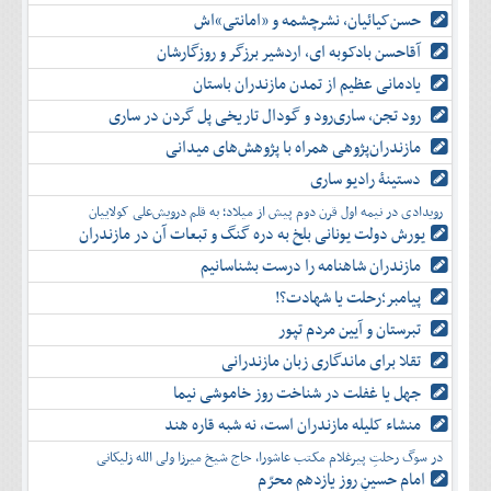
حسن‌کیائیان، نشرچشمه و «امانتی»اش
آقاحسن بادکوبه ای، اردشیر برزگر و روزگارشان
یادمانی عظیم از تمدن مازندران باستان
رود تجن، ساری‌رود و گودال تاریخی پل گردن در ساری
مازندران‌پژوهی همراه با پژوهش‌های میدانی
دستینۀ رادیو ساری
رویدادی در نیمه اول قرن دوم پیش از میلاد؛ به قلم درویش‌علی کولاییان
یورش دولت یونانی بلخ به دره گنگ و تبعات آن در مازندران
مازندران شاهنامه را درست بشناسانیم
پیامبر؛رحلت یا شهادت؟!
تبرستان و آیین مردم تپور
تقلا برای ماندگاری زبان مازندرانی
جهل یا غفلت در شناخت روز خاموشی نیما
منشاء کلیله مازندران است، نه شبه قاره هند
در سوگ رحلتِ پیرغلام مکتب عاشورا، حاج شیخ میرزا ولی الله زلیکانی
امام حسینِ روز یازدهم محرّم