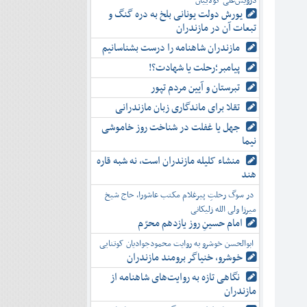
درویش‌علی کولاییان
یورش دولت یونانی بلخ به دره گنگ و
تبعات آن در مازندران
مازندران شاهنامه را درست بشناسانیم
پیامبر؛رحلت یا شهادت؟!
تبرستان و آیین مردم تپور
تقلا برای ماندگاری زبان مازندرانی
جهل یا غفلت در شناخت روز خاموشی
نیما
منشاء کلیله مازندران است، نه شبه قاره
هند
در سوگ رحلتِ پیرغلام مکتب عاشورا، حاج شیخ
میرزا ولی الله زلیکانی
امام حسینِ روز یازدهم محرّم
ابوالحسن خوشرو به روایت محمودجوادیان کوتنایی
خوشرو، خنياگر برومند مازندران
نگاهی تازه به روایت‌های شاهنامه از
مازندران