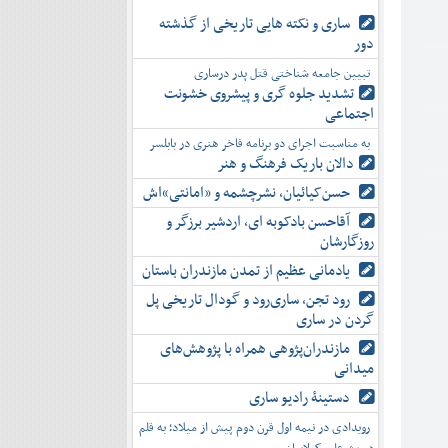
ساری و نکته هایی تاریخی از گذشته
دور
تبیین جامعه شناختی قتل پدر درساری
تشدید جلوه‌ گری و پیشروی خشونت
اجتماعی
به مناسبت اجرای دو برنامه فاخر هنری در بابلسر
دالان باریک فرهنگ و هنر
حسن‌کیائیان، نشرچشمه و «امانتی»اش
آقاحسن بادکوبه ای، اردشیر برزگر و
روزگارشان
یادمانی عظیم از تمدن مازندران باستان
رود تجن، ساری‌رود و گودال تاریخی پل
گردن در ساری
مازندران‌پژوهی همراه با پژوهش‌های
میدانی
دستینۀ رادیو ساری
رویدادی در نیمه اول قرن دوم پیش از میلاد؛ به قلم