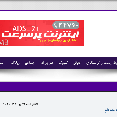
ط زیست و گردشگری
حقوقی
کلینیک
مهرورزان
اجتماعی
وبلاگ
تما
انتشار:شنبه 24 تير 1391-11:41
 دیده‌ام