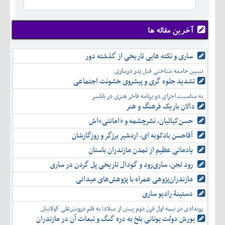
خرداد
مرداد
مهر
آذر
بهمن
تير
شهريور
آبان
دی
اسفند
مرداد
مهر
آذر
بهمن
شهريور
آخرین مقاله ها
آبان
دی
اسفند
مهر
آذر
بهمن
آبان
ساری و نکته هایی تاریخی از گذشته دور
دی
اسفند
آذر
بهمن
تبیین جامعه شناختی قتل پدر درساری
دی
اسفند
تشدید جلوه‌ گری و پیشروی خشونت اجتماعی
بهمن
به مناسبت اجرای دو برنامه فاخر هنری در بابلسر
اسفند
دالان باریک فرهنگ و هنر
حسن‌کیائیان، نشرچشمه و «امانتی»اش
آقاحسن بادکوبه ای، اردشیر برزگر و روزگارشان
یادمانی عظیم از تمدن مازندران باستان
رود تجن، ساری‌رود و گودال تاریخی پل گردن در ساری
مازندران‌پژوهی همراه با پژوهش‌های میدانی
دستینۀ رادیو ساری
رویدادی در نیمه اول قرن دوم پیش از میلاد؛ به قلم درویش‌علی کولاییان
یورش دولت یونانی بلخ به دره گنگ و تبعات آن در مازندران