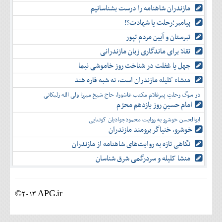
مازندران شاهنامه را درست بشناسانیم
پیامبر؛رحلت یا شهادت؟!
تبرستان و آیین مردم تپور
تقلا برای ماندگاری زبان مازندرانی
جهل یا غفلت در شناخت روز خاموشی نیما
منشاء کلیله مازندران است، نه شبه قاره هند
در سوگ رحلتِ پیرغلام مکتب عاشورا، حاج شیخ میرزا ولی الله زلیکانی
امام حسینِ روز یازدهم محرّم
ابوالحسن خوشرو به روایت محمودجوادیان کوتنایی
خوشرو، خنياگر برومند مازندران
نگاهی تازه به روایت‌های شاهنامه از مازندران
منشا کلیله و سردرگمی شرق شناسان
©2013 APG.ir