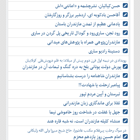
حسن‌کیائیان، نشرچشمه و «امانتی»اش
آقاحسن بادکوبه ای، اردشیر برزگر و روزگارشان
یادمانی عظیم از تمدن مازندران باستان
رود تجن، ساری‌رود و گودال تاریخی پل گردن در ساری
مازندران‌پژوهی همراه با پژوهش‌های میدانی
دستینۀ رادیو ساری
رویدادی در نیمه اول قرن دوم پیش از میلاد؛ به قلم درویش‌علی کولاییان
یورش دولت یونانی بلخ به دره گنگ و تبعات آن در مازندران
مازندران شاهنامه را درست بشناسانیم
پیامبر؛رحلت یا شهادت؟!
تبرستان و آیین مردم تپور
تقلا برای ماندگاری زبان مازندرانی
جهل یا غفلت در شناخت روز خاموشی نیما
منشاء کلیله مازندران است، نه شبه قاره هند
در سوگ رحلتِ پیرغلام مکتب عاشورا، حاج شیخ میرزا ولی الله زلیکانی
امام حسینِ روز یازدهم محرّم