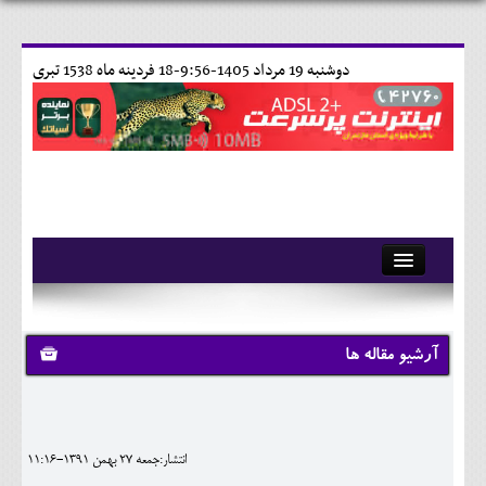
دوشنبه 19 مرداد 1405-9:56-
18 فردينه ماه 1538 تبری
آرشیو
تماس با ما
آرشیو مقاله ها
وبلاگ
اجتماعی
انتشار:جمعه 27 بهمن 1391-11:16
مهرورزان