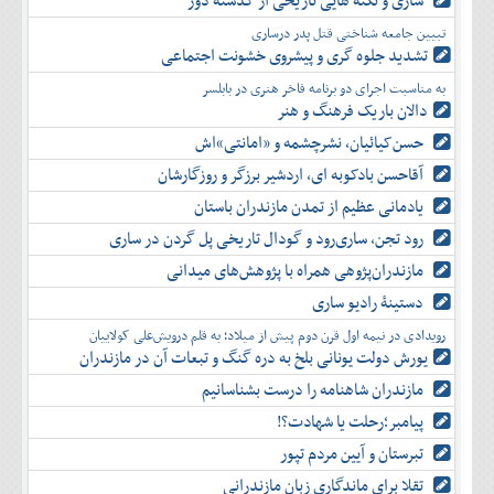
ساری و نکته هایی تاریخی از گذشته دور
دی
اسفند
آذر
بهمن
تبیین جامعه شناختی قتل پدر درساری
دی
اسفند
تشدید جلوه‌ گری و پیشروی خشونت اجتماعی
بهمن
به مناسبت اجرای دو برنامه فاخر هنری در بابلسر
اسفند
دالان باریک فرهنگ و هنر
حسن‌کیائیان، نشرچشمه و «امانتی»اش
آقاحسن بادکوبه ای، اردشیر برزگر و روزگارشان
یادمانی عظیم از تمدن مازندران باستان
رود تجن، ساری‌رود و گودال تاریخی پل گردن در ساری
مازندران‌پژوهی همراه با پژوهش‌های میدانی
دستینۀ رادیو ساری
رویدادی در نیمه اول قرن دوم پیش از میلاد؛ به قلم درویش‌علی کولاییان
یورش دولت یونانی بلخ به دره گنگ و تبعات آن در مازندران
مازندران شاهنامه را درست بشناسانیم
پیامبر؛رحلت یا شهادت؟!
تبرستان و آیین مردم تپور
تقلا برای ماندگاری زبان مازندرانی