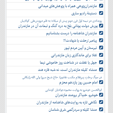
مازندران‌پژوهی همراه با پژوهش‌های میدانی
دستینۀ رادیو ساری
رویدادی در نیمه اول قرن دوم پیش از میلاد؛ به قلم درویش‌علی کولاییان
یورش دولت یونانی بلخ به دره گنگ و تبعات آن در مازندران
مازندران شاهنامه را درست بشناسانیم
پیامبر؛رحلت یا شهادت؟!
تبرستان و آیین مردم تپور
تقلا برای ماندگاری زبان مازندرانی
جهل یا غفلت در شناخت روز خاموشی نیما
منشاء کلیله مازندران است، نه شبه قاره هند
در سوگ رحلتِ پیرغلام مکتب عاشورا، حاج شیخ میرزا ولی الله زلیکانی
امام حسینِ روز یازدهم محرّم
ابوالحسن خوشرو به روایت محمودجوادیان کوتنایی
خوشرو، خنياگر برومند مازندران
نگاهی تازه به روایت‌های شاهنامه از مازندران
منشا کلیله و سردرگمی شرق شناسان