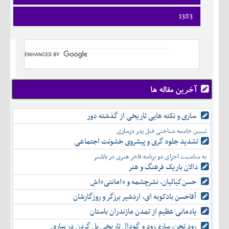
ارديبهشت
تير
شهريور
آبان
دی
اسفند
فروردين
1383
خرداد
مرداد
مهر
آذر
بهمن
ارديبهشت
تير
شهريور
آبان
دی
اسفند
فروردين
خرداد
مرداد
مهر
آذر
بهمن
ارديبهشت
تير
شهريور
آبان
دی
اسفند
خرداد
مرداد
مهر
آذر
بهمن
تير
شهريور
آبان
دی
اسفند
مرداد
مهر
آذر
بهمن
شهريور
آخرین مقاله ها
آبان
دی
اسفند
مهر
آذر
بهمن
آبان
ساری و نکته هایی تاریخی از گذشته دور
دی
اسفند
آذر
بهمن
تبیین جامعه شناختی قتل پدر درساری
دی
اسفند
تشدید جلوه‌ گری و پیشروی خشونت اجتماعی
بهمن
به مناسبت اجرای دو برنامه فاخر هنری در بابلسر
اسفند
دالان باریک فرهنگ و هنر
حسن‌کیائیان، نشرچشمه و «امانتی»اش
آقاحسن بادکوبه ای، اردشیر برزگر و روزگارشان
یادمانی عظیم از تمدن مازندران باستان
رود تجن، ساری‌رود و گودال تاریخی پل گردن در ساری