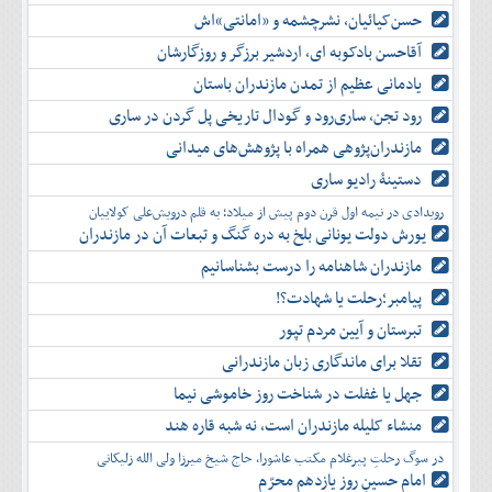
حسن‌کیائیان، نشرچشمه و «امانتی»اش
آقاحسن بادکوبه ای، اردشیر برزگر و روزگارشان
یادمانی عظیم از تمدن مازندران باستان
رود تجن، ساری‌رود و گودال تاریخی پل گردن در ساری
مازندران‌پژوهی همراه با پژوهش‌های میدانی
دستینۀ رادیو ساری
رویدادی در نیمه اول قرن دوم پیش از میلاد؛ به قلم درویش‌علی کولاییان
یورش دولت یونانی بلخ به دره گنگ و تبعات آن در مازندران
مازندران شاهنامه را درست بشناسانیم
پیامبر؛رحلت یا شهادت؟!
تبرستان و آیین مردم تپور
تقلا برای ماندگاری زبان مازندرانی
جهل یا غفلت در شناخت روز خاموشی نیما
منشاء کلیله مازندران است، نه شبه قاره هند
در سوگ رحلتِ پیرغلام مکتب عاشورا، حاج شیخ میرزا ولی الله زلیکانی
امام حسینِ روز یازدهم محرّم