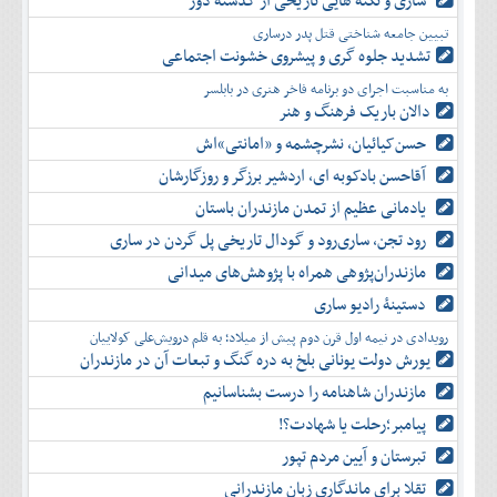
ساری و نکته هایی تاریخی از گذشته دور
دی
اسفند
آذر
بهمن
تبیین جامعه شناختی قتل پدر درساری
دی
اسفند
تشدید جلوه‌ گری و پیشروی خشونت اجتماعی
بهمن
به مناسبت اجرای دو برنامه فاخر هنری در بابلسر
اسفند
دالان باریک فرهنگ و هنر
حسن‌کیائیان، نشرچشمه و «امانتی»اش
آقاحسن بادکوبه ای، اردشیر برزگر و روزگارشان
یادمانی عظیم از تمدن مازندران باستان
رود تجن، ساری‌رود و گودال تاریخی پل گردن در ساری
مازندران‌پژوهی همراه با پژوهش‌های میدانی
دستینۀ رادیو ساری
رویدادی در نیمه اول قرن دوم پیش از میلاد؛ به قلم درویش‌علی کولاییان
یورش دولت یونانی بلخ به دره گنگ و تبعات آن در مازندران
مازندران شاهنامه را درست بشناسانیم
پیامبر؛رحلت یا شهادت؟!
تبرستان و آیین مردم تپور
تقلا برای ماندگاری زبان مازندرانی