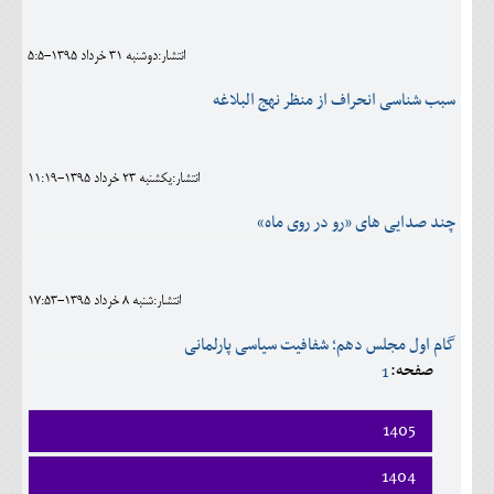
اجتماعی
انتشار:دوشنبه 31 خرداد 1395-5:5
مهرورزان
سبب شناسی انحراف از منظر نهج البلاغه
کلینیک
حقوقی
انتشار:يکشنبه 23 خرداد 1395-11:19
محیط زیست و گردشگری
چند صدایی های «رو در روی ماه»
فرهنگی و هنری
اقتصادی
انتشار:شنبه 8 خرداد 1395-17:53
سیاسی
گام اول مجلس دهم؛ شفافیت سیاسی پارلمانی
صفحه:
1
خانه
1405
فروردين
1404