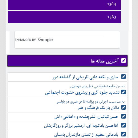
اسفند
فروردين
1384
خرداد
مرداد
مهر
آذر
بهمن
ارديبهشت
تير
شهريور
آبان
دی
اسفند
فروردين
1383
خرداد
مرداد
مهر
آذر
بهمن
ارديبهشت
تير
شهريور
آبان
دی
اسفند
فروردين
خرداد
مرداد
مهر
آذر
بهمن
ارديبهشت
تير
شهريور
آبان
دی
اسفند
خرداد
مرداد
مهر
آذر
بهمن
تير
شهريور
آبان
دی
اسفند
مرداد
مهر
آذر
بهمن
شهريور
آخرین مقاله ها
آبان
دی
اسفند
مهر
آذر
بهمن
آبان
ساری و نکته هایی تاریخی از گذشته دور
دی
اسفند
آذر
بهمن
تبیین جامعه شناختی قتل پدر درساری
دی
اسفند
تشدید جلوه‌ گری و پیشروی خشونت اجتماعی
بهمن
به مناسبت اجرای دو برنامه فاخر هنری در بابلسر
اسفند
دالان باریک فرهنگ و هنر
حسن‌کیائیان، نشرچشمه و «امانتی»اش
آقاحسن بادکوبه ای، اردشیر برزگر و روزگارشان
یادمانی عظیم از تمدن مازندران باستان