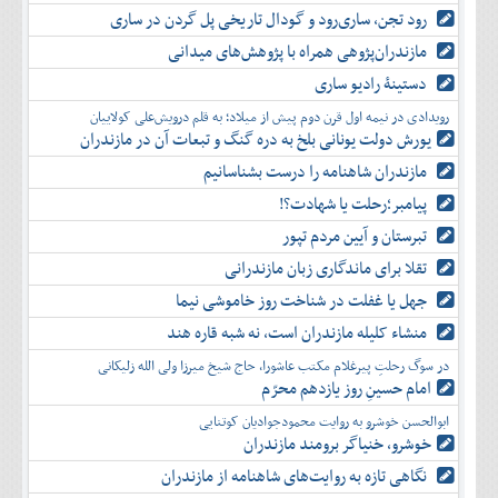
رود تجن، ساری‌رود و گودال تاریخی پل گردن در ساری
مازندران‌پژوهی همراه با پژوهش‌های میدانی
دستینۀ رادیو ساری
رویدادی در نیمه اول قرن دوم پیش از میلاد؛ به قلم درویش‌علی کولاییان
یورش دولت یونانی بلخ به دره گنگ و تبعات آن در مازندران
مازندران شاهنامه را درست بشناسانیم
پیامبر؛رحلت یا شهادت؟!
تبرستان و آیین مردم تپور
تقلا برای ماندگاری زبان مازندرانی
جهل یا غفلت در شناخت روز خاموشی نیما
منشاء کلیله مازندران است، نه شبه قاره هند
در سوگ رحلتِ پیرغلام مکتب عاشورا، حاج شیخ میرزا ولی الله زلیکانی
امام حسینِ روز یازدهم محرّم
ابوالحسن خوشرو به روایت محمودجوادیان کوتنایی
خوشرو، خنياگر برومند مازندران
نگاهی تازه به روایت‌های شاهنامه از مازندران