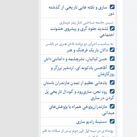
ساری و نکته هایی تاریخی از گذشته
دور
تبیین جامعه شناختی قتل پدر درساری
تشدید جلوه‌ گری و پیشروی خشونت
اجتماعی
به مناسبت اجرای دو برنامه فاخر هنری در بابلسر
دالان باریک فرهنگ و هنر
حسن‌کیائیان، نشرچشمه و «امانتی»اش
آقاحسن بادکوبه ای، اردشیر برزگر و
روزگارشان
یادمانی عظیم از تمدن مازندران باستان
رود تجن، ساری‌رود و گودال تاریخی پل
گردن در ساری
مازندران‌پژوهی همراه با پژوهش‌های
میدانی
دستینۀ رادیو ساری
رویدادی در نیمه اول قرن دوم پیش از میلاد؛ به قلم