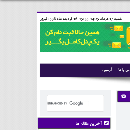
شنبه 17 مرداد 1405-15:35-
16 فردينه ماه 1538 تبری
س با ما
آرشیو
آخرین مقاله ها