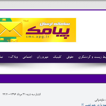
ط زیست و گردشگری
حقوقی
کلینیک
مهرورزان
اجتماعی
وبلاگ
تما
انتشار:سه شنبه 31 مرداد 1396-22:20
 مازندرانی
 یا در چِم تغییر ؟!