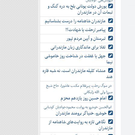
درویش‌علی کولاییان
یورش دولت یونانی بلخ به دره گنگ و
تبعات آن در مازندران
مازندران شاهنامه را درست بشناسانیم
پیامبر؛رحلت یا شهادت؟!
تبرستان و آیین مردم تپور
تقلا برای ماندگاری زبان مازندرانی
جهل یا غفلت در شناخت روز خاموشی
نیما
منشاء کلیله مازندران است، نه شبه قاره
هند
در سوگ رحلتِ پیرغلام مکتب عاشورا، حاج شیخ
میرزا ولی الله زلیکانی
امام حسینِ روز یازدهم محرّم
ابوالحسن خوشرو به روایت محمودجوادیان کوتنایی
خوشرو، خنياگر برومند مازندران
نگاهی تازه به روایت‌های شاهنامه از
مازندران